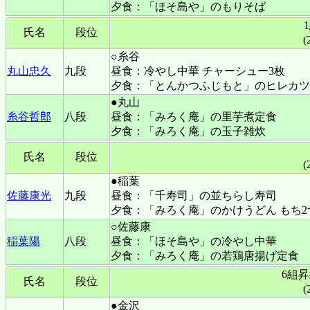
夕食：「ほそ島や」のもりそば
氏名
段位
(
○糸谷
丸山忠久
九段
昼食：冷やし中華 チャーシュー3枚
夕食：「とんかつふじもと」のヒレカツ
●丸山
糸谷哲郎
八段
昼食：「みろく庵」の里芋煮定食
夕食：「みろく庵」の玉子雑炊
氏名
段位
(
●稲葉
佐藤康光
九段
昼食：「千寿司」の並ちらし寿司
夕食：「みろく庵」のかけうどん もち2
○佐藤康
稲葉陽
八段
昼食：「ほそ島や」の冷やし中華
夕食：「みろく庵」の若鶏唐揚げ定食
6組
氏名
段位
(
●金沢