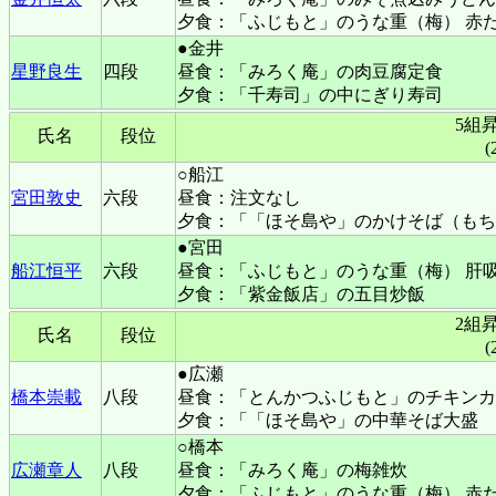
夕食：「ふじもと」のうな重（梅） 赤
●金井
星野良生
四段
昼食：「みろく庵」の肉豆腐定食
夕食：「千寿司」の中にぎり寿司
5組
氏名
段位
(
○船江
宮田敦史
六段
昼食：注文なし
夕食：「「ほそ島や」のかけそば（もち
●宮田
船江恒平
六段
昼食：「ふじもと」のうな重（梅） 肝
夕食：「紫金飯店」の五目炒飯
2組
氏名
段位
(
●広瀬
橋本崇載
八段
昼食：「とんかつふじもと」のチキンカ
夕食：「「ほそ島や」の中華そば大盛
○橋本
広瀬章人
八段
昼食：「みろく庵」の梅雑炊
夕食：「ふじもと」のうな重（梅） 赤