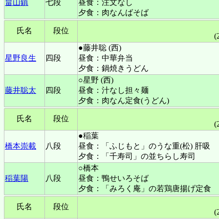
畠山鎮
七段
昼食：注文なし
夕食：肉なんばそば
氏名
段位
(
●藤井聡 (西)
星野良生
四段
昼食：中華弁当
夕食：鍋焼きうどん
○星野 (西)
藤井聡太
四段
昼食：汁なし担々麺
夕食：肉なん定食(うどん)
氏名
段位
(
●稲葉
橋本崇載
八段
昼食：「ふじもと」のうな重(松) 肝吸
夕食：「千寿司」の並ちらし寿司
○橋本
稲葉陽
八段
昼食：鴨せいろそば
夕食：「みろく庵」の若鶏唐揚げ定食
氏名
段位
(