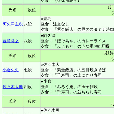
夕食：（夕休前終局）
1
氏名
段位
(
○豊島
阿久津主税
八段
昼食：注文なし
夕食：「紫金飯店」の豚のスタミナ焼肉
●阿久津
豊島将之
八段
昼食：「ほそ島や」のカレーライス
夕食：「ふじもと」のうな重(梅) 肝吸
6組
氏名
段位
(
○佐々木大
小倉久史
七段
昼食：「紫金飯店」の五目焼きそば
夕食：「千寿司」の上にぎり寿司
●小倉
佐々木大地
四段
昼食：「みろく庵」の玉子雑炊
夕食：「千寿司」の並ちらし寿司
氏名
段位
(
●佐々木勇