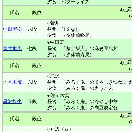
夕食：バターライス
4組
氏名
段位
(
○菅井
中田宏樹
八段
昼食：注文なし
夕食：（夕休前終局）
●中田宏
菅井竜也
七段
昼食：「紫金飯店」の麻婆豆腐丼
夕食：（夕休前終局）
4組
氏名
段位
(
○黒沢
佐々木慎
六段
昼食：「みろく庵」の冷やしきつねそば
夕食：「みろく庵」の力うどん
●佐々木慎
黒沢怜生
五段
昼食：「みろく庵」の冷やし中華
夕食：「みろく庵」の肉豆腐定食
4組
氏名
段位
(
○戸辺（西）