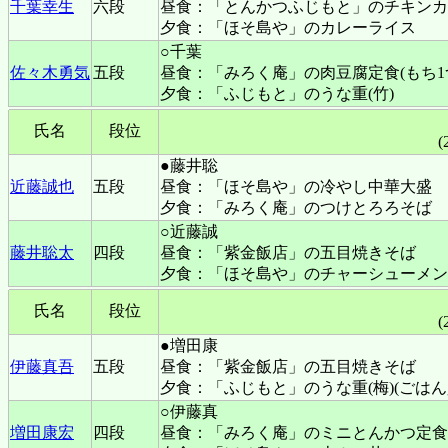
千葉幸生
六段
昼食：「とんかつふじもと」のチキンカ
夕食：「ほそ島や」のカレーライス
○千葉
佐々木勇気
五段
昼食：「みろく庵」の肉豆腐定食(もち1
夕食：「ふじもと」のうな重(竹)
氏名
段位
(
●藤井聡
近藤誠也
五段
昼食：「ほそ島や」の冷やし中華大盛
夕食：「みろく庵」のつけとろろそば
○近藤誠
藤井聡太
四段
昼食：「紫金飯店」の五目焼きそば
夕食：「ほそ島や」のチャーシューメン
氏名
段位
(
●増田康
伊藤真吾
五段
昼食：「紫金飯店」の五目焼きそば
夕食：「ふじもと」のうな重(梅)(ごはん
○伊藤真
増田康宏
四段
昼食：「みろく庵」のミニとんかつ定食