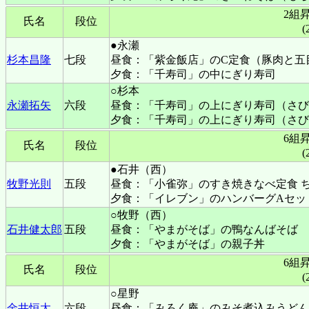
2組
氏名
段位
(
●永瀬
杉本昌隆
七段
昼食：「紫金飯店」のC定食（豚肉と五
夕食：「千寿司」の中にぎり寿司
○杉本
永瀬拓矢
六段
昼食：「千寿司」の上にぎり寿司（さび
夕食：「千寿司」の上にぎり寿司（さび
6組
氏名
段位
(
●石井（西）
牧野光則
五段
昼食：「小雀弥」のすき焼きなべ定食 
夕食：「イレブン」のハンバーグAセッ
○牧野（西）
石井健太郎
五段
昼食：「やまがそば」の鴨なんばそば
夕食：「やまがそば」の親子丼
6組
氏名
段位
(
○星野
金井恒太
六段
昼食：「みろく庵」のみそ煮込みうどん