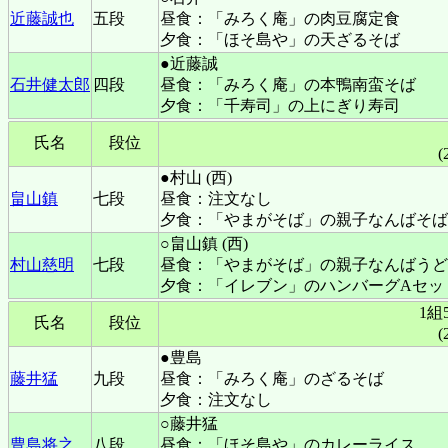
近藤誠也
五段
昼食：「みろく庵」の肉豆腐定食
夕食：「ほそ島や」の天ざるそば
●近藤誠
石井健太郎
四段
昼食：「みろく庵」の本鴨南蛮そば
夕食：「千寿司」の上にぎり寿司
氏名
段位
(
●村山 (西)
畠山鎮
七段
昼食：注文なし
夕食：「やまがそば」の親子なんばそば
○畠山鎮 (西)
村山慈明
七段
昼食：「やまがそば」の親子なんばうど
夕食：「イレブン」のハンバーグAセット
1組
氏名
段位
(
●豊島
藤井猛
九段
昼食：「みろく庵」のざるそば
夕食：注文なし
○藤井猛
豊島将之
八段
昼食：「ほそ島や」のカレーライス