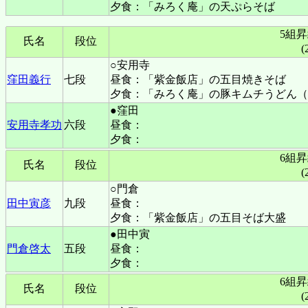
夕食：「みろく庵」の天ぷらそば
5組
氏名
段位
(
○安用寺
窪田義行
七段
昼食：「紫金飯店」の五目焼きそば
夕食：「みろく庵」の豚キムチうどん（
●窪田
安用寺孝功
六段
昼食：
夕食：
6組
氏名
段位
(
○門倉
田中寅彦
九段
昼食：
夕食：「紫金飯店」の五目そば大盛
●田中寅
門倉啓太
五段
昼食：
夕食：
6組
氏名
段位
(