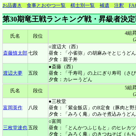
お品書き
食事とおやつ一覧
棋士別一覧
補遺
注釈
FA
第30期竜王戦ランキング戦・昇級者決定
4組
氏名
段位
(
○渡辺大（西）
斎藤慎太郎
七段
昼食：「小雀弥」の胡麻みそとじうどん
夕食：親子丼
●斎藤（西）
渡辺大夢
五段
昼食：「千寿司」の上にぎり寿司（さび
夕食：カレーうどん
5組
氏名
段位
(
●三枚堂
富岡英作
八段
昼食：「紫金飯店」のB定食（豚肉と野
夕食：「みろく庵」のみそ煮込みうどん
○富岡
三枚堂達也
五段
昼食：「とんかつふじもと」のヒレカツ
夕食：「みろく庵」のきつねそば（もち