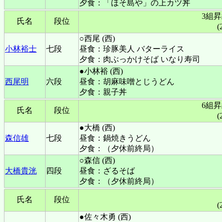
夕食：「ほそ島や」の上カツ丼
3組
氏名
段位
(
○西尾 (西)
小林裕士
七段
昼食：珍豚美人 バターライス
夕食：肉ぶっかけそば いなり寿司
●小林裕 (西)
西尾明
六段
昼食：胡麻味噌とじうどん
夕食：親子丼
6組
氏名
段位
(
●大橋 (西)
森信雄
七段
昼食：鍋焼きうどん
夕食：（夕休前終局）
○森信 (西)
大橋貴洸
四段
昼食：ざるそば
夕食：（夕休前終局）
氏名
段位
(
●佐々木勇 (西)