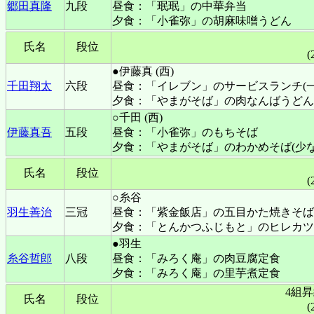
郷田真隆
九段
昼食：「珉珉」の中華弁当
夕食：「小雀弥」の胡麻味噌うどん
氏名
段位
(
●伊藤真 (西)
千田翔太
六段
昼食：「イレブン」のサービスランチ(一
夕食：「やまがそば」の肉なんばうどん
○千田 (西)
伊藤真吾
五段
昼食：「小雀弥」のもちそば
夕食：「やまがそば」のわかめそば(少な
氏名
段位
(
○糸谷
羽生善治
三冠
昼食：「紫金飯店」の五目かた焼きそば
夕食：「とんかつふじもと」のヒレカツ
●羽生
糸谷哲郎
八段
昼食：「みろく庵」の肉豆腐定食
夕食：「みろく庵」の里芋煮定食
4組
氏名
段位
(