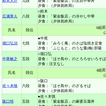
鈴木大介
九段
昼食：「紫金飯店」の五目中華丼
夕食：（夕休前終局）
○鈴木
広瀬章人
八段
昼食：「紫金飯店」の冷やし中華
夕食：（夕休前終局）
6組
氏名
段位
(
●中尾
堀口弘治
七段
昼食：「みろく庵」のさば塩焼き定食
夕食：「ふじもと」のうな重(梅) 肝吸
○堀口弘
中尾敏之
五段
昼食：「ほそ島や」のとろろせいろそば
夕食：注文なし
4組
氏名
段位
(
○阪口
佐々木慎
六段
昼食：「ほそ島や」のざるそば
夕食：（夕休前終局）
●佐々木慎
阪口悟
五段
昼食：「紫金飯店」の麻婆豆腐丼