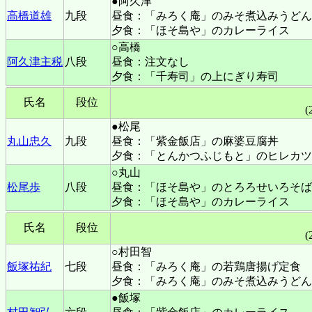
●阿久津
高橋道雄
九段
昼食：「みろく庵」のみそ煮込みうどん
夕食：「ほそ島や」のカレーライス
○高橋
阿久津主税
八段
昼食：注文なし
夕食：「千寿司」の上にぎり寿司
氏名
段位
(
●松尾
丸山忠久
九段
昼食：「紫金飯店」の麻婆豆腐丼
夕食：「とんかつふじもと」のヒレカツ
○丸山
松尾歩
八段
昼食：「ほそ島や」のとろろせいろそば
夕食：「ほそ島や」のカレーライス
氏名
段位
(
○村田智
飯塚祐紀
七段
昼食：「みろく庵」の若鶏唐揚げ定食
夕食：「みろく庵」のみそ煮込みうどん
●飯塚