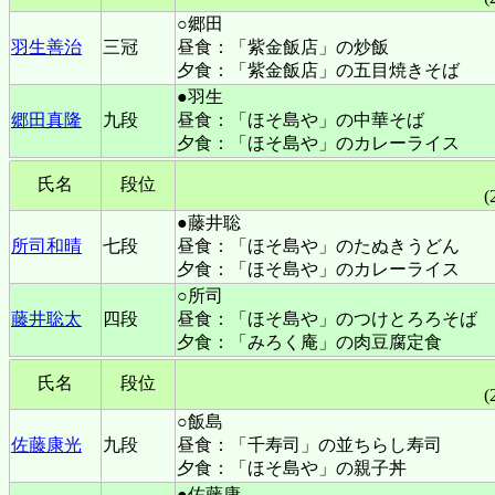
○郷田
羽生善治
三冠
昼食：「紫金飯店」の炒飯
夕食：「紫金飯店」の五目焼きそば
●羽生
郷田真隆
九段
昼食：「ほそ島や」の中華そば
夕食：「ほそ島や」のカレーライス
氏名
段位
(
●藤井聡
所司和晴
七段
昼食：「ほそ島や」のたぬきうどん
夕食：「ほそ島や」のカレーライス
○所司
藤井聡太
四段
昼食：「ほそ島や」のつけとろろそば
夕食：「みろく庵」の肉豆腐定食
氏名
段位
(
○飯島
佐藤康光
九段
昼食：「千寿司」の並ちらし寿司
夕食：「ほそ島や」の親子丼
●佐藤康