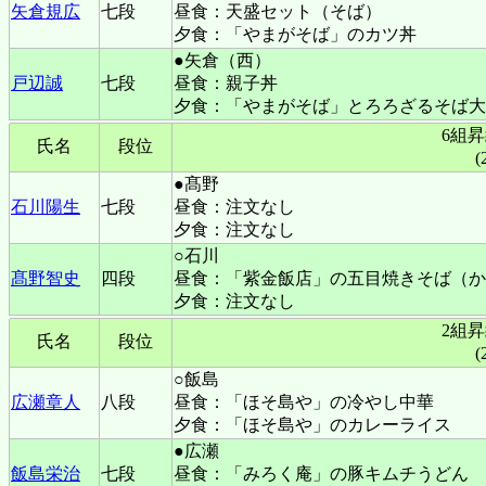
矢倉規広
七段
昼食：天盛セット（そば）
夕食：「やまがそば」のカツ丼
●矢倉（西）
戸辺誠
七段
昼食：親子丼
夕食：「やまがそば」とろろざるそば大
6組
氏名
段位
(
●髙野
石川陽生
七段
昼食：注文なし
夕食：注文なし
○石川
髙野智史
四段
昼食：「紫金飯店」の五目焼きそば（か
夕食：注文なし
2組
氏名
段位
(
○飯島
広瀬章人
八段
昼食：「ほそ島や」の冷やし中華
夕食：「ほそ島や」のカレーライス
●広瀬
飯島栄治
七段
昼食：「みろく庵」の豚キムチうどん