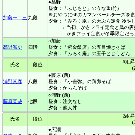
●髙野
昼食：「ふじもと」のうな重(竹)
※おやつに6Pのカマンベールチーズを
加藤一二三
九段
夕食：「みろく庵」の天ぷら定食 冷や
→ 当初、かきフライ定食と鳥の
かきフライ定食が冬季限定だっ
○加藤
髙野智史
四段
昼食：「紫金飯店」の五目焼きそば
夕食：「みろく庵」の玉子とじうどん
6組
氏名
段位
(
●藤原 (西)
浦野真彦
八段
昼食：「小雀弥」の鶏卵そば
夕食：かちんそば
○浦野 (西)
藤原直哉
七段
昼食：注文なし
夕食：他人丼
2組
氏名
段位
(
●広瀬