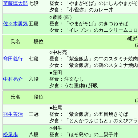
斎藤慎太郎
七段
昼食：「やまがそば」のにしんやまがそ
夕食：「小雀弥」のカレー丼
○斎藤 (西)
佐々木勇気
五段
昼食：「やまがそば」のきつねそば
夕食：「イレブン」のカニクリームコロ
5組
氏名
段位
(
○中村亮
窪田義行
七段
昼食：「紫金飯店」の牛のスタミナ焼肉
夕食：「紫金飯店」の鶏のスタミナ焼肉
●窪田
中村亮介
六段
昼食：注文なし
夕食：うな重(梅) 肝吸
氏名
段位
(
●松尾
羽生善治
三冠
昼食：「紫金飯店」の五目焼きそば
夕食：「とんかつふじもと」のえびフラ
○羽生
松尾歩
八段
昼食：「ほそ島や」の上親子丼