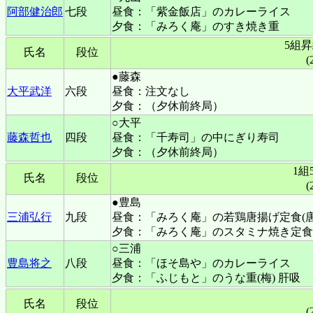
阿部健治郎
七段
昼食：「紫金飯店」のカレーライス
夕食：「みろく庵」のすき焼き重
5組
氏名
段位
(
●藤森
大平武洋
六段
昼食：注文なし
夕食：（夕休前終局）
○大平
藤森哲也
四段
昼食：「千寿司」の中にぎり寿司
夕食：（夕休前終局）
1組
氏名
段位
(
●豊島
三浦弘行
九段
昼食：「みろく庵」の若鶏唐揚げ定食(唐
夕食：「みろく庵」のスタミナ焼き定食
○三浦
豊島将之
八段
昼食：「ほそ島や」のカレーライス
夕食：「ふじもと」のうな重(梅) 肝吸
氏名
段位
(