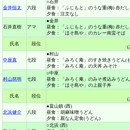
○石井
金井恒太
六段
昼食：「ふじもと」のうな重(梅) 赤だし
夕食：注文なし
●金井
石井直樹
アマ
昼食：「ふじもと」のうな重(梅) 赤だし
夕食：「ほそ島や」のカレー南蛮そば
氏名
段位
(
●村山
中座真
七段
昼食：「みろく庵」のすき焼きうどん(も
夕食：「みろく庵」の天丼 みそ汁
○中座
村山慈明
七段
昼食：「みろく庵」のみそ煮込みうどん 
夕食：「ほそ島や」の上親子丼
氏名
段位
(
●畠山鎮 (西)
北浜健介
八段
昼食：胡麻味噌うどん
夕食：親なん定食(うどん)
○北浜 (西)