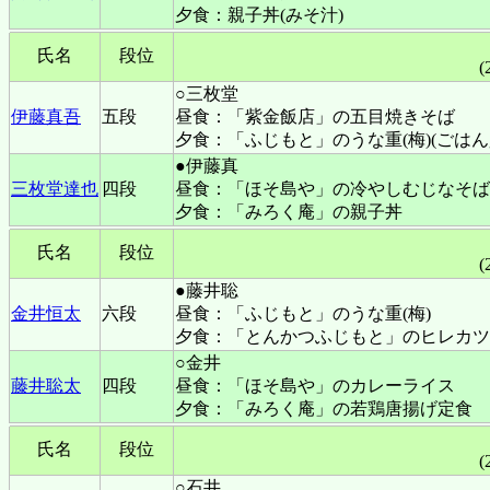
夕食：親子丼(みそ汁)
氏名
段位
(
○三枚堂
伊藤真吾
五段
昼食：「紫金飯店」の五目焼きそば
夕食：「ふじもと」のうな重(梅)(ごはん
●伊藤真
三枚堂達也
四段
昼食：「ほそ島や」の冷やしむじなそば
夕食：「みろく庵」の親子丼
氏名
段位
(
●藤井聡
金井恒太
六段
昼食：「ふじもと」のうな重(梅)
夕食：「とんかつふじもと」のヒレカツ
○金井
藤井聡太
四段
昼食：「ほそ島や」のカレーライス
夕食：「みろく庵」の若鶏唐揚げ定食
氏名
段位
(
○石井