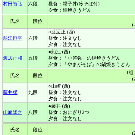
村田智弘
六段
昼食：親子丼(冷そば付)
夕食：鍋焼きうどん
氏名
段位
(
○渡辺正 (西)
船江恒平
六段
昼食：注文なし
夕食：注文なし
●船江 (西)
渡辺正和
五段
昼食：「小雀弥」の鍋焼きうどん
夕食：「やまがそば」の鍋焼きうどん
1組
氏名
段位
(
○山崎 (西)
藤井猛
九段
昼食：注文なし
夕食：注文なし
●藤井 (西)
山崎隆之
八段
昼食：おにぎり2つ
夕食：注文なし
氏名
段位
(