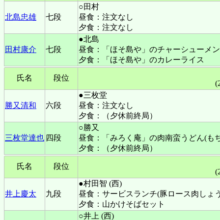
○田村
北島忠雄
七段
昼食：注文なし
夕食：注文なし
●北島
田村康介
七段
昼食：「ほそ島や」のチャーシューメン
夕食：「ほそ島や」のカレーライス
氏名
段位
(
●三枚堂
勝又清和
六段
昼食：注文なし
夕食：（夕休前終局）
○勝又
三枚堂達也
四段
昼食：「みろく庵」の肉南蛮うどん(もち
夕食：（夕休前終局）
氏名
段位
(
●村田智 (西)
井上慶太
九段
昼食：サービスランチ(豚ロース肉しょう
夕食：山かけそばセット
○井上 (西)