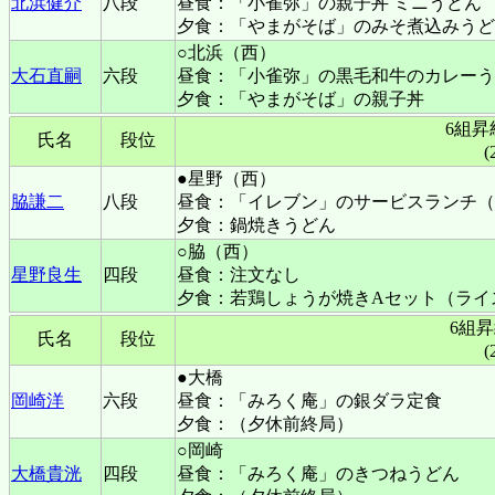
北浜健介
八段
昼食：「小雀弥」の親子丼 ミニうどん
夕食：「やまがそば」のみそ煮込みうど
○北浜（西）
大石直嗣
六段
昼食：「小雀弥」の黒毛和牛のカレーう
夕食：「やまがそば」の親子丼
6組
氏名
段位
(
●星野（西）
脇謙二
八段
昼食：「イレブン」のサービスランチ（
夕食：鍋焼きうどん
○脇（西）
星野良生
四段
昼食：注文なし
夕食：若鶏しょうが焼きAセット（ライ
6組
氏名
段位
(
●大橋
岡崎洋
六段
昼食：「みろく庵」の銀ダラ定食
夕食：（夕休前終局）
○岡崎
大橋貴洸
四段
昼食：「みろく庵」のきつねうどん