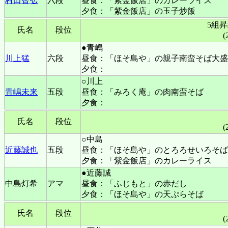
村田智弘
六段
昼食：「紫金飯店」のカレーライス
夕食：「紫金飯店」の玉子炒飯
5組
氏名
段位
(
●青嶋
川上猛
六段
昼食：「ほそ島や」の親子南蛮そば大盛
夕食：
○川上
青嶋未来
五段
昼食：「みろく庵」の肉南蛮そば
夕食：
氏名
段位
(
○中島
近藤誠也
五段
昼食：「ほそ島や」のとろろせいろそば
夕食：「紫金飯店」のカレーライス
●近藤誠
中島灯希
アマ
昼食：「ふじもと」の赤だし
夕食：「ほそ島や」の天ぷらそば
氏名
段位
(