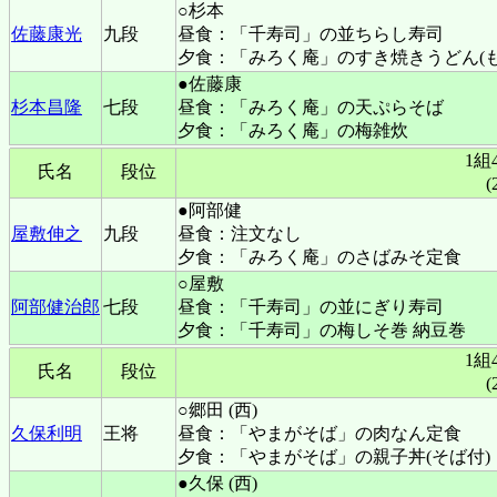
○杉本
佐藤康光
九段
昼食：「千寿司」の並ちらし寿司
夕食：「みろく庵」のすき焼きうどん(もち
●佐藤康
杉本昌隆
七段
昼食：「みろく庵」の天ぷらそば
夕食：「みろく庵」の梅雑炊
1組
氏名
段位
(
●阿部健
屋敷伸之
九段
昼食：注文なし
夕食：「みろく庵」のさばみそ定食
○屋敷
阿部健治郎
七段
昼食：「千寿司」の並にぎり寿司
夕食：「千寿司」の梅しそ巻 納豆巻
1組
氏名
段位
(
○郷田 (西)
久保利明
王将
昼食：「やまがそば」の肉なん定食
夕食：「やまがそば」の親子丼(そば付)
●久保 (西)