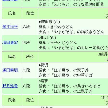
夕食：「ふじもと」のうな重(梅) 肝吸
氏名
段位
(
●増田康 (西)
船江恒平
六段
昼食：きつねうどん
夕食：「やまがそば」の鍋焼きうどん
○船江 (西)
増田康宏
四段
昼食：玉子とじうどん
夕食：「やまがそば」のカレー定食(うど
3組
氏名
段位
(
●野月
塚田泰明
九段
昼食：「ほそ島や」の親子丼
夕食：「ほそ島や」の中華そば
○塚田
野月浩貴
八段
昼食：「ほそ島や」の鳥せいろそば
夕食：「ほそ島や」の上親子丼
1組
氏名
段位
(