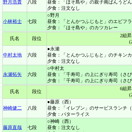
野月浩貴
八段
昼食：「ほそ島や」の親子南ばんうどん
夕食：注文なし
○野月
小林裕士
七段
昼食：「とんかつふじもと」のエビフラ
夕食：「ほそ島や」のカツカレー
2組
氏名
段位
(
●永瀬
中村太地
六段
昼食：「とんかつふじもと」のチキンカ
夕食：注文なし
○中村太
永瀬拓矢
六段
昼食：「千寿司」の上にぎり寿司（さび
夕食：「千寿司」の上にぎり寿司（さび
6組
氏名
段位
(
●藤原（西）
神崎健二
八段
昼食：「イレブン」のサービスランチ（
夕食：バターライス
○神崎（西）
藤原直哉
七段
昼食：注文なし