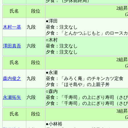
夕食：（夕休前終局）
2組
氏名
段位
(
●澤田
木村一基
九段
昼食：注文なし
夕食：「とんかつふじもと」のロースカ
○木村
澤田真吾
六段
昼食：注文なし
夕食：注文なし
2組
氏名
段位
(
●永瀬
森内俊之
九段
昼食：「みろく庵」のチキンカツ定食
夕食：「ほそ島や」の上親子丼
○森内
永瀬拓矢
六段
昼食：「千寿司」の上にぎり寿司（さび
夕食：「千寿司」の上にぎり寿司（さび
3組
氏名
段位
(
●小林裕