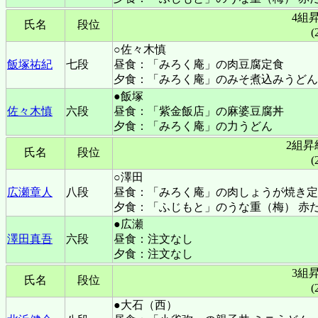
4組
氏名
段位
(
○佐々木慎
飯塚祐紀
七段
昼食：「みろく庵」の肉豆腐定食
夕食：「みろく庵」のみそ煮込みうどん
●飯塚
佐々木慎
六段
昼食：「紫金飯店」の麻婆豆腐丼
夕食：「みろく庵」の力うどん
2組
氏名
段位
(
○澤田
広瀬章人
八段
昼食：「みろく庵」の肉しょうが焼き定
夕食：「ふじもと」のうな重（梅） 赤
●広瀬
澤田真吾
六段
昼食：注文なし
夕食：注文なし
3組
氏名
段位
(
●大石（西）