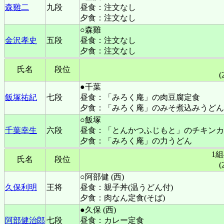
森雞二
九段
昼食：注文なし
夕食：注文なし
○森雞
金沢孝史
五段
昼食：注文なし
夕食：注文なし
氏名
段位
(
●千葉
飯塚祐紀
七段
昼食：「みろく庵」の肉豆腐定食
夕食：「みろく庵」のみそ煮込みうどん
○飯塚
千葉幸生
六段
昼食：「とんかつふじもと」のチキンカ
夕食：「みろく庵」の力うどん
1
氏名
段位
(
○阿部健 (西)
久保利明
王将
昼食：親子丼(温うどん付)
夕食：肉なん定食(そば)
●久保 (西)
阿部健治郎
七段
昼食：カレー定食