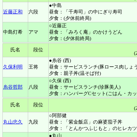
●中島
近藤正和
六段
昼食：「千寿司」の中にぎり寿司
夕食：(夕休前終局)
○近藤正
中島灯希
アマ
昼食：「みろく庵」のかけうどん
夕食：(夕休前終局)
氏名
段位
(
●糸谷 (西)
久保利明
王将
昼食：サービスランチ(豚ロース肉しょう
夕食：親子丼(温そば付)
○久保 (西)
糸谷哲郎
八段
昼食：サービスランチ(珍豚美人)
夕食：ハンバーグCセット(ごはん・カッ
氏名
段位
(
○阿部健
丸山忠久
九段
昼食：「紫金飯店」の麻婆茄子丼
夕食：「とんかつふじもと」のヒレカツ
●丸山