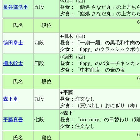
○出口（西）
長谷部浩平
五段
昼食：「鮨処 さなだ丸」の上方ちら
夕食：「鮨処 さなだ丸」の上方ちら
氏名
段位
●柵木（西）
徳田拳士
四段
昼食：「一期一麺」の黒毛和牛肉の
夕食：「8ppy」のクラッシックボ
○徳田（西）
柵木幹太
四段
昼食：「8ppy」のバターチキンカ
夕食：「中村商店」の金の塩
氏名
段位
●平藤
森下卓
九段
昼食：注文なし
夕食：（買い出し）おにぎり（梅）
○森下
平藤真吾
七段
昼食：「rico curry」の日替
夕食：注文なし
氏名
段位