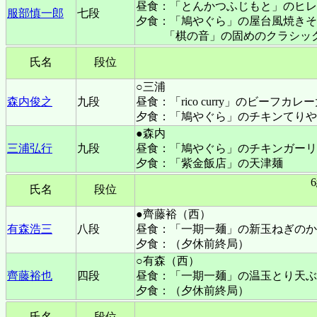
昼食：「とんかつふじもと」のヒレ
服部慎一郎
七段
夕食：「鳩やぐら」の屋台風焼きそ
「棋の音」の固めのクラシッ
氏名
段位
○三浦
森内俊之
九段
昼食：「rico curry」のビーフカレ
夕食：「鳩やぐら」のチキンてりや
●森内
三浦弘行
九段
昼食：「鳩やぐら」のチキンガーリ
夕食：「紫金飯店」の天津麺
氏名
段位
●齊藤裕（西）
有森浩三
八段
昼食：「一期一麺」の新玉ねぎのか
夕食：（夕休前終局）
○有森（西）
齊藤裕也
四段
昼食：「一期一麺」の温玉とり天ぶ
夕食：（夕休前終局）
氏名
段位