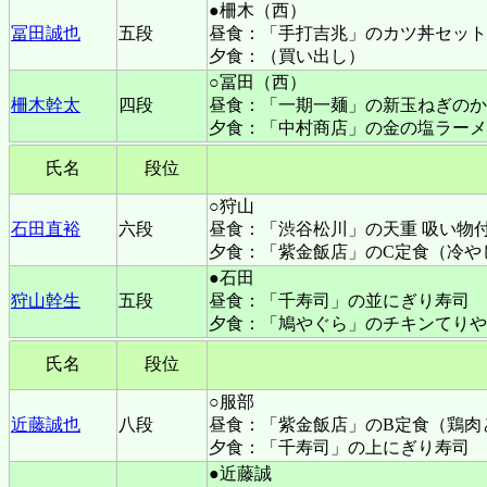
●柵木（西）
冨田誠也
五段
昼食：「手打吉兆」のカツ丼セット
夕食：（買い出し）
○冨田（西）
柵木幹太
四段
昼食：「一期一麺」の新玉ねぎのか
夕食：「中村商店」の金の塩ラーメ
氏名
段位
○狩山
石田直裕
六段
昼食：「渋谷松川」の天重 吸い物
夕食：「紫金飯店」のC定食（冷や
●石田
狩山幹生
五段
昼食：「千寿司」の並にぎり寿司
夕食：「鳩やぐら」のチキンてりや
氏名
段位
○服部
近藤誠也
八段
昼食：「紫金飯店」のB定食（鶏肉
夕食：「千寿司」の上にぎり寿司
●近藤誠