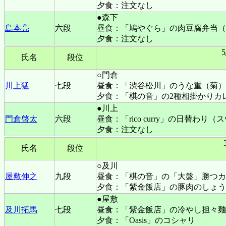
夕食：注文なし
●森下
島本亮
六段
昼食：「鳩やぐら」の肉豆腐弁当（
夕食：注文なし
氏名
段位
○門倉
川上猛
七段
昼食：「渋谷松川」のうな重（菊）
夕食：「棋の音」の2種相掛かりカ
●川上
門倉啓太
六段
昼食：「rico curry」の日替
夕食：注文なし
氏名
段位
○及川
屋敷伸之
九段
昼食：「棋の音」の「大盤」勝つカ
夕食：「紫金飯店」の豚肉のしょう
●屋敷
及川拓馬
七段
昼食：「紫金飯店」の冷やし担々麺
夕食：「Oasis」のコシャリ