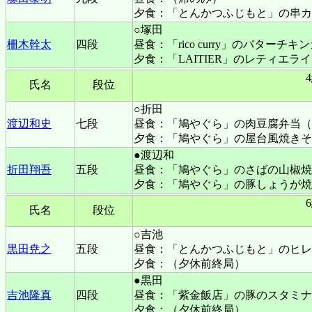
夕食：「とんかつふじもと」の串カ
○塚田
柵木幹太
四段
昼食：「rico curry」のバターチキ
夕食：「LAITIER」のレティエラ
氏名
段位
○折田
渡辺和史
七段
昼食：「鳩やぐら」の肉豆腐弁当（
夕食：「鳩やぐら」の屋台風焼きそ
●渡辺和
折田翔吾
五段
昼食：「鳩やぐら」のさばの山椒焼
夕食：「鳩やぐら」の豚しょうが焼
氏名
段位
○吉池
黒田尭之
五段
昼食：「とんかつふじもと」のヒレ
夕食：（夕休前終局）
●黒田
吉池隆真
四段
昼食：「紫金飯店」の豚のスタミナ
夕食：（夕休前終局）