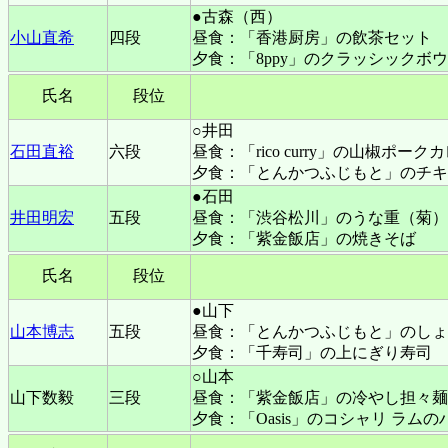
●古森（西）
小山直希
四段
昼食：「香港厨房」の飲茶セット
夕食：「8ppy」のクラッシックボ
氏名
段位
○井田
石田直裕
六段
昼食：「rico curry」の山椒ポー
夕食：「とんかつふじもと」のチキ
●石田
井田明宏
五段
昼食：「渋谷松川」のうな重（菊）
夕食：「紫金飯店」の焼きそば
氏名
段位
●山下
山本博志
五段
昼食：「とんかつふじもと」のしょ
夕食：「千寿司」の上にぎり寿司
○山本
山下数毅
三段
昼食：「紫金飯店」の冷やし担々麺
夕食：「Oasis」のコシャリ ラム