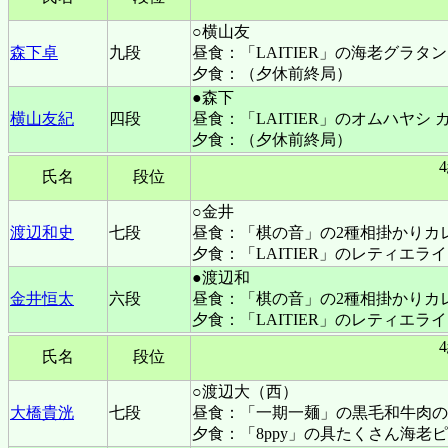
○横山友
森下卓
九段
昼食：「LAITIER」の海老グラタン
夕食：（夕休前終局）
●森下
横山友紀
四段
昼食：「LAITIER」のオムハヤシ 
夕食：（夕休前終局）
氏名
段位
○金井
渡辺和史
七段
昼食：「棋の音」の2種相掛かりカ
夕食：「LAITIER」のレティエラ
●渡辺和
金井恒太
六段
昼食：「棋の音」の2種相掛かりカ
夕食：「LAITIER」のレティエラ
氏名
段位
○渡辺大（西）
大橋貴洸
七段
昼食：「一期一麺」の黒毛和牛肉の
夕食：「8ppy」の具たくさん海老