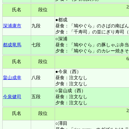
氏名
段位
●都成
深浦康市
九段
昼食：「鳩やぐら」のさばの南ばん
夕食：「千寿司」の並にぎり寿司（
○深浦
都成竜馬
七段
昼食：「鳩やぐら」の豚しゃぶ弁当
夕食：「鳩やぐら」のカレー焼きそ
氏名
段位
●今泉（西）
畠山成幸
八段
昼食：注文なし
夕食：注文なし
○畠山成（西）
今泉健司
五段
昼食：注文なし
夕食：注文なし
氏名
段位
○澤田