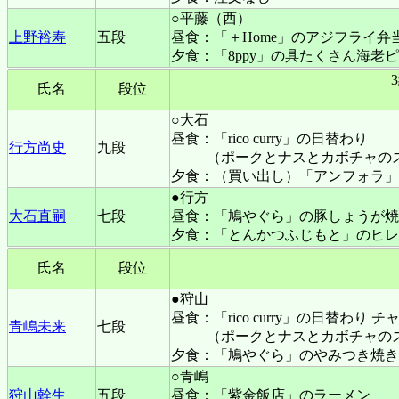
○平藤（西）
上野裕寿
五段
昼食：「＋Home」のアジフライ弁
夕食：「8ppy」の具たくさん海老
氏名
段位
○大石
昼食：「rico curry」の日替わり
行方尚史
九段
（ポークとナスとカボチャの
夕食：（買い出し）「アンフォラ」
●行方
大石直嗣
七段
昼食：「鳩やぐら」の豚しょうが焼
夕食：「とんかつふじもと」のヒレ
氏名
段位
●狩山
昼食：「rico curry」の日替わり 
青嶋未来
七段
（ポークとナスとカボチャの
夕食：「鳩やぐら」のやみつき焼き
○青嶋
狩山幹生
五段
昼食：「紫金飯店」のラーメン