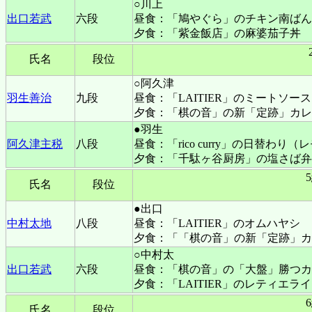
○川上
出口若武
六段
昼食：「鳩やぐら」のチキン南ばん
夕食：「紫金飯店」の麻婆茄子丼
氏名
段位
○阿久津
羽生善治
九段
昼食：「LAITIER」のミートソー
夕食：「棋の音」の新「定跡」カレ
●羽生
阿久津主税
八段
昼食：「rico curry」の日替
夕食：「千駄ヶ谷厨房」の塩さば弁
氏名
段位
●出口
中村太地
八段
昼食：「LAITIER」のオムハヤシ
夕食：「「棋の音」の新「定跡」カ
○中村太
出口若武
六段
昼食：「棋の音」の「大盤」勝つカ
夕食：「LAITIER」のレティエラ
氏名
段位