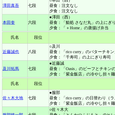
○本田（西）
澤田真吾
七段
昼食：注文なし
夕食：注文なし
●澤田（西）
本田奎
六段
昼食：「鮨処 さなだ丸」の上にぎ
夕食：「＋Home」の唐揚げ弁当
氏名
段位
○及川
近藤誠也
八段
昼食：「rico curry」のバターチ
夕食：「千寿司」の上にぎり寿司
●近藤誠
及川拓馬
七段
昼食：「Oasis」のビーフとチキ
夕食：「紫金飯店」の冷やし担々麺
氏名
段位
●服部
佐々木大地
七段
昼食：「rico curry」の日替
夕食：「紫金飯店」の冷やし担々麺
○佐々木大
服部慎一郎
七段
昼食：「とんかつふじもと」のヒレ