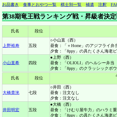
お品書き
食事とおやつ一覧
棋士別一覧
補遺
注釈
FA
第38期竜王戦ランキング戦・昇級者決定
氏名
段位
○小山直（西）
上野裕寿
五段
昼食：「＋Home」のアジフライ弁
夕食：「8ppy」の具たくさん海老
●上野（西）
小山直希
四段
昼食：「OLIOLI」のヘルシー弁当
夕食：「8ppy」のクラッシックボ
氏名
段位
○井田（西）
大橋貴洸
七段
昼食：注文なし
夕食：注文なし
●大橋（西）
井田明宏
五段
昼食：「けむり屋牛力」のハラミ重
夕食：「8ppy」の具たくさん海老