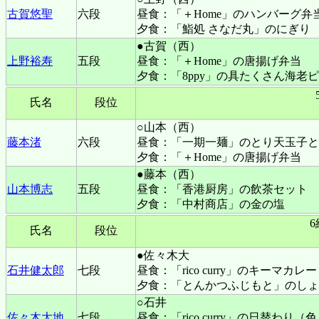
古賀悠聖
六段
昼食：「＋Home」のハンバーグ弁
夕食：「鮨処 さなだ丸」のにぎり
●古賀（西）
上野裕寿
五段
昼食：「＋Home」の唐揚げ弁当
夕食：「8ppy」の具たくさん海老
氏名
段位
○山本（西）
藤本渚
六段
昼食：「一期一麺」のとり天玉子と
夕食：「＋Home」の唐揚げ弁当
●藤本（西）
山本博志
五段
昼食：「香港厨房」の飲茶セット
夕食：「中村商店」の金の塩
氏名
段位
●佐々木大
石井健太郎
七段
昼食：「rico curry」のキーマカレー
夕食：「とんかつふじもと」のしょ
○石井
佐々木大地
七段
昼食：「rico curry」の日替わ