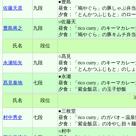
●豊島
佐藤天彦
九段
昼食：「鳩やぐら」の豚しゃぶ弁当
夕食：「とんかつふじもと」のロー
○佐藤天
豊島将之
九段
昼食：「rico curry」のキーマカレ
夕食：「鳩やぐら」の豚キムチ弁当
氏名
段位
○髙見
永瀬拓矢
九段
昼食：「rico curry」のキーマカ
夕食：「とんかつふじもと」のしょ
●永瀬
髙見泰地
七段
昼食：「rico curry」のキーマカレ
夕食：「紫金飯店」の玉子炒飯
氏名
段位
●三枚堂
村中秀史
七段
昼食：「rico curry」のガパオ～
夕食：「紫金飯店」の冷やし担々麺
○村中