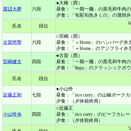
●大橋（西）
渡辺大夢
六段
昼食：「一期一麺」の黒毛和牛肉の
夕食：「旬彩旬魚きくの」の蒲焼弁
氏名
段位
○宮嶋（西）
古賀悠聖
六段
昼食：「＋Home」のハンバーグ弁
夕食：「＋Home」のアジフライ弁
●古賀（西）
宮嶋健太
四段
昼食：「一期一麺」の黒毛和牛肉の
夕食：「8ppy」のクラッシックボ
氏名
段位
●小山怜
近藤正和
七段
昼食：「rico curry」の山椒ポーク
夕食：（夕休前終局）
○近藤正
小山怜央
四段
昼食：「rico curry」のビーフ
夕食：（夕休前終局）