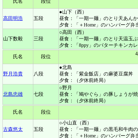
氏名
段位
●山下（西）
高田明浩
五段
昼食：「一期一麺」のとり天あんか
夕食：「＋Home」のハンバーグ弁
○高田（西）
山下数毅
三段
昼食：「一期一麺」のとり天温玉ぶ
夕食：「8ppy」のバターチキンカ
氏名
段位
●北島
野月浩貴
八段
昼食：「紫金飯店」の麻婆豆腐丼
夕食：（夕休前終局）
○野月
北島忠雄
七段
昼食：「鳩やぐら」の豚しょうが焼
夕食：（夕休前終局）
氏名
段位
○小山直（西）
古森悠太
五段
昼食：「一期一麺」の黒毛和牛肉の
夕食：「＋Home」のハンバーグ弁