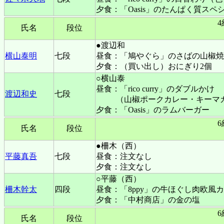
夕食：「Oasis」のたんぱく質スペ
氏名
段位
●渡辺和
横山泰明
七段
昼食：「鳩やぐら」のさばの山椒焼
夕食：（買い出し）おにぎり2個
○横山泰
昼食：「rico curry」のダブルかけ
渡辺和史
七段
（山椒ポークカレー・キーマ
夕食：「Oasis」のラムバーガー
氏名
段位
●柵木（西）
平藤真吾
七段
昼食：注文なし
夕食：注文なし
○平藤（西）
柵木幹太
四段
昼食：「8ppy」の牛ほぐし肉欧風
夕食：「中村商店」の金の塩
氏名
段位