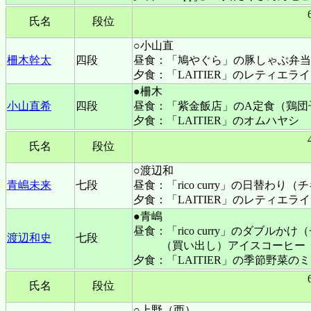
氏名
段位
○小山直
柵木幹太
四段
昼食：「鳩やぐら」の豚しゃぶ弁当
夕食：「LAITIER」のレティエラ
●柵木
小山直希
四段
昼食：「紫金飯店」のA定食（鶏団
夕食：「LAITIER」のオムハヤシ
氏名
段位
○渡辺和
青嶋未来
七段
昼食：「rico curry」の日替わ
夕食：「LAITIER」のレティエラ
●青嶋
昼食：「rico curry」のダブル
渡辺和史
七段
（買い出し）アイスコーヒー
夕食：「LAITIER」の季節野菜の
氏名
段位
○上野（西）