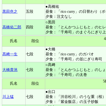
●高橋祐
黒田尭之
五段
昼食：「rico curry」の日替
夕食：注文なし
○黒田
高橋佑二郎
四段
昼食：「とんかつふじもと」のヒレ
夕食：「千寿司」のまぐろにぎり上
氏名
段位
●大橋
髙﨑一生
七段
昼食：「rico curry」のガパオ
夕食：「千寿司」の並にぎり寿司
○髙﨑
大橋貴洸
七段
昼食：「とんかつふじもと」のしょ
夕食：「千寿司」の太巻
氏名
段位
●出口
川上猛
七段
昼食：「渋谷松川」のうな重（桜）
夕食：「紫金飯店」の玉子炒飯