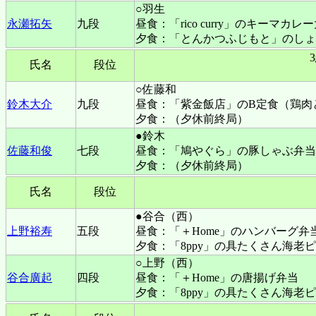
○羽生
永瀬拓矢
九段
昼食：「rico curry」のキーマカ
夕食：「とんかつふじもと」のしょ
氏名
段位
○佐藤和
鈴木大介
九段
昼食：「紫金飯店」のB定食（鶏肉
夕食：（夕休前終局）
●鈴木
佐藤和俊
七段
昼食：「鳩やぐら」の豚しゃぶ弁当
夕食：（夕休前終局）
氏名
段位
●谷合（西）
上野裕寿
五段
昼食：「＋Home」のハンバーグ弁
夕食：「8ppy」の具たくさん海老
○上野（西）
谷合廣起
四段
昼食：「＋Home」の唐揚げ弁当
夕食：「8ppy」の具たくさん海老