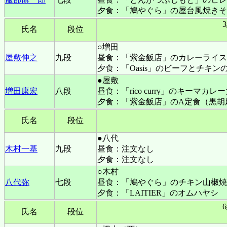
夕食：「鳩やぐら」の屋台風焼きそ
氏名
段位
○増田
屋敷伸之
九段
昼食：「紫金飯店」のカレーライス
夕食：「Oasis」のビーフとチキ
●屋敷
増田康宏
八段
昼食：「rico curry」のキーマカレ
夕食：「紫金飯店」のA定食（黒胡
氏名
段位
●八代
木村一基
九段
昼食：注文なし
夕食：注文なし
○木村
八代弥
七段
昼食：「鳩やぐら」のチキン山椒焼
夕食：「LAITIER」のオムハヤシ
氏名
段位