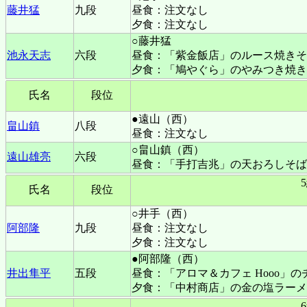
藤井猛
九段
昼食：注文なし
夕食：注文なし
○藤井猛
池永天志
六段
昼食：「紫金飯店」のルース焼きそ
夕食：「鳩やぐら」のやみつき焼き
氏名
段位
●遠山（西）
畠山鎮
八段
昼食：注文なし
○畠山鎮（西）
遠山雄亮
六段
昼食：「手打吉兆」の天おろしそば
氏名
段位
○井手（西）
阿部隆
九段
昼食：注文なし
夕食：注文なし
●阿部隆（西）
井出隼平
五段
昼食：「アロマ＆カフェ Hooo」
夕食：「中村商店」の金の塩ラーメ