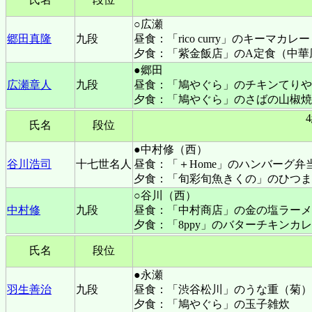
○広瀬
郷田真隆
九段
昼食：「rico curry」のキーマカ
夕食：「紫金飯店」のA定食（中華
●郷田
広瀬章人
九段
昼食：「鳩やぐら」のチキンてりや
夕食：「鳩やぐら」のさばの山椒焼
氏名
段位
●中村修（西）
谷川浩司
十七世名人
昼食：
「＋Home」のハンバーグ弁
夕食：「旬彩旬魚きくの」のひつま
○谷川（西）
中村修
九段
昼食：
「中村商店」の金の塩ラーメ
夕食：「8ppy」のバターチキンカ
氏名
段位
●永瀬
羽生善治
九段
昼食：「渋谷松川」のうな重（菊）
夕食：「鳩やぐら」の玉子雑炊