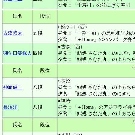
夕食：「千寿司」の並にぎり寿司
氏名
段位
○獺ケ口（西）
古森悠太
五段
昼食：「一期一麺」の黒毛和牛肉の
夕食：「＋Home」のハンバーグ弁
●古森（西）
獺ケ口笑保人
四段
昼食：「鮨処 さなだ丸」のにぎり 
夕食：「鮨処 さなだ丸」の上方ちら
氏名
段位
○長沼
神崎健二
八段
昼食：「鮨処 さなだ丸」の上方ち
夕食：「鮨処 さなだ丸」のにぎり
●神崎
長沼洋
八段
昼食：「＋Home」のアジフライ弁
夕食：「鮨処 さなだ丸」の上方ち
氏名
段位