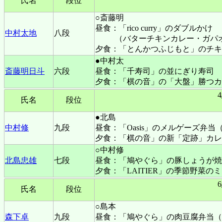
氏名
段位
○斎藤明
昼食：「rico curry」のダブルかけ
中村太地
八段
（バターチキンカレー・ガパ
夕食：「とんかつふじもと」のチキ
●中村太
斎藤明日斗
六段
昼食：「千寿司」の並にぎり寿司
夕食：「棋の音」の「大盤」勝つカ
氏名
段位
●北島
中村修
九段
昼食：「Oasis」のメルゲーズ弁当
夕食：「棋の音」の新「定跡」カレ
○中村修
北島忠雄
七段
昼食：「鳩やぐら」の豚しょうが焼
夕食：「LAITIER」の季節野菜の
氏名
段位
○島本
森下卓
九段
昼食：「鳩やぐら」の肉豆腐弁当（