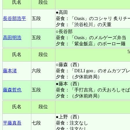
氏名
段位
●高田
長谷部浩平
五段
昼食：「Oasis」のコシャリ 炙りチ
夕食：「渋谷松川」の天重
○長谷部
高田明浩
五段
昼食：「Oasis」のメルゲーズ弁当
夕食：「紫金飯店」のボーロー麺
氏名
段位
○藤森（西）
藤本渚
六段
昼食：「DELI goo」のオムカツプ
夕食：（夕休前終局）
●藤本（西）
藤森哲也
五段
昼食：「手打吉兆」の天おろしそば
夕食：（夕休前終局）
氏名
段位
●上野（西）
平藤真吾
七段
昼食：注文なし
夕食：注文なし