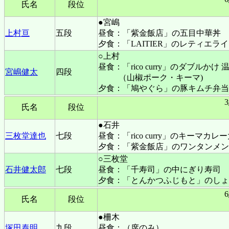
氏名
段位
●宮嶋
上村亘
五段
昼食：「紫金飯店」の五目中華丼
夕食：「LAITIER」のレティエラ
○上村
昼食：「rico curry」のダブルかけ 
宮嶋健太
四段
（山椒ポーク・キーマ)
夕食：「鳩やぐら」の豚キムチ弁当
氏名
段位
●石井
三枚堂達也
七段
昼食：「rico curry」のキーマカ
夕食：「紫金飯店」のワンタンメン
○三枚堂
石井健太郎
七段
昼食：「千寿司」の中にぎり寿司
夕食：「とんかつふじもと」のしょ
氏名
段位
●柵木
塚田泰明
九段
昼食：（席のみ）