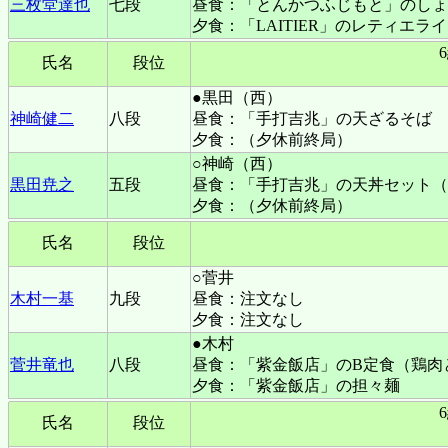
三枚堂達也
七段
昼食：「とんかつふじもと」のしょ
夕食：「LAITIER」のレティエラ
氏名
段位
●黒田（西）
神崎健二
八段
昼食：「手打吉兆」の天ざるそば
夕食：（夕休前終局）
○神崎（西）
黒田尭之
五段
昼食：「手打吉兆」の天丼セット（
夕食：（夕休前終局）
氏名
段位
○菅井
木村一基
九段
昼食：注文なし
夕食：注文なし
●木村
菅井竜也
八段
昼食：「紫金飯店」のB定食（鶏肉
夕食：「紫金飯店」の担々麺
氏名
段位