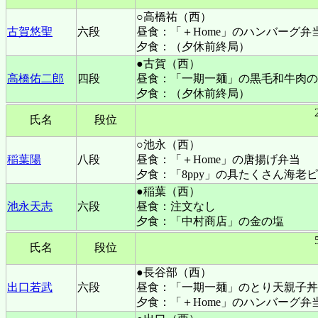
○高橋祐（西）
古賀悠聖
六段
昼食：「＋Home」のハンバーグ弁
夕食：（夕休前終局）
●古賀（西）
高橋佑二郎
四段
昼食：「一期一麺」の黒毛和牛肉の
夕食：（夕休前終局）
氏名
段位
○池永（西）
稲葉陽
八段
昼食：「＋Home」の唐揚げ弁当
夕食：「8ppy」の具たくさん海老
●稲葉（西）
池永天志
六段
昼食：注文なし
夕食：「中村商店」の金の塩
氏名
段位
●長谷部（西）
出口若武
六段
昼食：「一期一麺」のとり天親子丼
夕食：「＋Home」のハンバーグ弁