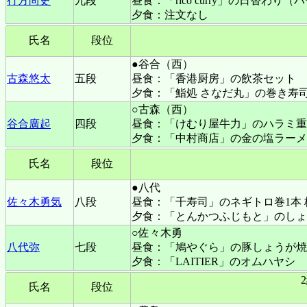
行方尚史
九段
昼食：「rico curry」の日替
夕食：注文なし
氏名
段位
●谷合（西）
古森悠太
五段
昼食：「香港厨房」の飲茶セット
夕食：「鮨処 さなだ丸」の巻き寿
○古森（西）
谷合廣起
四段
昼食：「けむり屋牛力」のハラミ重
夕食：「中村商店」の金の塩ラーメ
氏名
段位
●八代
佐々木勇気
八段
昼食：「千寿司」のネギトロ巻1本 
夕食：「とんかつふじもと」のしょ
○佐々木勇
八代弥
七段
昼食：「鳩やぐら」の豚しょうが焼
夕食：「LAITIER」のオムハヤシ
氏名
段位