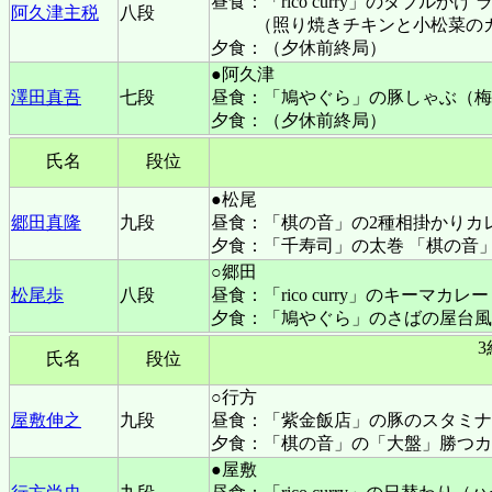
昼食：「rico curry」のダブルかけ
阿久津主税
八段
（照り焼きチキンと小松菜の
夕食：（夕休前終局）
●阿久津
澤田真吾
七段
昼食：「鳩やぐら」の豚しゃぶ（梅
夕食：（夕休前終局）
氏名
段位
●松尾
郷田真隆
九段
昼食：「棋の音」の2種相掛かりカ
夕食：「千寿司」の太巻 「棋の音
○郷田
松尾歩
八段
昼食：「rico curry」のキーマカレー
夕食：「鳩やぐら」のさばの屋台風
氏名
段位
○行方
屋敷伸之
九段
昼食：「紫金飯店」の豚のスタミナ
夕食：「棋の音」の「大盤」勝つカ
●屋敷