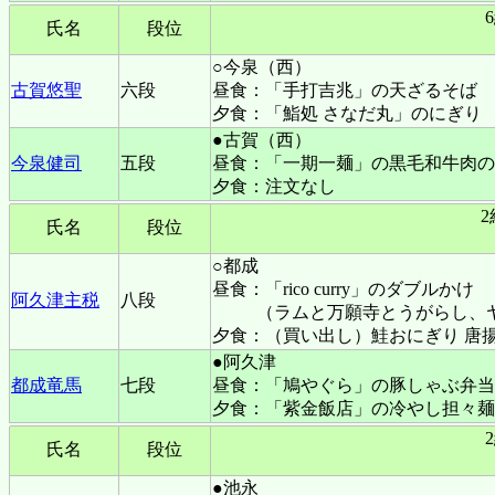
氏名
段位
○今泉（西）
古賀悠聖
六段
昼食：「手打吉兆」の天ざるそば
夕食：「鮨処 さなだ丸」のにぎり
●古賀（西）
今泉健司
五段
昼食：「一期一麺」の黒毛和牛肉の
夕食：注文なし
氏名
段位
○都成
昼食：「rico curry」のダブルかけ
阿久津主税
八段
（ラムと万願寺とうがらし、
夕食：（買い出し）鮭おにぎり 唐
●阿久津
都成竜馬
七段
昼食：「鳩やぐら」の豚しゃぶ弁当
夕食：「紫金飯店」の冷やし担々麺
氏名
段位
●池永