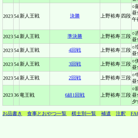
○
昼
新人王戦
決勝
上野裕寿
四段
2023
54
午
○
新人王戦
準決勝
上野裕寿
三段
2023
54
昼
○
新人王戦
4回戦
上野裕寿
三段
2023
54
昼
○
新人王戦
3回戦
上野裕寿
三段
2023
54
昼
○
新人王戦
2回戦
上野裕寿
三段
2023
54
昼
○
2023
36
竜王戦
6組1回戦
上野裕寿
三段
昼
夕
お品書き
食事とおやつ一覧
棋士別一覧
補遺
注釈
FA