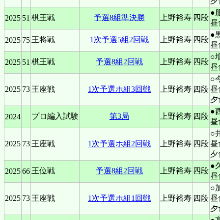
夕
●
棋王戦
予選8組準決勝
上野裕寿
四段
2025
51
昼
●
王将戦
1次予選5組2回戦
上野裕寿
四段
2025
75
昼
○
棋王戦
予選8組2回戦
上野裕寿
四段
2025
51
昼
○
2025
73
王座戦
1次予選ホ組3回戦
上野裕寿
四段
昼
夕
●
プロ編入試験
第3局
上野裕寿
四段
2024
昼
○
2025
73
王座戦
1次予選ホ組2回戦
上野裕寿
四段
昼
夕
●
王位戦
予選8組2回戦
上野裕寿
四段
2025
66
昼
○
2025
73
王座戦
1次予選ホ組1回戦
上野裕寿
四段
昼
夕