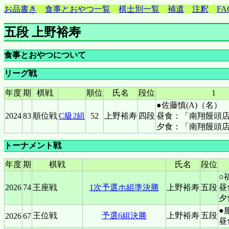
お品書き
食事とおやつ一覧
棋士別一覧
補遺
注釈
FA
五段 上野裕寿
食事とおやつについて
リーグ戦
年度
期
棋戦
順位
氏名
段位
1
●佐藤慎(A)（名）
2024
83
順位戦
C級2組
52
上野裕寿
四段
昼食：「南翔饅頭
夕食：「南翔饅頭
トーナメント戦
年度
期
棋戦
氏名
段位
○
2026
74
王座戦
1次予選ホ組準決勝
上野裕寿
五段
昼
夕
●
王位戦
予選6組決勝
上野裕寿
五段
2026
67
昼