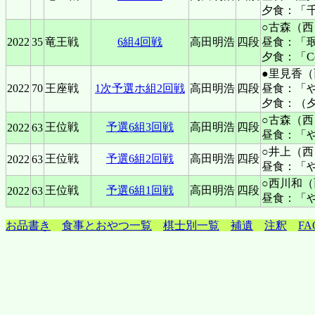
夕食：「
○古森（西
2022
35
竜王戦
6組4回戦
高田明浩
四段
昼食：「
夕食：「C
●里見香（
2022
70
王座戦
1次予選ホ組2回戦
高田明浩
四段
昼食：「
夕食：（
○古森（西
王位戦
予選6組3回戦
高田明浩
四段
2022
63
昼食：「
○井上（西
王位戦
予選6組2回戦
高田明浩
四段
2022
63
昼食：「
○西川和（
王位戦
予選6組1回戦
高田明浩
四段
2022
63
昼食：「
お品書き
食事とおやつ一覧
棋士別一覧
補遺
注釈
FA