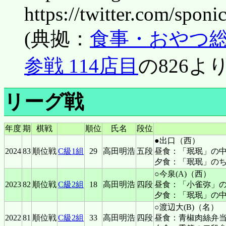
https://twitter.com/spo
(典拠：
食事・おやつ総
参戦 114店目
の826より
リーグ戦
年度
期
棋戦
順位
氏名
段位
●出口（西）
2024
83
順位戦
C級1組
29
高田明浩
五段
昼食：「珉珉」の
夕食：「珉珉」の
○今泉(A)（西）
2023
82
順位戦
C級2組
18
高田明浩
四段
昼食：「小雀弥」の
夕食：「珉珉」の中
○渡辺大(B)（名）
2022
81
順位戦
C級2組
33
高田明浩
四段
昼食：青椒肉絲弁