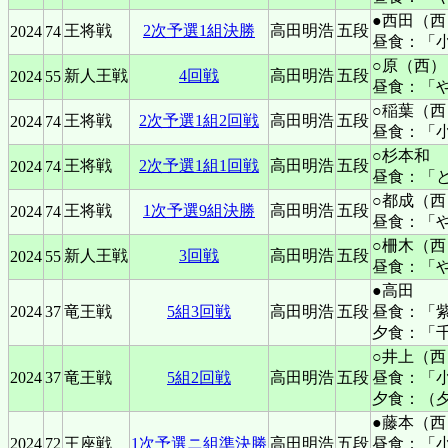
●西田（西
王将戦
2次予選1組決勝
高田明浩
五段
2024
74
昼食：「
○原（西）
新人王戦
4回戦
高田明浩
五段
2024
55
昼食：「
○稲葉（西
王将戦
2次予選1組2回戦
高田明浩
五段
2024
74
昼食：「
○杉本和
王将戦
2次予選1組1回戦
高田明浩
五段
2024
74
昼食：「
○都成（西
王将戦
1次予選9組決勝
高田明浩
五段
2024
74
昼食：「
○柵木（西
新人王戦
3回戦
高田明浩
五段
2024
55
昼食：「
●高田
2024
37
竜王戦
5組3回戦
高田明浩
五段
昼食：「
夕食：「
○井上（西
2024
37
竜王戦
5組2回戦
高田明浩
五段
昼食：「
夕食：（
●藤本（西
2024
72
王座戦
1次予選ニ組準決勝
高田明浩
五段
昼食：「