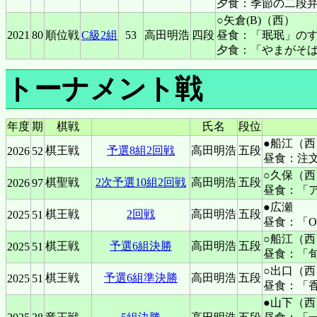
夕食：季節の二段
○矢倉(B)（西）
2021
80
順位戦
C級2組
53
高田明浩
四段
昼食：「珉珉」の
夕食：「やまがそ
トーナメント戦
年度
期
棋戦
氏名
段位
●船江（西
棋王戦
予選8組2回戦
高田明浩
五段
2026
52
昼食：注
○久保（西
棋聖戦
2次予選10組2回戦
高田明浩
五段
2026
97
昼食：「ア
●広瀬
棋王戦
2回戦
高田明浩
五段
2025
51
昼食：「O
○船江（西
棋王戦
予選6組決勝
高田明浩
五段
2025
51
昼食：「旬
○出口（西
棋王戦
予選6組準決勝
高田明浩
五段
2025
51
昼食：「
●山下（西