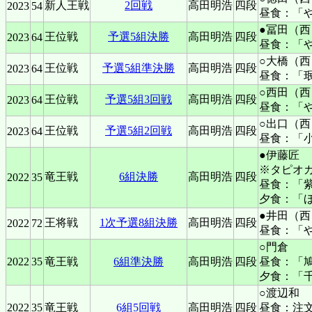
新人王戦
2回戦
高田明浩
四段
2023
54
昼食：「
●冨田（西
王位戦
予選5組決勝
高田明浩
四段
2023
64
昼食：「
○大橋（西
王位戦
予選5組準決勝
高田明浩
四段
2023
64
昼食：「
○西田（西
王位戦
予選5組3回戦
高田明浩
四段
2023
64
昼食：「
○出口（西
王位戦
予選5組2回戦
高田明浩
四段
2023
64
昼食：「
●伊藤匠
※タピオ
竜王戦
6組決勝
高田明浩
四段
2022
35
昼食：「
夕食：「
●井田（西
王将戦
1次予選8組決勝
高田明浩
四段
2022
72
昼食：「
○門倉
2022
35
竜王戦
6組準決勝
高田明浩
四段
昼食：「
夕食：「
○渡辺和
2022
35
竜王戦
6組5回戦
高田明浩
四段
昼食：注