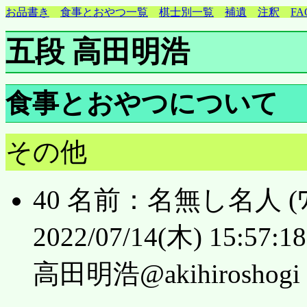
お品書き
食事とおやつ一覧
棋士別一覧
補遺
注釈
FA
五段 高田明浩
食事とおやつについて
その他
40 名前：名無し名人 (ﾜｯﾁ
2022/07/14(木) 15:57:18.
高田明浩@akihiroshogi