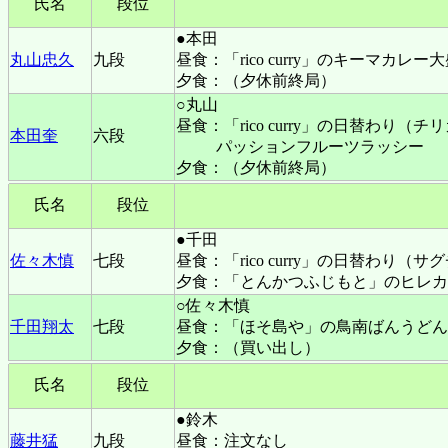
氏名
段位
●本田
丸山忠久
九段
昼食：「rico curry」のキーマカ
夕食：（夕休前終局）
○丸山
昼食：「rico curry」の日替わり
本田奎
六段
パッションフルーツラッシー
夕食：（夕休前終局）
氏名
段位
●千田
佐々木慎
七段
昼食：「rico curry」の日替わり
夕食：「とんかつふじもと」のヒレカ
○佐々木慎
千田翔太
七段
昼食：「ほそ島や」の鳥南ばんうどん
夕食：（買い出し）
氏名
段位
●鈴木
藤井猛
九段
昼食：注文なし