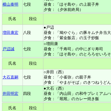
横山泰明
七段
昼食：「ほそ島や」の上親子丼
夕食：（夕休前終局）
氏名
段位
●戸辺
増田康宏
八段
昼食：「鳩やぐら」の豚キムチ弁当大
夕食：「紫金飯店」の玉子炒飯
○増田康
戸辺誠
七段
昼食：「千寿司」の中にぎり寿司
夕食：「ほそ島や」のとろろせいろそ
氏名
段位
○井田（西）
大石直嗣
七段
昼食：
「小雀弥」の親子丼
夕食：「やまがそば」のきつねうどん
●大石（西）
井田明宏
四段
昼食：「内山田」
の和牛プレミアムハ
夕食：「珉珉」のカレー焼き飯
氏名
段位