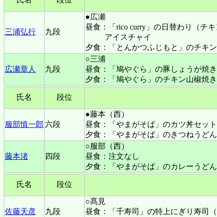
●広瀬
昼食：「rico curry」の日替わ
三浦弘行
九段
アイスチャイ
夕食：「とんかつふじもと」のチキン
○三浦
広瀬章人
九段
昼食：「鳩やぐら」の豚しょうが焼き
夕食：「鳩やぐら」のチキン山椒焼き
氏名
段位
●藤本（西）
服部慎一郎
六段
昼食：「やまがそば」のカツ丼セット
夕食：「やまがそば」のきつねうどん
○服部（西）
藤本渚
四段
昼食：注文なし
夕食：「やまがそば」のカレーうどん
氏名
段位
○髙見
佐藤天彦
九段
昼食：「千寿司」の特上にぎり寿司（