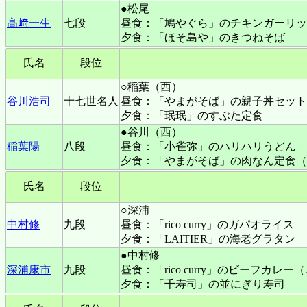
●松尾
髙﨑一生
七段
昼食：「鳩やぐら」のチキンガーリッ
夕食：「ほそ島や」のきつねそば
氏名
段位
○稲葉（西）
谷川浩司
十七世名人
昼食：「やまがそば」の親子丼セット
夕食：「珉珉」のすぶた定食
●谷川（西）
稲葉陽
八段
昼食：「小雀弥」のハリハリうどん
夕食：「やまがそば」の肉なん定食（
氏名
段位
○深浦
中村修
九段
昼食：「rico curry」のガパオライス
夕食：「LAITIER」の海老グラタン
●中村修
深浦康市
九段
昼食：「rico curry」のビーフカレ
夕食：「千寿司」の並にぎり寿司