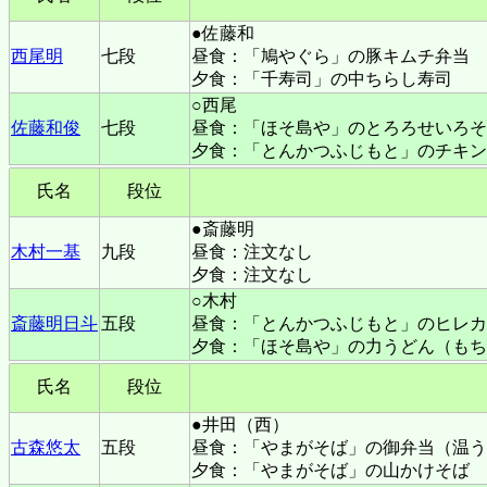
●佐藤和
西尾明
七段
昼食：「鳩やぐら」の豚キムチ弁当
夕食：「千寿司」の中ちらし寿司
○西尾
佐藤和俊
七段
昼食：「ほそ島や」のとろろせいろそ
夕食：「とんかつふじもと」のチキン
氏名
段位
●斎藤明
木村一基
九段
昼食：注文なし
夕食：注文なし
○木村
斎藤明日斗
五段
昼食：「とんかつふじもと」のヒレカ
夕食：「ほそ島や」の力うどん（もち
氏名
段位
●井田（西）
古森悠太
五段
昼食：
「やまがそば」の御弁当（温う
夕食：「やまがそば」の山かけそば