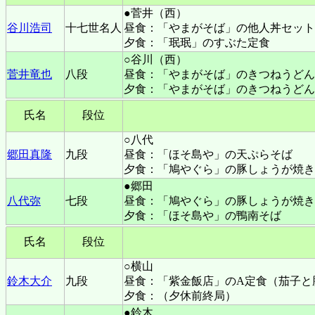
●菅井（西）
谷川浩司
十七世名人
昼食：「やまがそば」の他人丼セット
夕食：「珉珉」のすぶた定食
○谷川（西）
菅井竜也
八段
昼食：「やまがそば」のきつねうどん
夕食：「やまがそば」のきつねうどん
氏名
段位
○八代
郷田真隆
九段
昼食：「ほそ島や」の天ぷらそば
夕食：「鳩やぐら」の豚しょうが焼き
●郷田
八代弥
七段
昼食：「鳩やぐら」の豚しょうが焼き
夕食：「ほそ島や」の鴨南そば
氏名
段位
○横山
鈴木大介
九段
昼食：「紫金飯店」のA定食（茄子と
夕食：（夕休前終局）
●鈴木