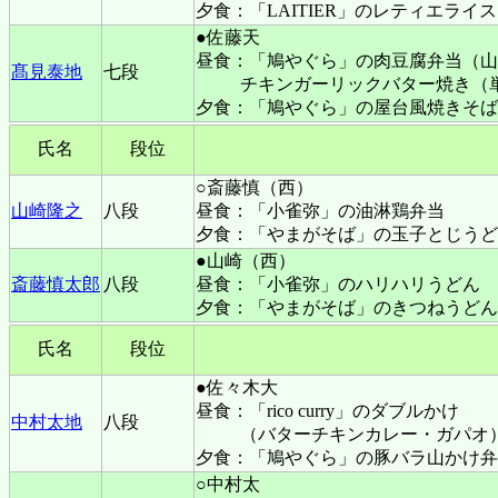
夕食：「LAITIER」のレティエライ
●佐藤天
昼食：「鳩やぐら」の肉豆腐弁当（山
髙見泰地
七段
チキンガーリックバター焼き（
夕食：「鳩やぐら」の屋台風焼きそば
氏名
段位
○斎藤慎（西）
山崎隆之
八段
昼食：「小雀弥」の油淋鶏弁当
夕食：「やまがそば」の玉子とじうど
●山崎（西）
斎藤慎太郎
八段
昼食：「小雀弥」のハリハリうどん
夕食：「やまがそば」のきつねうどん
氏名
段位
●佐々木大
昼食：「rico curry」のダブルかけ
中村太地
八段
（バターチキンカレー・ガパオ
夕食：「鳩やぐら」の豚バラ山かけ弁
○中村太