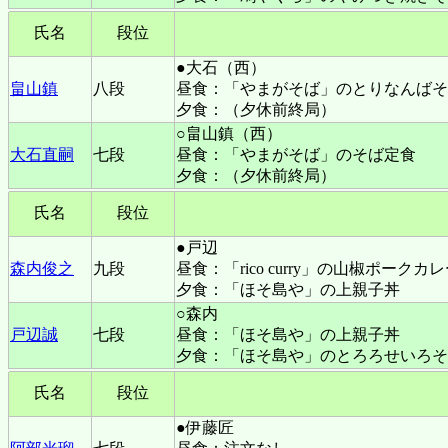
氏名
段位
●大石（西）
畠山鎮
八段
昼食：「やまがそば」のとりなんばそ
夕食：（夕休前終局）
○畠山鎮（西）
大石直嗣
七段
昼食：「やまがそば」のそば定食
夕食：（夕休前終局）
氏名
段位
●戸辺
森内俊之
九段
昼食：「rico curry」の山椒ポークカ
夕食：「ほそ島や」の上親子丼
○森内
戸辺誠
七段
昼食：「ほそ島や」の上親子丼
夕食：「ほそ島や」のとろろせいろそ
氏名
段位
●伊藤匠