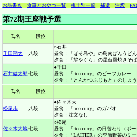
お品書き
食事とおやつ一覧
棋士別一覧
補遺
注釈
FA
第72期王座戦予選
氏名
段位
○石井
千田翔太
八段
昼食：「ほそ島や」の鳥南ばんうどん
夕食：「鳩やぐら」の屋台風焼きそば
●千田
石井健太郎
七段
昼食：「rico curry」のビーフカレー
夕食：「とんかつふじもと」のしょう
氏名
段位
●佐々木大
松尾歩
八段
昼食：「rico curry」のガパオ
夕食：注文なし
○松尾
佐々木大地
七段
昼食：「rico curry」の日替わり（
夕食：「LAITIER」の季節野菜のミ