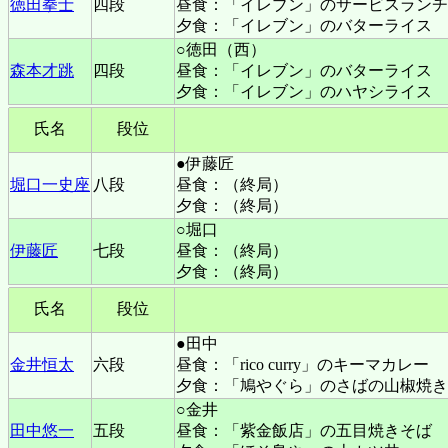
徳田拳士
四段
昼食：「イレブン」のサービスランチ
夕食：「イレブン」のバターライス
○徳田（西）
森本才跳
四段
昼食：「イレブン」のバターライス
夕食：「イレブン」のハヤシライス
氏名
段位
●伊藤匠
堀口一史座
八段
昼食：（終局）
夕食：（終局）
○堀口
伊藤匠
七段
昼食：（終局）
夕食：（終局）
氏名
段位
●田中
金井恒太
六段
昼食：「rico curry」のキーマカレー
夕食：「鳩やぐら」のさばの山椒焼き
○金井
田中悠一
五段
昼食：「紫金飯店」の五目焼きそば