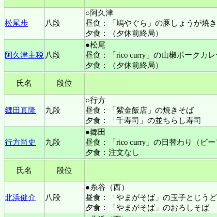
○阿久津
松尾歩
八段
昼食：「鳩やぐら」の豚しょうが焼き
夕食：（夕休前終局）
●松尾
阿久津主税
八段
昼食：「rico curry」の山椒ポー
夕食：（夕休前終局）
氏名
段位
○行方
郷田真隆
九段
昼食：「紫金飯店」の焼きそば
夕食：「千寿司」の並ちらし寿司
●郷田
行方尚史
九段
昼食：「rico curry」の日替わり
夕食：注文なし
氏名
段位
●糸谷（西）
北浜健介
八段
昼食：
「やまがそば」の玉子とじうど
夕食：「やまがそば」のおろしそば