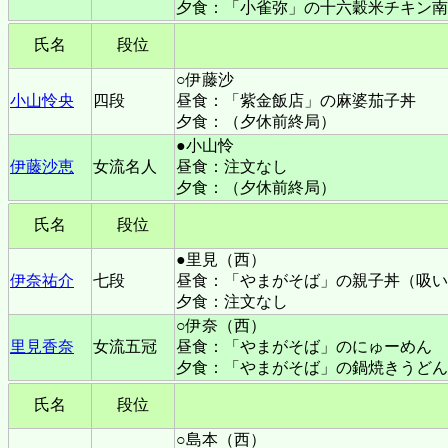
夕食：「小雀弥」の十六穀米チキン南
氏名
段位
○伊藤沙
小山怜央
四段
昼食：「紫金飯店」の麻婆茄子丼
夕食：（夕休前終局）
●小山怜
伊藤沙恵
女流名人
昼食：注文なし
夕食：（夕休前終局）
氏名
段位
●里見（西）
伊奈祐介
七段
昼食：「やまがそば」の親子丼（吸い
夕食：注文なし
○伊奈（西）
里見香奈
女流五冠
昼食：「やまがそば」のにゅーめん
夕食：「やまがそば」の鍋焼きうどん
氏名
段位
○島本（西）