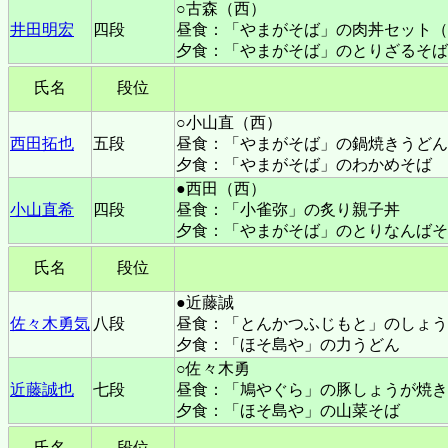
○古森（西）
井田明宏
四段
昼食：
「やまがそば」の肉丼セット（
夕食：「やまがそば」のとりざるそば
氏名
段位
○小山直（西）
西田拓也
五段
昼食：
「やまがそば」の鍋焼きうどん
夕食：「やまがそば」のわかめそば
●西田（西）
小山直希
四段
昼食：「小雀弥」
の炙り親子丼
夕食：「やまがそば」のとりなんばそ
氏名
段位
●近藤誠
佐々木勇気
八段
昼食：「とんかつふじもと」のしょう
夕食：「ほそ島や」の力うどん
○佐々木勇
近藤誠也
七段
昼食：「鳩やぐら」の豚しょうが焼き
夕食：「ほそ島や」の山菜そば
氏名
段位