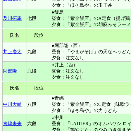
夕食：「ほそ島や」の玉子丼
●飯島
及川拓馬
七段
昼食：「紫金飯店」のA定食（揚げ鶏
夕食：「紫金飯店」の胡麻みそラーメ
氏名
段位
●阿部隆（西）
井上慶太
九段
昼食：「やまがそば」の天なべうどん
夕食：注文なし
○井上（西）
阿部隆
九段
昼食：注文なし
夕食：注文なし
氏名
段位
●青嶋
中川大輔
八段
昼食：「紫金飯店」のC定食（味噌ラ
夕食：「ほそ島や」の力うどん
○中川
青嶋未来
六段
昼食：「LAITIER」のオムハヤシ 
夕食：「鳩やぐら」のやみつき焼きそ