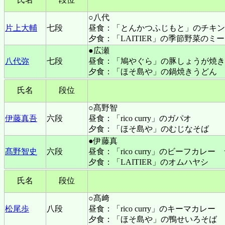
○八代
片上大輔
七段
昼食：「とんかつふじもと」のチキン
夕食：「LAITIER」の季節野菜のミ
●広瀬
八代弥
七段
昼食：「鳩やぐら」の豚しょうが焼き
夕食：「ほそ島や」の鍋焼きうどん
氏名
段位
○髙野智
伊藤真吾
六段
昼食：「rico curry」のガパオ
夕食：「ほそ島や」のむじなそば
●伊藤真
髙野智史
六段
昼食：「rico curry」のビーフカレー
夕食：「LAITIER」のオムハヤシ
氏名
段位
○髙﨑
松尾歩
八段
昼食：「rico curry」のキーマカレー
夕食：「ほそ島や」の鴨せいろそば