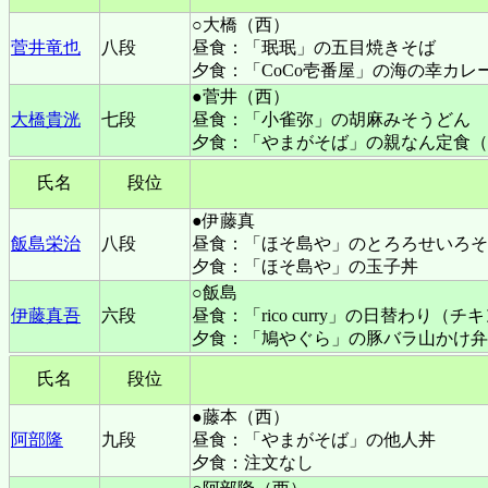
○大橋（西）
菅井竜也
八段
昼食：
「珉珉」の五目焼きそば
夕食：「CoCo壱番屋」の海の幸カレ
●菅井（西）
大橋貴洸
七段
昼食：
「小雀弥」の胡麻みそうどん
夕食：「やまがそば」の親なん定食（
氏名
段位
●伊藤真
飯島栄治
八段
昼食：「ほそ島や」のとろろせいろそ
夕食：「ほそ島や」の玉子丼
○飯島
伊藤真吾
六段
昼食：「rico curry」の日替わり
夕食：「鳩やぐら」の豚バラ山かけ弁
氏名
段位
●藤本（西）
阿部隆
九段
昼食：「やまがそば」の他人丼
夕食：注文なし