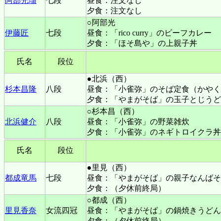
阿部光瑠
七段
昼食：注文なし
夕食：注文なし
○阿部光
伊藤匠
七段
昼食：「rico curry」のビーフカレー
夕食：「ほそ島や」の上親子丼
氏名
段位
●北浜（西）
杉本昌隆
八段
昼食：「小雀弥」
のそば定食（かやく
夕食：「やまがそば」の玉子とじうど
○杉本昌（西）
北浜健介
八段
昼食：
「小雀弥」の野菜雑炊
夕食：「小雀弥」のネギトロイクラ丼
氏名
段位
●里見（西）
都成竜馬
七段
昼食：「やまがそば」の親子なんばそ
夕食：（夕休前終局）
○都成（西）
里見香奈
女流四冠
昼食：「やまがそば」の鍋焼きうどん
夕食：（夕休前終局）