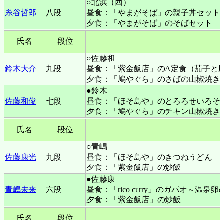
○北浜（西）
糸谷哲郎
八段
昼食：「やまがそば」
の親子丼セット
夕食：「やまがそば」のそばセット
氏名
段位
○佐藤和
鈴木大介
九段
昼食：「紫金飯店」のA定食（茄子と
夕食：「鳩やぐら」のさばの山椒焼き
●鈴木
佐藤和俊
七段
昼食：「ほそ島や」のとろろせいろそ
夕食：「鳩やぐら」のチキン山椒焼き
氏名
段位
○青嶋
佐藤康光
九段
昼食：「ほそ島や」のきつねうどん
夕食：「紫金飯店」の炒飯
●佐藤康
青嶋未来
六段
昼食：「rico curry」のガパオ～温泉
夕食：「紫金飯店」の炒飯
氏名
段位