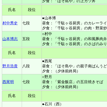
夕食：「ほそ島や」の上カツ丼
氏名
段位
●山本博
村中秀史
七段
昼食：「千駄ヶ谷厨房」のカレーライ
夕食：「千駄ヶ谷厨房」の肉・野菜炒
○村中
山本博志
五段
昼食：「千駄ヶ谷厨房」の和風豚肉弁
夕食：「千駄ヶ谷厨房」のさばのみり
氏名
段位
●西尾
野月浩貴
八段
昼食：「ほそ島や」の親子南ばんうど
夕食：（夕休前終局）
○野月
西尾明
七段
昼食：「紫金飯店」の五目焼きそば
夕食：（夕休前終局）
氏名
段位
●石川（西）