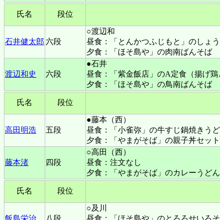
氏名
段位
○渡辺和
石井健太郎
六段
昼食：「とんかつふじもと」のしょう
夕食：「ほそ島や」の肉南ばんそば
●石井
渡辺和史
六段
昼食：「紫金飯店」のA定食（揚げ鶏
夕食：「ほそ島や」の鳥南ばんそば
氏名
段位
●藤本（西）
高田明浩
五段
昼食：「小雀弥」の牛すじ鍋焼きうど
夕食：「やまがそば」の親子丼セット
○高田（西）
藤本渚
四段
昼食：注文なし
夕食：「やまがそば」のカレーうどん
氏名
段位
○及川
飯島栄治
八段
昼食：「ほそ島や」のとろろせいろそ