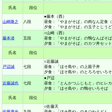
氏名
段位
●藤本（西）
山崎隆之
八段
昼食：「やまがそば」の肉なん定食（
夕食：「やまがそば」の玉子とじうど
○山崎（西）
藤本渚
五段
昼食：「やまがそば」の鴨なんばそば
夕食：「やまがそば」のカツ丼セット
氏名
段位
○近藤誠
戸辺誠
七段
昼食：「ほそ島や」の上親子丼
夕食：「ほそ島や」のとろろせいろそ
●戸辺
近藤誠也
七段
昼食：「とんかつふじもと」のヒレカ
夕食：「ほそ島や」の鴨せいろそば
氏名
段位
○佐藤天
佐藤康光
九段
昼食：「ほそ島や」のきつねうどん