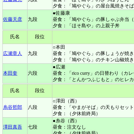
夕食：「鳩やぐら」の屋台風焼きそば
●佐藤康
佐藤天彦
九段
昼食：「鳩やぐら」の豚しゃぶ弁当（
夕食：「ほそ島や」の上親子丼
氏名
段位
○本田
広瀬章人
九段
昼食：「鳩やぐら」の豚しょうが焼き
夕食：「鳩やぐら」のチキン山椒焼き
●広瀬
本田奎
六段
昼食：「rico curry」の日替わり
夕食：「とんかつふじもと」のヒレカ
氏名
段位
○澤田（西）
糸谷哲郎
八段
昼食：「やまがそば」の天もりセット
夕食：（夕休前終局）
●糸谷（西）
澤田真吾
七段
昼食：注文なし
夕食：（夕休前終局）