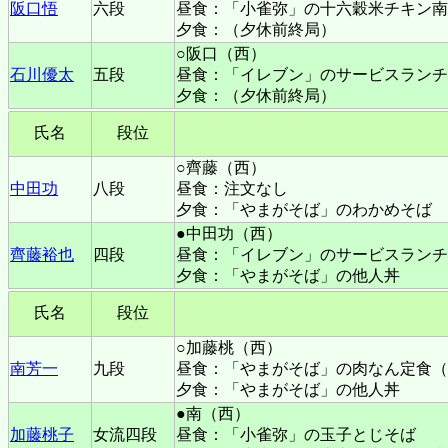
阪口悟
六段
昼食：「小雀弥」の十六穀米チキン南
夕食：（夕休前終局）
○阪口（西）
石川優太
五段
昼食：「イレブン」のサービスランチ
夕食：（夕休前終局）
氏名
段位
○齊藤（西）
中田功
八段
昼食：注文なし
夕食：「やまがそば」のわかめそば
●中田功（西）
齊藤裕也
四段
昼食：「イレブン」のサービスランチ
夕食：「やまがそば」の他人丼
氏名
段位
○加藤桃（西）
南芳一
九段
昼食：「やまがそば」の肉なん定食（
夕食：「やまがそば」の他人丼
●南（西）
加藤桃子
女流四段
昼食：「小雀弥」の玉子とじそば