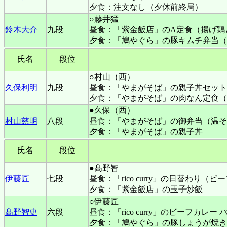
夕食：注文なし（夕休前終局）
○藤井猛
鈴木大介
九段
昼食：「紫金飯店」のA定食（揚げ鶏
夕食：「鳩やぐら」の豚キムチ弁当（
氏名
段位
○村山（西）
久保利明
九段
昼食：「やまがそば」の親子丼セット
夕食：「やまがそば」の肉なん定食（
●久保（西）
村山慈明
八段
昼食：「やまがそば」の御弁当（温そ
夕食：「やまがそば」の親子丼
氏名
段位
●髙野智
伊藤匠
七段
昼食：「rico curry」の日替わり
夕食：「紫金飯店」の玉子炒飯
○伊藤匠
髙野智史
六段
昼食：「rico curry」のビーフカレ
夕食：「鳩やぐら」の豚しょうが焼き