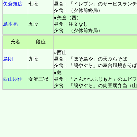
矢倉規広
七段
昼食：「イレブン」のサービスランチ
夕食：（夕休前終局）
●矢倉（西）
島本亮
五段
昼食：注文なし
夕食：（夕休前終局）
氏名
段位
○西山
島朗
九段
昼食：「ほそ島や」の天ぷらそば
夕食：「鳩やぐら」の屋台風焼きそば
●島
西山朋佳
女流三冠
昼食：「とんかつふじもと」のエビフ
夕食：「鳩やぐら」の肉豆腐弁当（山