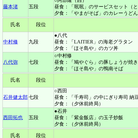
○阿部隆（西）
藤本渚
五段
昼食：「珉珉」のサービスセット（と
夕食：「やまがそば」のカレーうどん
氏名
段位
●八代
中村修
九段
昼食：「LAITIER」の海老グラタン
夕食：「ほそ島や」のカツ丼
○中村修
八代弥
七段
昼食：「鳩やぐら」の豚しょうが焼き
夕食：「ほそ島や」の鴨南そば
氏名
段位
○西田
石井健太郎
七段
昼食：「千寿司」の中にぎり寿司 納
夕食：（夕休前終局）
●石井
西田拓也
五段
昼食：「紫金飯店」の玉子炒飯
夕食：（夕休前終局）
氏名
段位