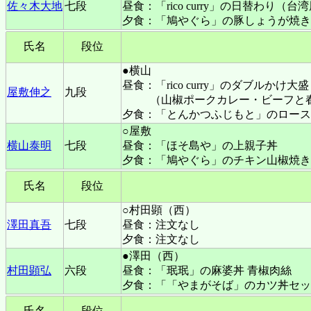
佐々木大地
七段
昼食：「rico curry」の日替わり
夕食：「鳩やぐら」の豚しょうが焼き
氏名
段位
●横山
昼食：「rico curry」のダブルかけ大盛
屋敷伸之
九段
（山椒ポークカレー・ビーフと
夕食：「とんかつふじもと」のロース
○屋敷
横山泰明
七段
昼食：「ほそ島や」の上親子丼
夕食：「鳩やぐら」のチキン山椒焼き
氏名
段位
○村田顕（西）
澤田真吾
七段
昼食：注文なし
夕食：注文なし
●澤田（西）
村田顕弘
六段
昼食：「珉珉」の麻婆丼 青椒肉絲
夕食：「「やまがそば」のカツ丼セッ
氏名
段位