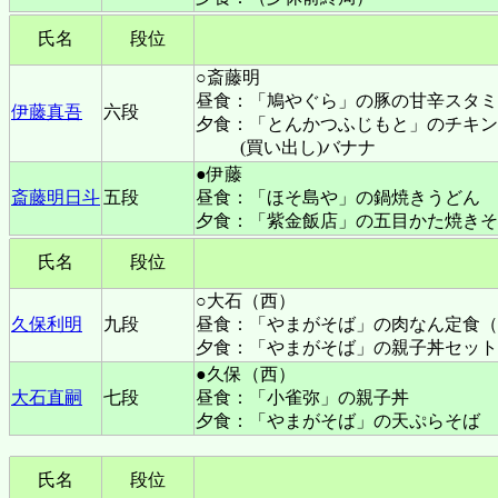
氏名
段位
○斎藤明
昼食：「鳩やぐら」の豚の甘辛スタミ
伊藤真吾
六段
夕食：「とんかつふじもと」のチキン
(買い出し)バナナ
●伊藤
斎藤明日斗
五段
昼食：「ほそ島や」の鍋焼きうどん
夕食：「紫金飯店」の五目かた焼きそ
氏名
段位
○大石（西）
久保利明
九段
昼食：「やまがそば」の肉なん定食（
夕食：「やまがそば」の親子丼セット
●久保（西）
大石直嗣
七段
昼食：「小雀弥」の親子丼
夕食：「やまがそば」の天ぷらそば
氏名
段位