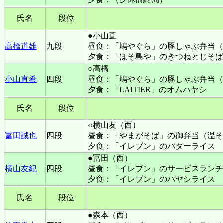
氏名
段位
●小山直
高橋道雄
九段
昼食：「鳩やぐら」の豚しゃぶ弁当（
夕食：「ほそ島や」のきつねとじそば
○高橋
小山直希
四段
昼食：「鳩やぐら」の豚しゃぶ弁当（
夕食：「LAITIER」のオムハヤシ
氏名
段位
○横山友（西）
冨田誠也
四段
昼食：「やまがそば」の御弁当（温そ
夕食：「イレブン」のバターライス
●冨田（西）
横山友紀
四段
昼食：「イレブン」のサービスランチ
夕食：「イレブン」のハヤシライス
氏名
段位
●森本（西）