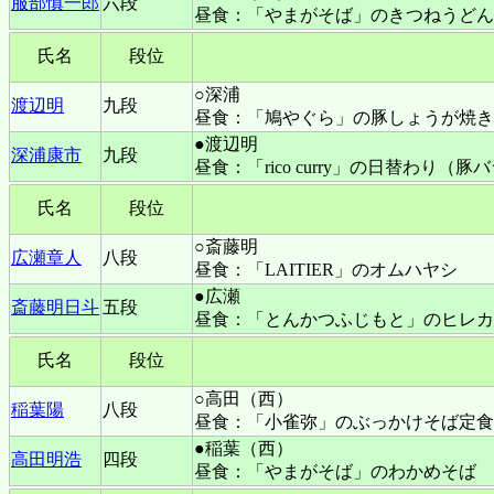
服部慎一郎
六段
昼食：「やまがそば」のきつねうどん
氏名
段位
○深浦
渡辺明
九段
昼食：「鳩やぐら」の豚しょうが焼き
●渡辺明
深浦康市
九段
昼食：「rico curry」の日替わ
氏名
段位
○斎藤明
広瀬章人
八段
昼食：「LAITIER」のオムハヤシ
●広瀬
斎藤明日斗
五段
昼食：「とんかつふじもと」のヒレカ
氏名
段位
○高田（西）
稲葉陽
八段
昼食：「小雀弥」のぶっかけそば定食
●稲葉（西）
高田明浩
四段
昼食：「やまがそば」のわかめそば