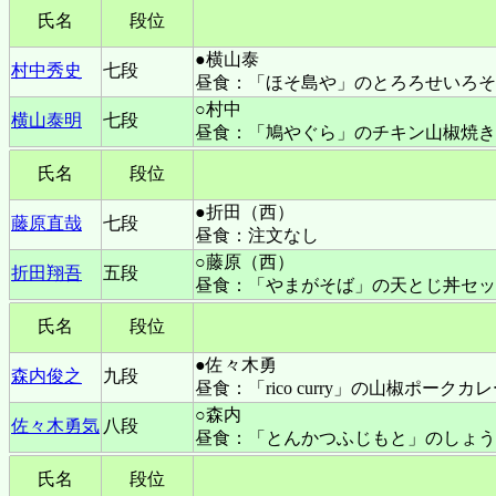
氏名
段位
●横山泰
村中秀史
七段
昼食：「ほそ島や」のとろろせいろそ
○村中
横山泰明
七段
昼食：「鳩やぐら」のチキン山椒焼き
氏名
段位
●折田（西）
藤原直哉
七段
昼食：注文なし
○藤原（西）
折田翔吾
五段
昼食：「やまがそば」の天とじ丼セッ
氏名
段位
●佐々木勇
森内俊之
九段
昼食：「rico curry」の山椒ポークカ
○森内
佐々木勇気
八段
昼食：「とんかつふじもと」のしょう
氏名
段位