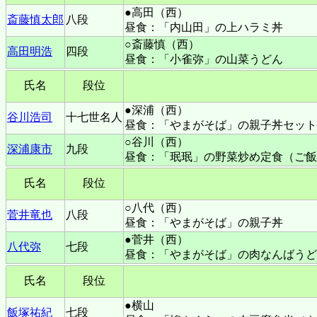
●高田（西）
斎藤慎太郎
八段
昼食：「内山田」の上ハラミ丼
○斎藤慎（西）
高田明浩
四段
昼食：「小雀弥」の山菜うどん
氏名
段位
●深浦（西）
谷川浩司
十七世名人
昼食：「やまがそば」の親子丼セット
○谷川（西）
深浦康市
九段
昼食：「珉珉」の野菜炒め定食（ご飯
氏名
段位
○八代（西）
菅井竜也
八段
昼食：「やまがそば」の親子丼
●菅井（西）
八代弥
七段
昼食：「やまがそば」の肉なんばうど
氏名
段位
●横山
飯塚祐紀
七段