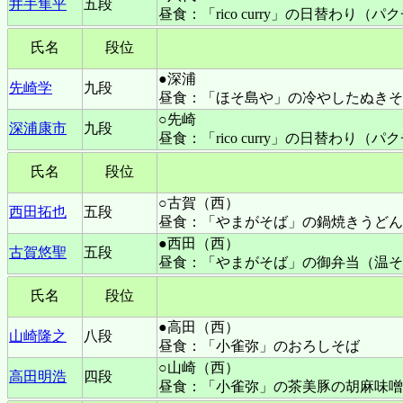
井手隼平
五段
昼食：「rico curry」の日替わ
氏名
段位
●深浦
先崎学
九段
昼食：「ほそ島や」の冷やしたぬきそ
○先崎
深浦康市
九段
昼食：「rico curry」の日替わ
氏名
段位
○古賀（西）
西田拓也
五段
昼食：「やまがそば」の鍋焼きうどん
●西田（西）
古賀悠聖
五段
昼食：「やまがそば」の御弁当（温そ
氏名
段位
●高田（西）
山崎隆之
八段
昼食：「小雀弥」のおろしそば
○山崎（西）
高田明浩
四段
昼食：「小雀弥」の茶美豚の胡麻味噌