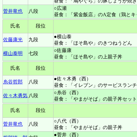
昼食：「鳩やぐら」の豚しょうが焼き
○広瀬
菅井竜也
八段
昼食：「紫金飯店」のA定食（鶏とキ
氏名
段位
●横山泰
佐藤康光
九段
昼食：「ほそ島や」のきつねうどん
○佐藤康
横山泰明
七段
昼食：「ほそ島や」の上親子丼
氏名
段位
●佐々木勇（西）
糸谷哲郎
八段
昼食：「イレブン」のサービスランチ
○糸谷（西）
佐々木勇気
八段
昼食：「やまがそば」の親子丼セット
氏名
段位
○八代（西）
菅井竜也
八段
昼食：「やまがそば」の親子丼
●菅井（西）