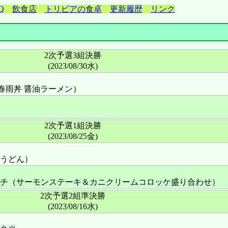
Q
飲食店
トリビアの食卓
更新履歴
リンク
2次予選3組決勝
(2023/08/30水)
春雨丼 醤油ラーメン）
2次予選1組決勝
(2023/08/25金)
うどん）
チ（サーモンステーキ＆カニクリームコロッケ盛り合わせ）
2次予選2組準決勝
(2023/08/16水)