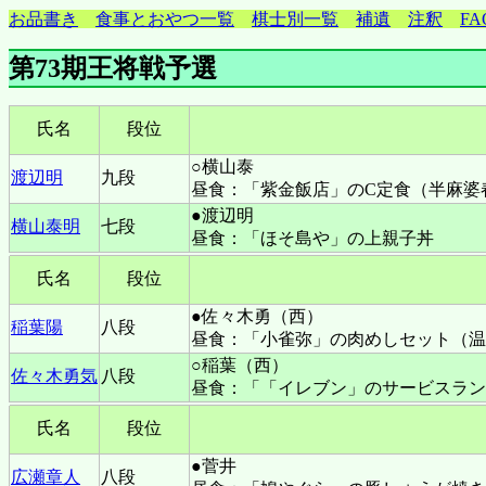
お品書き
食事とおやつ一覧
棋士別一覧
補遺
注釈
FA
第73期王将戦予選
氏名
段位
○横山泰
渡辺明
九段
昼食：「紫金飯店」のC定食（半麻婆
●渡辺明
横山泰明
七段
昼食：「ほそ島や」の上親子丼
氏名
段位
●佐々木勇（西）
稲葉陽
八段
昼食：「小雀弥」の肉めしセット（温
○稲葉（西）
佐々木勇気
八段
昼食：「「イレブン」のサービスラン
氏名
段位
●菅井
広瀬章人
八段