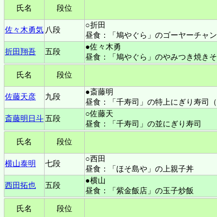
氏名
段位
○折田
佐々木勇気
八段
昼食：「鳩やぐら」のゴーヤーチャン
●佐々木勇
折田翔吾
五段
昼食：「鳩やぐら」のやみつき焼きそ
氏名
段位
●斎藤明
佐藤天彦
九段
昼食：「千寿司」の特上にぎり寿司（
○佐藤天
斎藤明日斗
五段
昼食：「千寿司」の並にぎり寿司
氏名
段位
○西田
横山泰明
七段
昼食：「ほそ島や」の上親子丼
●横山
西田拓也
五段
昼食：「紫金飯店」の玉子炒飯
氏名
段位