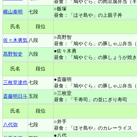
昼食：「鳩やぐら」の肉豆腐弁当（キ
○飯塚
横山泰明
七段
昼食：「ほそ島や」の上親子丼
氏名
段位
○髙野智
佐々木勇気
八段
昼食：「鳩やぐら」の豚しゃぶ弁当（
●佐々木勇
髙野智史
六段
昼食：「鳩やぐら」の豚しょうが焼き
氏名
段位
●斎藤明
三枚堂達也
七段
昼食：「鳩やぐら」の豚しゃぶ弁当（
○三枚堂
斎藤明日斗
五段
昼食：「千寿司」の並にぎり寿司
氏名
段位
○井手
八代弥
七段
昼食：「ほそ島や」のカレーライス
●八代