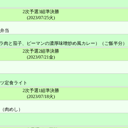
2次予選3組準決勝
(2023/07/25火)
弁当
り（豚バラ肉と茄子、ピーマンの濃厚味噌炒め風カレー）（ご飯半分）
2次予選2組準決勝
(2023/07/21金)
ツ定食ライト
2次予選1組準決勝
(2023/07/18火)
（肉めし）