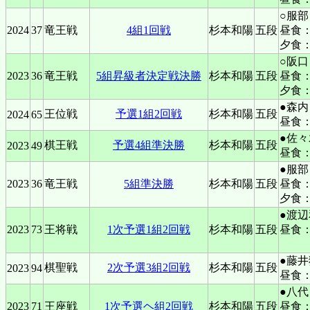
○服
2024
37
竜王戦
4組1回戦
杉本和陽
五段
昼食
夕食
○阪
2023
36
竜王戦
5組昇級者決定戦決勝
杉本和陽
五段
昼食
夕食
●森内
王位戦
予選1組2回戦
杉本和陽
五段
2024
65
昼食
●佐
棋王戦
予選4組準決勝
杉本和陽
五段
2023
49
昼食：「
●服部
2023
36
竜王戦
5組準決勝
杉本和陽
五段
昼食：
夕食
●渡辺
2023
73
王将戦
1次予選1組2回戦
杉本和陽
五段
昼食：
●藤井
棋聖戦
2次予選3組2回戦
杉本和陽
五段
2023
94
昼食
●八代
2023
71
王座戦
1次予選ヘ組2回戦
杉本和陽
五段
昼食：