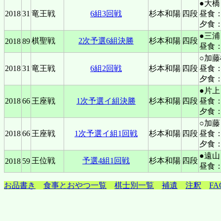
●大
2018
31
竜王戦
6組3回戦
杉本和陽
四段
昼食
夕食
●三浦
棋聖戦
2次予選6組決勝
杉本和陽
四段
2018
89
昼食
○加藤
2018
31
竜王戦
6組2回戦
杉本和陽
四段
昼食
夕食
●片上
2018
66
王座戦
1次予選イ組決勝
杉本和陽
四段
昼食
夕食
○加藤
2018
66
王座戦
1次予選イ組1回戦
杉本和陽
四段
昼食
夕食
●遠山
王位戦
予選4組1回戦
杉本和陽
四段
2018
59
昼食
お品書き
食事とおやつ一覧
棋士別一覧
補遺
注釈
FA