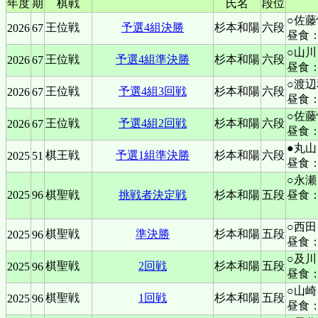
年度
期
棋戦
氏名
段位
○佐藤
王位戦
予選4組決勝
杉本和陽
六段
2026
67
昼食：
○山川
王位戦
予選4組準決勝
杉本和陽
六段
2026
67
昼食：
○渡辺
王位戦
予選4組3回戦
杉本和陽
六段
2026
67
昼食：
○佐藤
王位戦
予選4組2回戦
杉本和陽
六段
2026
67
昼食：
●丸山
棋王戦
予選1組準決勝
杉本和陽
六段
2025
51
昼食：
○永瀬
2025
96
棋聖戦
挑戦者決定戦
杉本和陽
五段
昼食
○西
棋聖戦
準決勝
杉本和陽
五段
2025
96
昼食：
○及川
棋聖戦
2回戦
杉本和陽
五段
2025
96
昼食
○山
棋聖戦
1回戦
杉本和陽
五段
2025
96
昼食