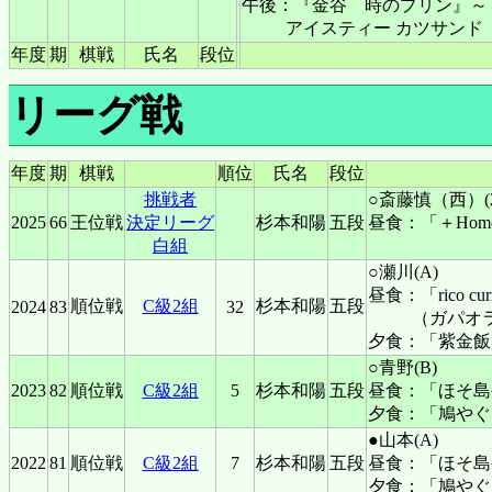
午後：『金谷 時のプリン』～
アイスティー カツサンド
年度
期
棋戦
氏名
段位
リーグ戦
年度
期
棋戦
順位
氏名
段位
挑戦者
○斎藤慎（西）(202
2025
66
王位戦
決定リーグ
杉本和陽
五段
昼食：「＋Ho
白組
○瀬川(A)
昼食：「rico c
順位戦
C級2組
杉本和陽
五段
2024
83
32
（ガパオ
夕食：「紫金飯
○青野(B)
2023
82
順位戦
C級2組
5
杉本和陽
五段
昼食：「ほそ島
夕食：「鳩やぐ
●山本(A)
2022
81
順位戦
C級2組
7
杉本和陽
五段
昼食：「ほそ島
夕食：「鳩やぐ