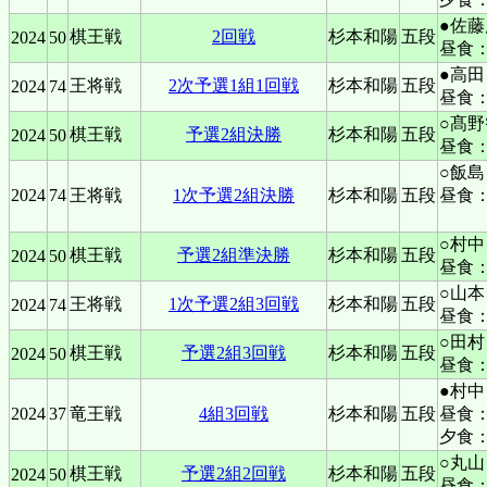
●佐藤
棋王戦
2回戦
杉本和陽
五段
2024
50
昼食
●高田
王将戦
2次予選1組1回戦
杉本和陽
五段
2024
74
昼食：
○髙野
棋王戦
予選2組決勝
杉本和陽
五段
2024
50
昼食
○飯島
2024
74
王将戦
1次予選2組決勝
杉本和陽
五段
昼食：
○村中
棋王戦
予選2組準決勝
杉本和陽
五段
2024
50
昼食：
○山本
王将戦
1次予選2組3回戦
杉本和陽
五段
2024
74
昼食：
○田村
棋王戦
予選2組3回戦
杉本和陽
五段
2024
50
昼食
●村中
2024
37
竜王戦
4組3回戦
杉本和陽
五段
昼食
夕食
○丸山
棋王戦
予選2組2回戦
杉本和陽
五段
2024
50
昼食