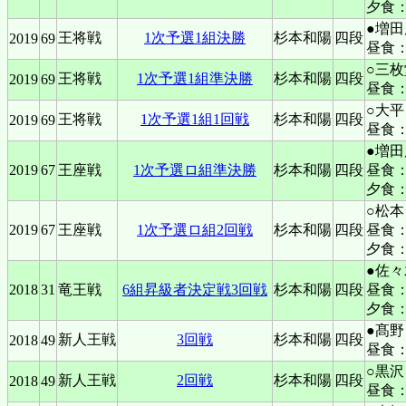
夕食
●増田
王将戦
1次予選1組決勝
杉本和陽
四段
2019
69
昼食
○三枚
王将戦
1次予選1組準決勝
杉本和陽
四段
2019
69
昼食：「
○大平
王将戦
1次予選1組1回戦
杉本和陽
四段
2019
69
昼食
●増田
2019
67
王座戦
1次予選ロ組準決勝
杉本和陽
四段
昼食
夕食
○松本
2019
67
王座戦
1次予選ロ組2回戦
杉本和陽
四段
昼食
夕食
●佐
2018
31
竜王戦
6組昇級者決定戦3回戦
杉本和陽
四段
昼食
夕食
●髙野
新人王戦
3回戦
杉本和陽
四段
2018
49
昼食
○黒沢
新人王戦
2回戦
杉本和陽
四段
2018
49
昼食