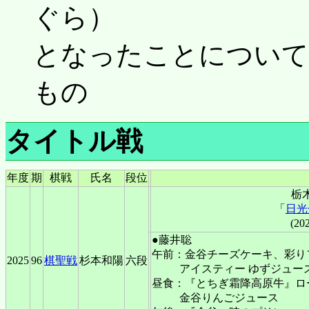
ぐら）
となったことについて
もの
タイトル戦
年度
期
棋戦
氏名
段位
栃
「
日光
(20
●藤井聡
午前：金谷チーズケーキ、彩り
2025
96
棋聖戦
杉本和陽
六段
アイスティー ゆずジュー
昼食：『とちぎ霜降高原牛』ロ
金谷りんごジュース