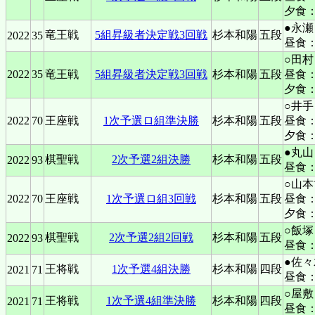
夕食
●永瀬
竜王戦
5組昇級者決定戦3回戦
杉本和陽
五段
2022
35
昼食
○田村
2022
35
竜王戦
5組昇級者決定戦3回戦
杉本和陽
五段
昼食
夕食
○井手
2022
70
王座戦
1次予選ロ組準決勝
杉本和陽
五段
昼食
夕食：
●丸山
棋聖戦
2次予選2組決勝
杉本和陽
五段
2022
93
昼食
○山本
2022
70
王座戦
1次予選ロ組3回戦
杉本和陽
五段
昼食
夕食
○飯塚
棋聖戦
2次予選2組2回戦
杉本和陽
五段
2022
93
昼食
●佐
王将戦
1次予選4組決勝
杉本和陽
四段
2021
71
昼食
○屋敷
王将戦
1次予選4組準決勝
杉本和陽
四段
2021
71
昼食