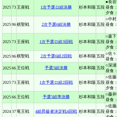
●長谷
2025
73
王座戦
1次予選ロ組決勝
杉本和陽
五段
昼食：
夕食
○中村
2025
96
棋聖戦
2次予選6組決勝
杉本和陽
五段
昼食：
○森下
2025
73
王座戦
1次予選ロ組3回戦
杉本和陽
五段
昼食：
夕食
○佐
棋聖戦
2次予選6組2回戦
杉本和陽
五段
2025
96
昼食
○深浦
王位戦
予選5組決勝
杉本和陽
五段
2025
66
昼食
○佐藤
2025
73
王座戦
1次予選ロ組2回戦
杉本和陽
五段
昼食：
夕食
○藤井
王位戦
予選5組準決勝
杉本和陽
五段
2025
66
昼食
○佐藤
2024
37
竜王戦
4組昇級者決定戦4回戦
杉本和陽
五段
昼食：
夕食