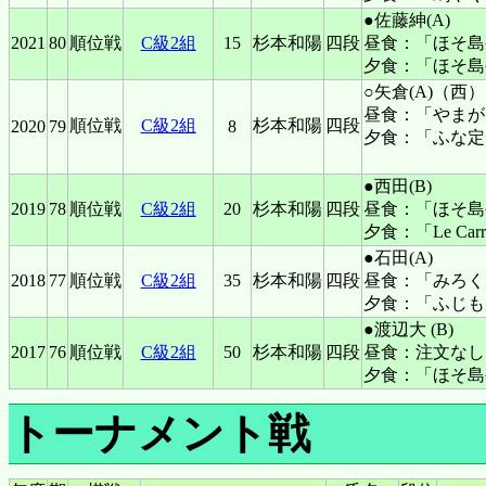
●佐藤紳(A)
2021
80
順位戦
C級2組
15
杉本和陽
四段
昼食：「ほそ島
夕食：「ほそ島
○矢倉(A)（西）
昼食：「やまが
順位戦
C級2組
杉本和陽
四段
2020
79
8
夕食：「ふな定
●西田(B)
2019
78
順位戦
C級2組
20
杉本和陽
四段
昼食：「ほそ島
夕食：「Le C
●石田(A)
2018
77
順位戦
C級2組
35
杉本和陽
四段
昼食：「みろく
夕食：「ふじも
●渡辺大 (B)
2017
76
順位戦
C級2組
50
杉本和陽
四段
昼食：注文なし
夕食：「ほそ島
トーナメント戦