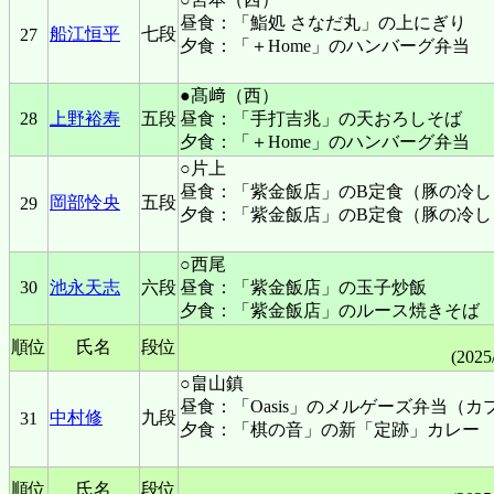
昼食：「鮨処 さなだ丸」の上にぎり
船江恒平
七段
27
夕食：「＋Home」のハンバーグ弁当
●髙﨑（西）
28
上野裕寿
五段
昼食：「手打吉兆」の天おろしそば
夕食：「＋Home」のハンバーグ弁当
○片上
昼食：「紫金飯店」のB定食（豚の冷し
岡部怜央
五段
29
夕食：「紫金飯店」のB定食（豚の冷し
○西尾
30
池永天志
六段
昼食：「紫金飯店」の玉子炒飯
夕食：「紫金飯店」のルース焼きそば
順位
氏名
段位
(2025
○畠山鎮
昼食：「Oasis」のメルゲーズ弁当（カ
中村修
九段
31
夕食：「棋の音」の新「定跡」カレー
順位
氏名
段位