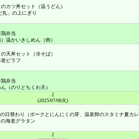
」のカツ丼セット（温うどん）
だ丸」の上にぎり
淋鶏弁当
局）温かいきしめん（肉）
」の天丼セット（冷そば）
海老ピラフ
淋鶏弁当
めん（のりとちくわ天）
2
(2025/07/08火)
urry」の日替わり（ポークとにんにくの芽、温泉卵のスタミナ夏カ
R」の海老グラタン
2