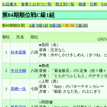
お品書き
食事とおやつ一覧
棋士別一覧
補遺
注釈
FA
第84期順位戦C級1組
第84期順位戦
A級
B級1組
B級2組
C級1組
C級2組
順位
氏名
段位
(2025
●黒田（名）
昼食：注文なし
杉本昌隆
八段
1
夕食：冷やしかけきしめん（きつね、
●都成
2
中川大輔
八段
昼食：「紫金飯店」のC定食（担々麺＋
夕食：「とんかつふじもと」のチキン
○上野（西）
昼食：「8ppy」のバターチキンカレー
髙﨑一生
七段
3
夕食：「鮨処 さなだ丸」の上にぎり
○阿部健