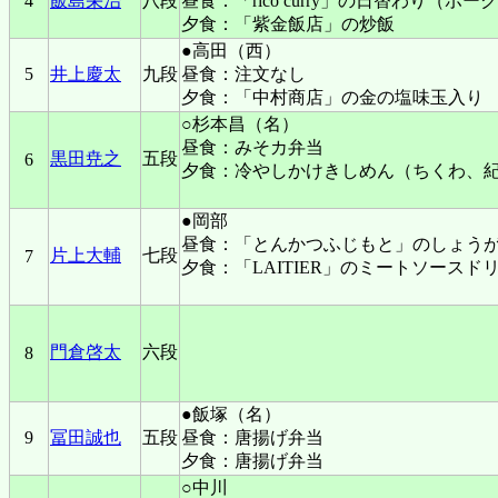
4
飯島栄治
八段
昼食：「rico curry」の日替わり
夕食：「紫金飯店」の炒飯
●高田（西）
5
井上慶太
九段
昼食：注文なし
夕食：「中村商店」の金の塩味玉入り
○杉本昌（名）
昼食：みそカ弁当
黒田尭之
五段
6
夕食：冷やしかけきしめん（ちくわ、
●岡部
昼食：「とんかつふじもと」のしょう
片上大輔
七段
7
夕食：「LAITIER」のミートソースド
門倉啓太
六段
8
●飯塚（名）
9
冨田誠也
五段
昼食：唐揚げ弁当
夕食：唐揚げ弁当
○中川