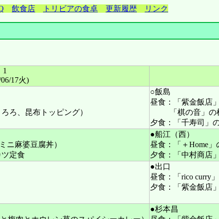
Q
飲食店
トリビアの食卓
更新履歴
リンク
1
/06/17火)
○飯島
昼食：「紫金飯店
とろろ、昆布トッピング）
「棋の音」の
夕食：「千寿司」
●船江（西）
ミニ麻婆豆腐丼）
昼食：「＋Home
カツ定食
夕食：「中村商店
●出口
昼食：「rico curr
夕食：「紫金飯店
●杉本昌