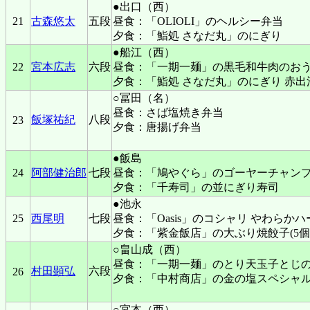
●出口（西）
21
古森悠太
五段
昼食：「OLIOLI」のヘルシー弁当
夕食：「鮨処 さなだ丸」のにぎり
●船江（西）
22
宮本広志
六段
昼食：「一期一麺」の黒毛和牛肉のお
夕食：「鮨処 さなだ丸」のにぎり 赤出
○冨田（名）
昼食：さば塩焼き弁当
飯塚祐紀
八段
23
夕食：唐揚げ弁当
●飯島
24
阿部健治郎
七段
昼食：「鳩やぐら」のゴーヤーチャン
夕食：「千寿司」の並にぎり寿司
●池永
25
西尾明
七段
昼食：「Oasis」のコシャリ やわらか
夕食：「紫金飯店」の大ぶり焼餃子(5個)
○畠山成（西）
昼食：「一期一麺」のとり天玉子とじ
村田顕弘
六段
26
夕食：「中村商店」の金の塩スペシャ
○宮本（西）