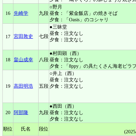
○野月
16
先崎学
九段
昼食：「紫金飯店」の焼きそば
夕食：「Oasis」のコシャリ
●三昧堂
昼食：注文なし
宮田敦史
七段
17
夕食：注文なし
●村田顕（西）
18
畠山成幸
八段
昼食：注文なし
夕食：「8ppy」の具たくさん海老ピラ
○井上（西）
昼食：注文なし
19
高田明浩
五段
夕食：注文なし
●西田（西）
20
阿部隆
九段
昼食：注文なし
夕食：注文なし
順位
氏名
段位
(2025