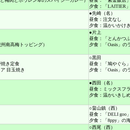
（ポークと梅肉とホウレン草のスパイシーカレー）
昼食：「紫金飯店
夕食：「LAITIE
●先崎（名）
昼食：注文なし
夕食：温かいかけ
●片上
昼食：「とんかつ
紀州南高梅トッピング）
夕食：「Oasis
○黒田
が焼き定食
昼食：「鳩やぐら
リア 目玉焼き
夕食：「Oasis
●西田（名）
昼食：ミックスフ
夕食：温かいきし
○畠山鎮（西）
昼食：「DELI g
夕食：「8ppy」の
○西尾（西）