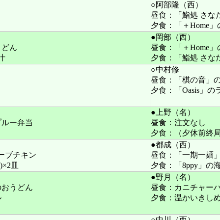
○阿部隆（西）
昼食：「鮨処 さな
夕食：「＋Home
●岡部（西）
うどん
昼食：「＋Home
汁
夕食：「鮨処 さな
○中村修
昼食：「棋の音」
夕食：「Oasis」
●上野（名）
プルー弁当
昼食：注文なし
夕食：（夕休前終局
●都成（西）
ハーブチキン
昼食：「一期一麺
×2皿
夕食：「8ppy」の
●野月（名）
のおうどん
昼食：カニチャー
ル
夕食：温かいきしめ
○中川（西）