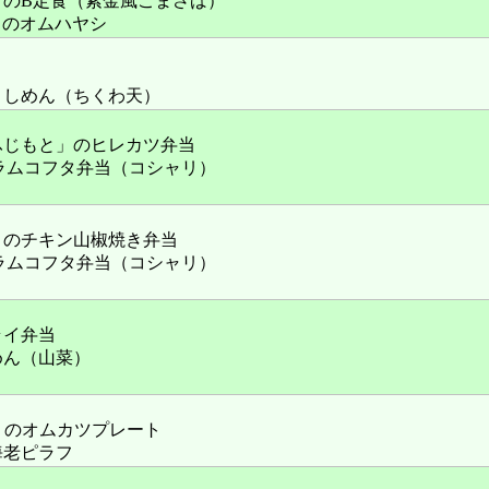
」のB定食（紫金風ごまさば）
R」のオムハヤシ
きしめん（ちくわ天）
ふじもと」のヒレカツ弁当
」のラムコフタ弁当（コシャリ）
」のチキン山椒焼き弁当
」のラムコフタ弁当（コシャリ）
ライ弁当
めん（山菜）
oo」のオムカツプレート
海老ピラフ