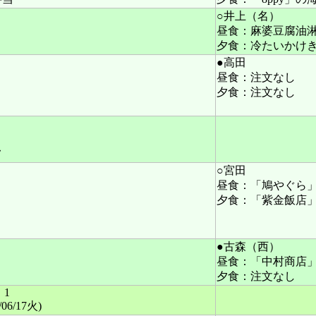
○井上（名）
昼食：麻婆豆腐油
夕食：冷たいかけ
●高田
昼食：注文なし
夕食：注文なし
フ
○宮田
昼食：「鳩やぐら」
夕食：「紫金飯店」
●古森（西）
昼食：「中村商店
夕食：注文なし
1
/06/17火)