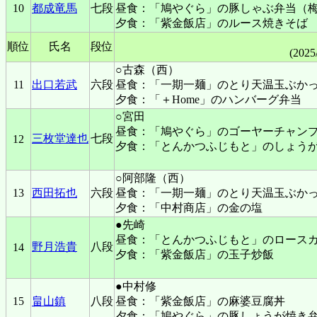
10
都成竜馬
七段
昼食：「鳩やぐら」の豚しゃぶ弁当（
夕食：「紫金飯店」のルース焼きそば
順位
氏名
段位
(2025
○古森（西）
11
出口若武
六段
昼食：「一期一麺」のとり天温玉ぶか
夕食：「＋Home」のハンバーグ弁当
○宮田
昼食：「鳩やぐら」のゴーヤーチャンプ
三枚堂達也
七段
12
夕食：「とんかつふじもと」のしょう
○阿部隆（西）
13
西田拓也
六段
昼食：「一期一麺」のとり天温玉ぶか
夕食：「中村商店」の金の塩
●先崎
昼食：「とんかつふじもと」のロース
野月浩貴
八段
14
夕食：「紫金飯店」の玉子炒飯
●中村修
15
畠山鎮
八段
昼食：「紫金飯店」の麻婆豆腐丼
夕食：「鳩やぐら」の豚しょうが焼き