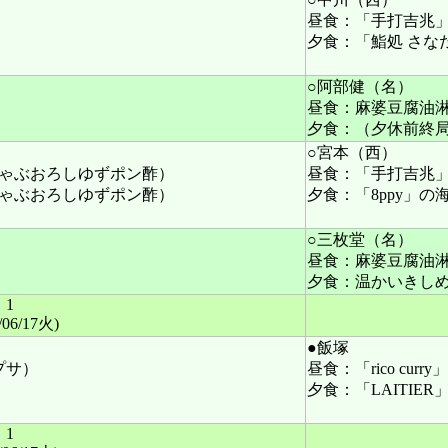
昼食：「手打吉兆
夕食：「鮨処 さな
○阿部健（名）
昼食：麻婆豆腐油
夕食：（夕休前終
○宮本（西）
ゃぶおろしゆずポン酢）
昼食：「手打吉兆
ゃぶおろしゆずポン酢）
夕食：「8ppy」の
○三枚堂（名）
昼食：麻婆豆腐油
夕食：温かいきし
1
/06/17火)
●飯塚
プサ）
昼食：「rico c
夕食：「LAITIE
1