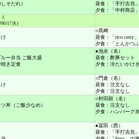
梅しそだれ）
昼食：「手打吉兆
夕食：「中村商店
1
/06/17火)
○髙﨑
っけ
昼食：「rico cu
夕食：「とんかつ
●池永（名）
ルー弁当 ご飯大盛
昼食：酢豚セット
が焼き定食
夕食：冷たいかけ
○門倉（名）
っけ
昼食：注文なし
夕食：注文なし
○村田顕（名）
カツ丼（ご飯少なめ）
昼食：注文なし
夕食：ハンバーグ
●冨田（西）
昼食：「手打吉兆
弁当
夕食：「8ppy」の