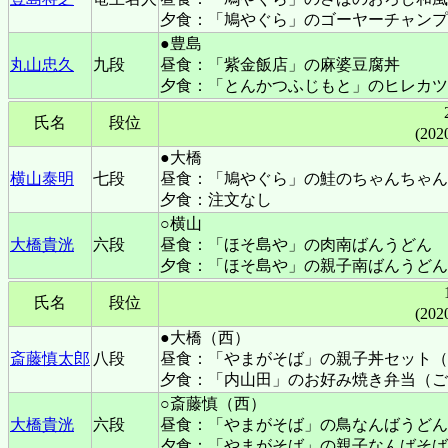
夕食：「鳩やぐら」のゴーヤーチャンプ
●豊島
丸山忠久
九段
昼食：「紫金飯店」の麻婆豆腐丼
夕食：「とんかつふじもと」のヒレカツ
氏名
段位
(202
●大橋
横山泰明
七段
昼食：「鳩やぐら」の鮭のちゃんちゃん
夕食：注文なし
○横山
大橋貴洸
六段
昼食：「ほそ島や」の肉南ばんうどん
夕食：「ほそ島や」の親子南ばんうどん
氏名
段位
(202
●大橋（西）
斎藤慎太郎
八段
昼食：「やまがそば」の親子丼セット（
夕食：「内山田」のお好み焼き弁当（ご
○斎藤慎（西）
大橋貴洸
六段
昼食：「やまがそば」の鳥なんばうどん
夕食：「やまがそば」の親子なんばそば