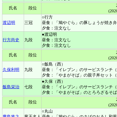
氏名
段位
(202
○行方
渡辺明
三冠
昼食：「鳩やぐら」の豚しょうが焼き弁
夕食：注文なし
●渡辺明
行方尚史
九段
昼食：注文なし
夕食：注文なし
氏名
段位
(202
○飯島（西）
久保利明
九段
昼食：「イレブン」のサービスランチ（
夕食：「やまがそば」の親子丼セット（
●久保（西）
飯島栄治
七段
昼食：「イレブン」のサービスランチ（
夕食：「やまがそば」のとろろざるそば
氏名
段位
(202
○丸山
豊島将之
竜王名人
昼食：「鳩やぐら」のさばのおろし和風