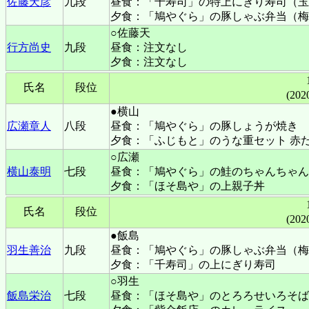
佐藤天彦
九段
昼食：「千寿司」の特上にぎり寿司（玉
夕食：「鳩やぐら」の豚しゃぶ弁当（梅
○佐藤天
行方尚史
九段
昼食：注文なし
夕食：注文なし
氏名
段位
(202
●横山
広瀬章人
八段
昼食：「鳩やぐら」の豚しょうが焼き
夕食：「ふじもと」のうな重セット 赤
○広瀬
横山泰明
七段
昼食：「鳩やぐら」の鮭のちゃんちゃん
夕食：「ほそ島や」の上親子丼
氏名
段位
(202
●飯島
羽生善治
九段
昼食：「鳩やぐら」の豚しゃぶ弁当（梅
夕食：「千寿司」の上にぎり寿司
○羽生
飯島栄治
七段
昼食：「ほそ島や」のとろろせいろそば