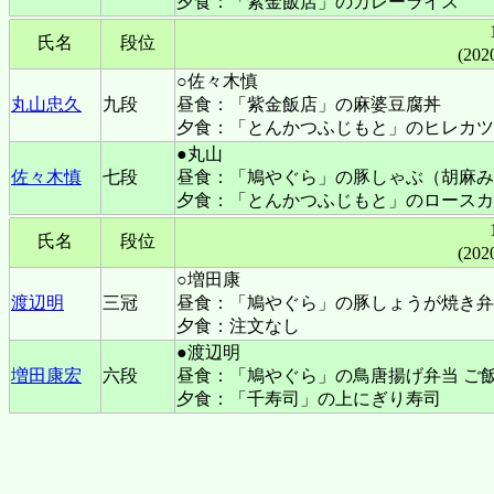
夕食：「紫金飯店」のカレーライス
氏名
段位
(202
○佐々木慎
丸山忠久
九段
昼食：「紫金飯店」の麻婆豆腐丼
夕食：「とんかつふじもと」のヒレカツ
●丸山
佐々木慎
七段
昼食：「鳩やぐら」の豚しゃぶ（胡麻み
夕食：「とんかつふじもと」のロースカ
氏名
段位
(202
○増田康
渡辺明
三冠
昼食：「鳩やぐら」の
豚しょうが焼き弁
夕食：注文なし
●渡辺明
増田康宏
六段
昼食：「鳩やぐら」の
鳥唐揚げ弁当 ご
夕食：「千寿司」の上にぎり寿司