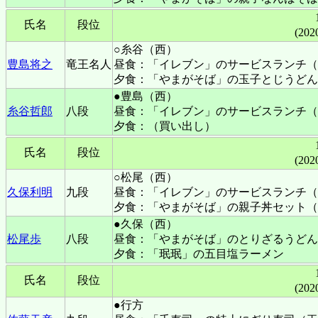
氏名
段位
(202
○糸谷（西）
豊島将之
竜王名人
昼食：「イレブン」のサービスランチ（
夕食：「やまがそば」の玉子とじうどん
●豊島（西）
糸谷哲郎
八段
昼食：「イレブン」のサービスランチ（
夕食：（買い出し）
氏名
段位
(202
○松尾（西）
久保利明
九段
昼食：「イレブン」のサービスランチ（
夕食：「やまがそば」の親子丼セット（
●久保（西）
松尾歩
八段
昼食：「やまがそば」のとりざるうどん
夕食：「珉珉」の五目塩ラーメン
氏名
段位
(202
●行方