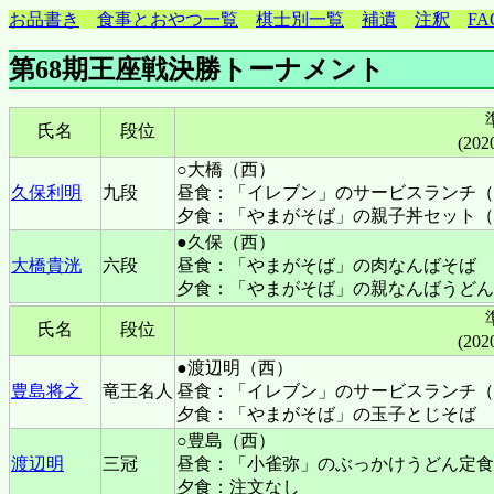
お品書き
食事とおやつ一覧
棋士別一覧
補遺
注釈
FA
第68期王座戦決勝トーナメント
氏名
段位
(202
○大橋（西）
久保利明
九段
昼食：「イレブン」のサービスランチ（
夕食：「やまがそば」の親子丼セット（
●久保（西）
大橋貴洸
六段
昼食：「やまがそば」の肉なんばそば
夕食：「やまがそば」の親なんばうどん
氏名
段位
(202
●渡辺明（西）
豊島将之
竜王名人
昼食：「イレブン」のサービスランチ（
夕食：「やまがそば」の玉子とじそば
○豊島（西）
渡辺明
三冠
昼食：「小雀弥」のぶっかけうどん定食
夕食：注文なし