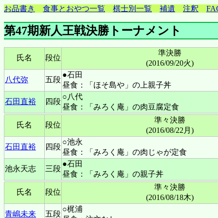
お品書き
食事とおやつ一覧
棋士別一覧
補遺
注釈
FA
第47期新人王戦決勝トーナメント
準決勝
氏名
段位
(2016/09/20火)
●石田
八代弥
五段
昼食：「ほそ島や」の上親子丼
○八代
石田直裕
四段
昼食：「みろく庵」の肉豆腐定食
準々決勝
氏名
段位
(2016/08/22月)
○池永
石田直裕
四段
昼食：「みろく庵」の肉じゃが定食
●石田
池永天志
三段
昼食：「みろく庵」の親子丼
準々決勝
氏名
段位
(2016/08/18木)
○梶浦
青嶋未来
五段