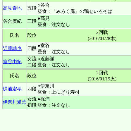
○谷合
髙見泰地
五段
昼食：「みろく庵」の鴨せいろそば
●髙見
谷合廣紀
三段
昼食：注文なし
2回戦
氏名
段位
(2016/01/28木)
●室谷
近藤誠也
四段
昼食：注文なし
女流
○近藤誠
室谷由紀
二段
昼食：注文なし
2回戦
氏名
段位
(2016/01/19火)
○伊奈川
梶浦宏孝
四段
昼食：上にぎり寿司
女流
●梶浦
伊奈川愛菓
初段
昼食：注文なし