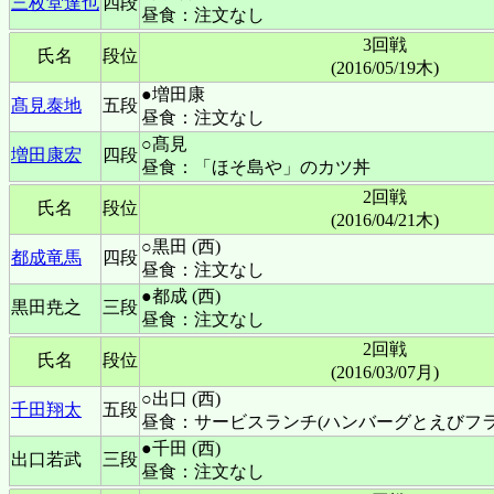
三枚堂達也
四段
昼食：注文なし
3回戦
氏名
段位
(2016/05/19木)
●増田康
髙見泰地
五段
昼食：注文なし
○髙見
増田康宏
四段
昼食：「ほそ島や」のカツ丼
2回戦
氏名
段位
(2016/04/21木)
○黒田 (西)
都成竜馬
四段
昼食：注文なし
●都成 (西)
黒田尭之
三段
昼食：注文なし
2回戦
氏名
段位
(2016/03/07月)
○出口 (西)
千田翔太
五段
昼食：サービスランチ(ハンバーグとえびフ
●千田 (西)
出口若武
三段
昼食：注文なし