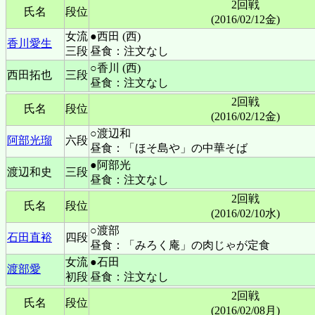
2回戦
氏名
段位
(2016/02/12金)
女流
●西田 (西)
香川愛生
三段
昼食：注文なし
○香川 (西)
西田拓也
三段
昼食：注文なし
2回戦
氏名
段位
(2016/02/12金)
○渡辺和
阿部光瑠
六段
昼食：「ほそ島や」の中華そば
●阿部光
渡辺和史
三段
昼食：注文なし
2回戦
氏名
段位
(2016/02/10水)
○渡部
石田直裕
四段
昼食：「みろく庵」の肉じゃが定食
女流
●石田
渡部愛
初段
昼食：注文なし
2回戦
氏名
段位
(2016/02/08月)