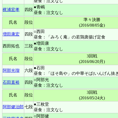
昼食：注文なし
●青嶋
梶浦宏孝
四段
昼食：注文なし
準々決勝
氏名
段位
(2016/08/05金)
○西田
増田康宏
四段
昼食：「みろく庵」の若鶏唐揚げ定食
●増田康
西田拓也
三段
昼食：注文なし
3回戦
氏名
段位
(2016/06/20月)
●石田
阿部光瑠
六段
昼食：「ほそ島や」の中華そば(いんげん抜き
○阿部光
石田直裕
四段
昼食：注文なし
3回戦
氏名
段位
(2016/05/24火)
●三枚堂
阿部健治郎
七段
昼食：注文なし
○阿部健