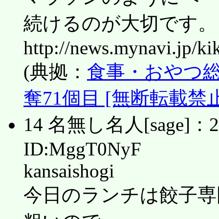
続けるのが大切です。
http://news.mynavi.jp/k
(典拠：
食事・おやつ総合
奪71個目 [無断転載禁止]©
14 名無し名人[sage]：2015
ID:MggT0NyF
kansaishogi
今日のランチは餃子専