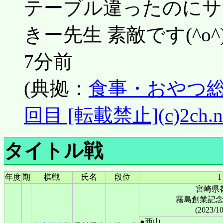
テーブル違ったのにサ
きー先生 素敵です(^o
7分前
(典拠：
食事・おやつ総
回目 [転載禁止](c)2ch.n
タイトル戦
年度
期
棋戦
氏名
段位
1
宮崎県
霧島創業記
(2023/1
●西山