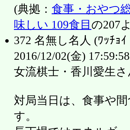
(典拠：
食事・おやつ総
味しい 109食目
の207
372 名無し名人 (ﾜｯﾁｮｲ f
2016/12/02(金) 17:59:5
女流棋士・香川愛生さ
対局当日は、食事や間
す。