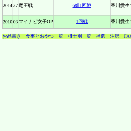
2014
27
竜王戦
6組1回戦
香川愛生
マイナビ女子OP
1回戦
香川愛生
2010
03
お品書き
食事とおやつ一覧
棋士別一覧
補遺
注釈
FA