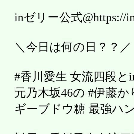
inゼリー公式@https://in_
＼今日は何の日？？／
#香川愛生 女流四段と
元乃木坂46の #伊藤か
ギーブドウ糖 最強ハ