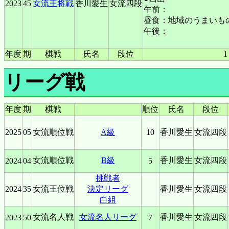
2023
45
女流王将戦
香川愛生
女流四段
午前：
昼食：
地域のうまいも
午後：
年度
期
棋戦
氏名
段位
1
リーグ戦
年度
期
棋戦
順位
氏名
段位
2025
05
女流順位戦
A級
10
香川愛生
女流四段
女流順位戦
B級
香川愛生
女流四段
2024
04
5
挑戦者
2024
35
女流王位戦
決定リーグ
香川愛生
女流四段
白組
女流名人戦
女流名人リーグ
香川愛生
女流四段
2023
50
7