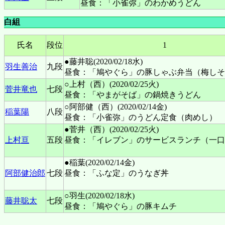
昼食：「小雀弥」のわかめうどん
白組
氏名
段位
1
●藤井聡(2020/02/18水)
羽生善治
九段
昼食：「鳩やぐら」の豚しゃぶ弁当（梅しそ
○上村（西）(2020/02/25火)
菅井竜也
七段
昼食：「やまがそば」の鍋焼きうどん
○阿部健（西）(2020/02/14金)
稲葉陽
八段
昼食：「小雀弥」のうどん定食（肉めし）
●菅井（西）(2020/02/25火)
上村亘
五段
昼食：「イレブン」のサービスランチ（一口
●稲葉(2020/02/14金)
阿部健治郎
七段
昼食：「ふな定」のうなぎ丼
○羽生(2020/02/18水)
藤井聡太
七段
昼食：「鳩やぐら」の豚キムチ