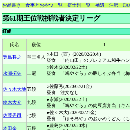
お品書き
食事とおやつ一覧
棋士別一覧
補遺
注釈
FA
第61期王位戦挑戦者決定リーグ
紅組
氏名
段位
1
○本田（西）(2020/02/20木)
豊島将之
竜王名人
昼食：「内山田」のプレミアム和牛ハン
○鈴木(2020/02/22土)
永瀬拓矢
二冠
昼食：「鳩やぐら」の豚しゃぶ弁当（梅
○佐藤秀(2020/02/21金)
佐々木大地
五段
昼食：注文なし
●永瀬(2020/02/22土)
鈴木大介
九段
昼食：「鳩やぐら」の肉豆腐弁当（キム
●佐々木大(2020/02/21金)
佐藤秀司
七段
昼食：「ほそ島や」のおかめうどん（も
●豊島(2020/02/20木)
本田奎
五段