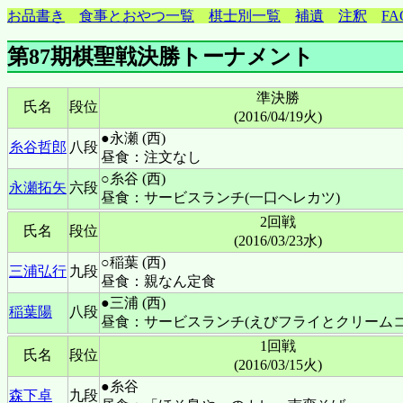
お品書き
食事とおやつ一覧
棋士別一覧
補遺
注釈
FA
第87期棋聖戦決勝トーナメント
準決勝
氏名
段位
(2016/04/19火)
●永瀬 (西)
糸谷哲郎
八段
昼食：注文なし
○糸谷 (西)
永瀬拓矢
六段
昼食：サービスランチ(一口ヘレカツ)
2回戦
氏名
段位
(2016/03/23水)
○稲葉 (西)
三浦弘行
九段
昼食：親なん定食
●三浦 (西)
稲葉陽
八段
昼食：サービスランチ(えびフライとクリームコ
1回戦
氏名
段位
(2016/03/15火)
●糸谷
森下卓
九段