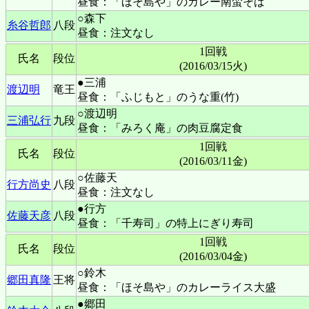
昼食：「ほそ島や」のカレー南蛮そば
○森下
糸谷哲郎
八段
昼食：注文なし
1回戦
氏名
段位
(2016/03/15火)
●三浦
渡辺明
竜王
昼食：「ふじもと」のうな重(竹)
○渡辺明
三浦弘行
九段
昼食：「みろく庵」の肉豆腐定食
1回戦
氏名
段位
(2016/03/11金)
○佐藤天
行方尚史
八段
昼食：注文なし
●行方
佐藤天彦
八段
昼食：「千寿司」の特上にぎり寿司
1回戦
氏名
段位
(2016/03/04金)
○鈴木
郷田真隆
王将
昼食：「ほそ島や」のカレーライス大盛
●郷田