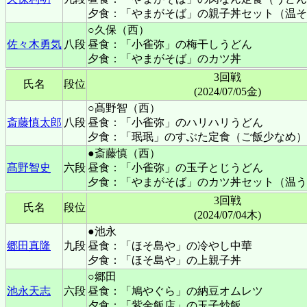
夕食：「やまがそば」の親子丼セット（温そ
○久保（西）
佐々木勇気
八段
昼食：「小雀弥」の梅干しうどん
夕食：「やまがそば」のカツ丼
3回戦
氏名
段位
(2024/07/05金)
○髙野智（西）
斎藤慎太郎
八段
昼食：「小雀弥」のハリハリうどん
夕食：「珉珉」のすぶた定食（ご飯少なめ）
●斎藤慎（西）
髙野智史
六段
昼食：「小雀弥」の玉子とじうどん
夕食：「やまがそば」のカツ丼セット（温う
3回戦
氏名
段位
(2024/07/04木)
●池永
郷田真隆
九段
昼食：「ほそ島や」の冷やし中華
夕食：「ほそ島や」の上親子丼
○郷田
池永天志
六段
昼食：「鳩やぐら」の納豆オムレツ
夕食：「紫金飯店」の玉子炒飯