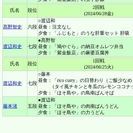
2回戦
氏名
段位
(2024/06/28金)
○渡辺和
髙野智史
六段
昼食：注文なし
夕食：「ふじもと」のうな肝重セット 肝吸
●髙野智
渡辺和史
七段
昼食：「鳩やぐら」の納豆オムレツ弁当
夕食：「紫金飯店」の麻婆豆腐丼
1回戦
氏名
段位
(2024/06/25火)
○藤本
昼食：「rico curry」の日替わり（ご飯少な
渡辺和史
七段
（タイ風チキンと冬瓜のレモンココナ
夕食：「ほそ島や」の鳥南ばんそば
●渡辺和
藤本渚
五段
昼食：「ほそ島や」の肉南ばんうどん
夕食：「ほそ島や」の力うどん