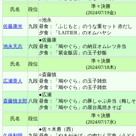
準々決勝
氏名
段位
(2024/07/19金)
○池永
佐藤康光
九段
昼食：「ふじもと」のうな重セット 赤だし
夕食：「LAITIER」のオムハヤシ
●佐藤康
池永天志
六段
昼食：「鳩やぐら」の納豆オムレツ弁当
夕食：「紫金飯店」の玉子炒飯
準々決勝
氏名
段位
(2024/07/18木)
○斎藤慎
広瀬章人
九段
昼食：「鳩やぐら」の玉子雑炊
夕食：「鳩やぐら」の玉子雑炊
●広瀬
斎藤慎太郎
八段
昼食：「鳩やぐら」の豚しゃぶ弁当（梅しそ
夕食：「鳩やぐら」の屋台風焼きそば
準々決勝
氏名
段位
(2024/07/17水)
●佐々木勇（西）
久保利明
九段
昼食：「やまがそば」の肉なん定食（うどん