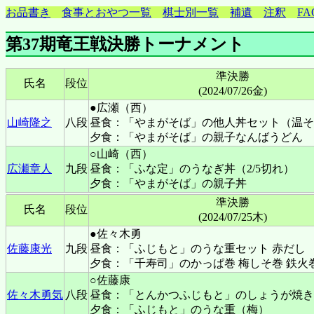
お品書き
食事とおやつ一覧
棋士別一覧
補遺
注釈
FA
第37期竜王戦決勝トーナメント
準決勝
氏名
段位
(2024/07/26金)
●広瀬（西）
山崎隆之
八段
昼食：「やまがそば」の他人丼セット（温そ
夕食：「やまがそば」の親子なんばうどん
○山崎（西）
広瀬章人
九段
昼食：「ふな定」のうなぎ丼（2/5切れ）
夕食：「やまがそば」の親子丼
準決勝
氏名
段位
(2024/07/25木)
●佐々木勇
佐藤康光
九段
昼食：「ふじもと」のうな重セット 赤だし
夕食：「千寿司」のかっぱ巻 梅しそ巻 鉄火巻
○佐藤康
佐々木勇気
八段
昼食：「とんかつふじもと」のしょうが焼き
夕食：「ふじもと」のうな重（梅）