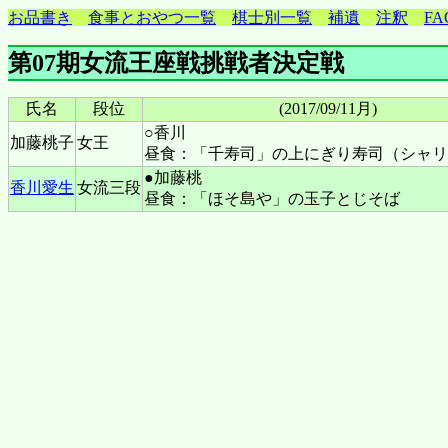
お品書き
食事とおやつ一覧
棋士別一覧
補遺
注釈
FA
第07期女流王座戦挑戦者決定戦
氏名
段位
(2017/09/11月)
○香川
加藤桃子
女王
昼食：「千寿司」の上にぎり寿司（シャリ
●加藤桃
香川愛生
女流三段
昼食：「ほそ島や」の玉子とじそば