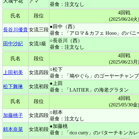
大城千花
アマ
昼食：注文なし
4回戦
氏名
段位
(2025/06/24火
●田中（西）
長谷川優貴
女流三段
昼食：「アロマ＆カフェ Hooo」のパ
○長谷川（西）
田中沙紀
女流1級
昼食：注文なし
4回戦
氏名
段位
(2025/06/23月
○松下
上田初美
女流四段
昼食：「鳩やぐら」のゴーヤーチャンプ
●上田
松下舞琳
女流初段
昼食：「LAITIER」の海老グラタン
4回戦
氏名
段位
(2025/05/30金
○頼本
加藤桃子
女流四段
昼食：注文なし
●加藤桃
頼本奈菜
女流初段
昼食：「rico curry」のバターチキンカ