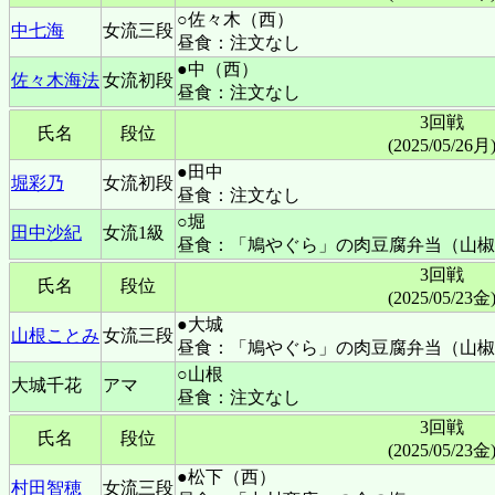
○佐々木（西）
中七海
女流三段
昼食：注文なし
●中（西）
佐々木海法
女流初段
昼食：注文なし
3回戦
氏名
段位
(2025/05/26月
●田中
堀彩乃
女流初段
昼食：注文なし
○堀
田中沙紀
女流1級
昼食：「鳩やぐら」の肉豆腐弁当（山椒
3回戦
氏名
段位
(2025/05/23金
●大城
山根ことみ
女流三段
昼食：「鳩やぐら」の肉豆腐弁当（山椒
○山根
大城千花
アマ
昼食：注文なし
3回戦
氏名
段位
(2025/05/23金
●松下（西）
村田智穂
女流三段