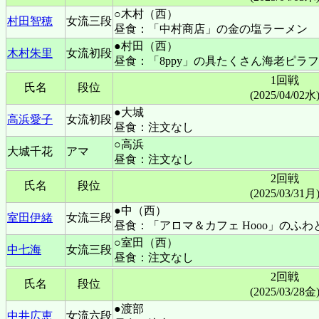
○木村（西）
村田智穂
女流三段
昼食：「中村商店」の金の塩ラーメン
●村田（西）
木村朱里
女流初段
昼食：「8ppy」の具たくさん海老ピラフ
1回戦
氏名
段位
(2025/04/02水
●大城
高浜愛子
女流初段
昼食：注文なし
○高浜
大城千花
アマ
昼食：注文なし
2回戦
氏名
段位
(2025/03/31月
●中（西）
室田伊緒
女流三段
昼食：「アロマ＆カフェ Hooo」のふ
○室田（西）
中七海
女流三段
昼食：注文なし
2回戦
氏名
段位
(2025/03/28金
●渡部
中井広恵
女流六段