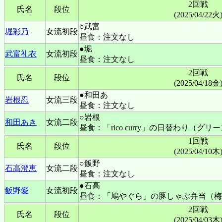
2回戦
氏名
段位
(2025/04/22火
○武富
堀彩乃
女流初段
昼食：注文なし
●堀
武富礼衣
女流初段
昼食：注文なし
2回戦
氏名
段位
(2025/04/18金
●和田あ
岩根忍
女流三段
昼食：注文なし
○岩根
和田あき
女流二段
昼食：「rico curry」の日替わり（グ
1回戦
氏名
段位
(2025/04/10木
○飯野
石高澄恵
女流二段
昼食：注文なし
●石高
飯野愛
女流初段
昼食：「鳩やぐら」の豚しゃぶ弁当（梅
2回戦
氏名
段位
(2025/04/03木