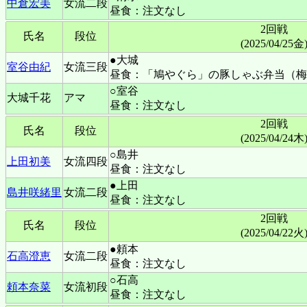
中倉宏美
女流二段
昼食：注文なし
2回戦
氏名
段位
(2025/04/25金
●大城
室谷由紀
女流三段
昼食：「鳩やぐら」の豚しゃぶ弁当（梅
○室谷
大城千花
アマ
昼食：注文なし
2回戦
氏名
段位
(2025/04/24木
○島井
上田初美
女流四段
昼食：注文なし
●上田
島井咲緒里
女流二段
昼食：注文なし
2回戦
氏名
段位
(2025/04/22火
●頼本
石高澄恵
女流二段
昼食：注文なし
○石高
頼本奈菜
女流初段
昼食：注文なし