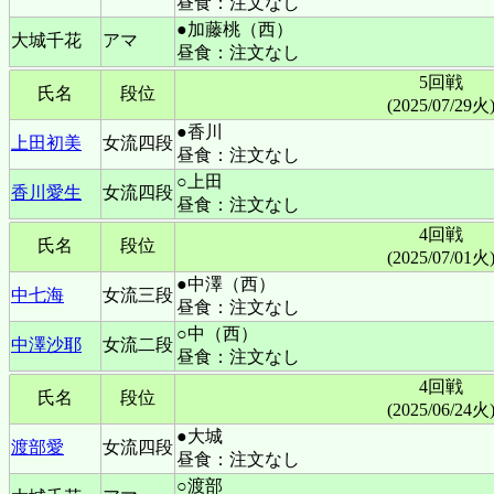
昼食：注文なし
●加藤桃（西）
大城千花
アマ
昼食：注文なし
5回戦
氏名
段位
(2025/07/29火
●香川
上田初美
女流四段
昼食：注文なし
○上田
香川愛生
女流四段
昼食：注文なし
4回戦
氏名
段位
(2025/07/01火
●中澤（西）
中七海
女流三段
昼食：注文なし
○中（西）
中澤沙耶
女流二段
昼食：注文なし
4回戦
氏名
段位
(2025/06/24火
●大城
渡部愛
女流四段
昼食：注文なし
○渡部