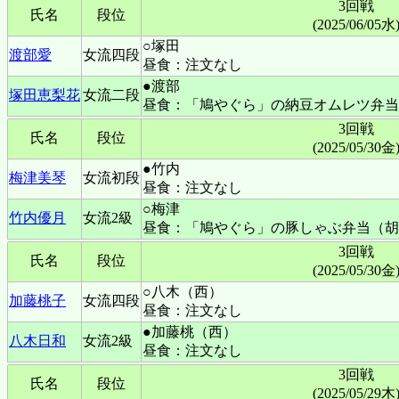
3回戦
氏名
段位
(2025/06/05水
○塚田
渡部愛
女流四段
昼食：注文なし
●渡部
塚田恵梨花
女流二段
昼食：「鳩やぐら」の納豆オムレツ弁当
3回戦
氏名
段位
(2025/05/30金
●竹内
梅津美琴
女流初段
昼食：注文なし
○梅津
竹内優月
女流2級
昼食：「鳩やぐら」の豚しゃぶ弁当（胡
3回戦
氏名
段位
(2025/05/30金
○八木（西）
加藤桃子
女流四段
昼食：注文なし
●加藤桃（西）
八木日和
女流2級
昼食：注文なし
3回戦
氏名
段位
(2025/05/29木