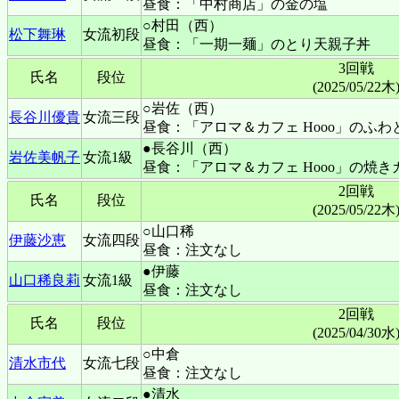
昼食：「中村商店」の金の塩
○村田（西）
松下舞琳
女流初段
昼食：「一期一麺」のとり天親子丼
3回戦
氏名
段位
(2025/05/22木
○岩佐（西）
長谷川優貴
女流三段
昼食：「アロマ＆カフェ Hooo」のふ
●長谷川（西）
岩佐美帆子
女流1級
昼食：「アロマ＆カフェ Hooo」の焼き
2回戦
氏名
段位
(2025/05/22木
○山口稀
伊藤沙恵
女流四段
昼食：注文なし
●伊藤
山口稀良莉
女流1級
昼食：注文なし
2回戦
氏名
段位
(2025/04/30水
○中倉
清水市代
女流七段
昼食：注文なし
●清水