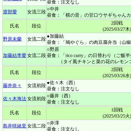
昼食：注文なし
○中井
渡部愛
女流三段
昼食：「棋の音」の甘口ウサギちゃんカ
2回戦
氏名
段位
(2025/03/27木
●加藤結
野原未蘭
女流二段
昼食：「鳩やぐら」の肉豆腐弁当（山椒
○野原
加藤結李愛
女流二段
昼食：「rico curry」の日替わり（ご飯
（タイ風チキンと菜の花のレモン
2回戦
氏名
段位
(2025/03/26水
●佐々木（西）
藤井奈々
女流初段
昼食：注文なし
○藤井（西）
佐々木海法
女流初段
昼食：注文なし
1回戦
氏名
段位
(2025/03/25火
○井澤
島井咲緒里
女流二段
昼食：注文なし