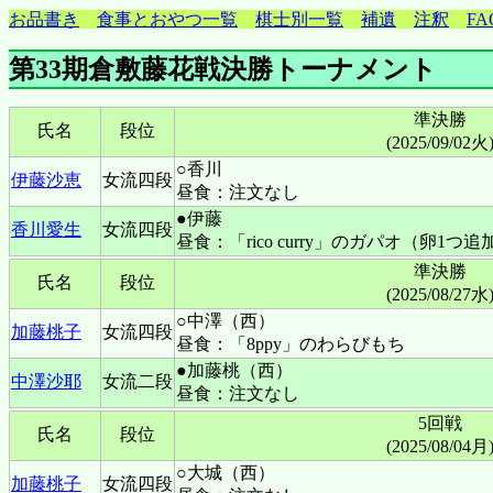
お品書き
食事とおやつ一覧
棋士別一覧
補遺
注釈
FA
第33期倉敷藤花戦決勝トーナメント
準決勝
氏名
段位
(2025/09/02火
○香川
伊藤沙恵
女流四段
昼食：注文なし
●伊藤
香川愛生
女流四段
昼食：「rico curry」のガパオ（卵1つ追
準決勝
氏名
段位
(2025/08/27水
○中澤（西）
加藤桃子
女流四段
昼食：「8ppy」のわらびもち
●加藤桃（西）
中澤沙耶
女流二段
昼食：注文なし
5回戦
氏名
段位
(2025/08/04月
○大城（西）
加藤桃子
女流四段