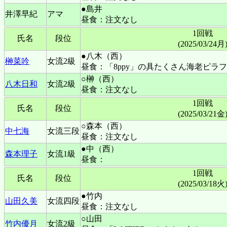
●島井
井澤早紀
アマ
昼食：注文なし
1回戦
氏名
段位
(2025/03/24月
●八木（西）
榊菜吟
女流2級
昼食：「8ppy」の具たくさん海老ピラフ
○榊（西）
八木日和
女流2級
昼食：注文なし
1回戦
氏名
段位
(2025/03/21金
○森本（西）
中七海
女流三段
昼食：注文なし
●中（西）
森本理子
女流1級
昼食：
1回戦
氏名
段位
(2025/03/18火
●竹内
山田久美
女流四段
昼食：注文なし
○山田
竹内優月
女流2級