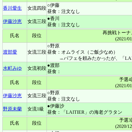
○伊藤
香川愛生
女流四段
昼食：注文なし
●香川
伊藤沙恵
女流三段
昼食：注文なし
再挑戦トーナ
氏名
段位
(2021/0
○野原
渡部愛
女流三段
昼食：オムライス（ご飯少なめ）
→パフェを頼みたかったが、「LAI
●渡部
水町みゆ
女流初段
昼食：
予選4
氏名
段位
(2021/0
○野原
伊藤沙恵
女流三段
昼食：注文なし
●伊藤沙
野原未蘭
女流1級
昼食：「LAITIER」の海老グラタン
予選3
氏名
段位
(2020/1