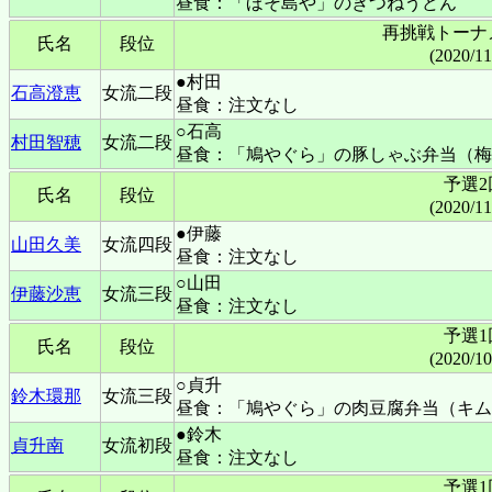
昼食：「ほそ島や」のきつねうどん
再挑戦トーナ
氏名
段位
(2020/1
●村田
石高澄恵
女流二段
昼食：注文なし
○石高
村田智穂
女流二段
昼食：「鳩やぐら」の豚しゃぶ弁当（梅
予選2
氏名
段位
(2020/1
●伊藤
山田久美
女流四段
昼食：注文なし
○山田
伊藤沙恵
女流三段
昼食：注文なし
予選1
氏名
段位
(2020/1
○貞升
鈴木環那
女流三段
昼食：「鳩やぐら」の肉豆腐弁当（キム
●鈴木
貞升南
女流初段
昼食：注文なし
予選1