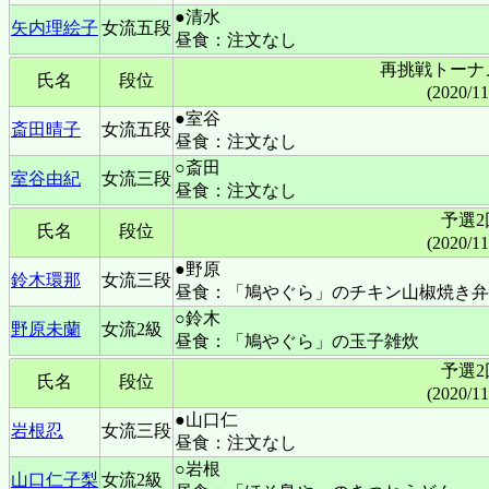
●清水
矢内理絵子
女流五段
昼食：注文なし
再挑戦トーナ
氏名
段位
(2020/1
●室谷
斎田晴子
女流五段
昼食：注文なし
○斎田
室谷由紀
女流三段
昼食：注文なし
予選2
氏名
段位
(2020/1
●野原
鈴木環那
女流三段
昼食：「鳩やぐら」のチキン山椒焼き弁
○鈴木
野原未蘭
女流2級
昼食：「鳩やぐら」の玉子雑炊
予選2
氏名
段位
(2020/1
●山口仁
岩根忍
女流三段
昼食：注文なし
○岩根
山口仁子梨
女流2級