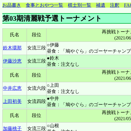
お品書き
食事とおやつ一覧
棋士別一覧
補遺
注釈
FA
第03期清麗戦予選トーナメント
再挑戦トーナ
氏名
段位
(2021/0
○伊藤
鈴木環那
女流三段
昼食：「鳩やぐら」のゴーヤーチャンプ
●鈴木
伊藤沙恵
女流三段
昼食：注文なし
再挑戦トーナ
氏名
段位
(2021/0
○上田
中井広恵
女流六段
昼食：注文なし
●中井
上田初美
女流四段
昼食：「鳩やぐら」のゴーヤーチャンプ
再挑戦トーナ
氏名
段位
(2021/0
○山根
加藤桃子
女流三段