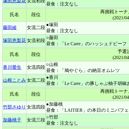
塚田恵梨花
女流初段
昼食：注文なし
再挑戦トーナ
氏名
段位
(2021/0
●塚田
藤田綾
女流二段
昼食：注文なし
○藤田
塚田恵梨花
女流初段
昼食：「Le Carre」のハッシュドビーフ
予選
氏名
段位
(2021/0
○山根
香川愛生
女流四段
昼食：「鳩やぐら」の納豆オムレツ
●香川
山根ことみ
女流二段
昼食：「Le Carre」の豚しゃぶ柚子胡
再挑戦トーナ
氏名
段位
(2021/0
●加藤桃
竹部さゆり
女流四段
昼食：「LAITIER」の本日のミニパフェ
○竹部
加藤桃子
女流三段
昼食：注文なし