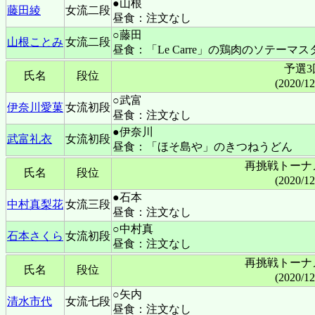
●山根
藤田綾
女流二段
昼食：注文なし
○藤田
山根ことみ
女流二段
昼食：「Le Carre」の鶏肉のソテーマ
予選3
氏名
段位
(2020/1
○武富
伊奈川愛菓
女流初段
昼食：注文なし
●伊奈川
武富礼衣
女流初段
昼食：「ほそ島や」のきつねうどん
再挑戦トーナ
氏名
段位
(2020/1
●石本
中村真梨花
女流三段
昼食：注文なし
○中村真
石本さくら
女流初段
昼食：注文なし
再挑戦トーナ
氏名
段位
(2020/1
○矢内
清水市代
女流七段
昼食：注文なし