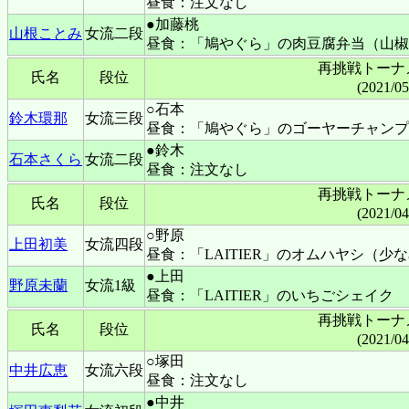
昼食：注文なし
●加藤桃
山根ことみ
女流二段
昼食：「鳩やぐら」の肉豆腐弁当（山椒
再挑戦トーナ
氏名
段位
(2021/0
○石本
鈴木環那
女流三段
昼食：「鳩やぐら」のゴーヤーチャンプ
●鈴木
石本さくら
女流二段
昼食：注文なし
再挑戦トーナ
氏名
段位
(2021/0
○野原
上田初美
女流四段
昼食：「LAITIER」のオムハヤシ（少
●上田
野原未蘭
女流1級
昼食：「LAITIER」のいちごシェイク
再挑戦トーナ
氏名
段位
(2021/0
○塚田
中井広恵
女流六段
昼食：注文なし
●中井