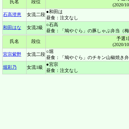
氏名
段位
(2020/1
●和田は
石高澄恵
女流二段
昼食：注文なし
○石高
和田はな
女流2級
昼食：「鳩やぐら」の豚しゃぶ弁当（梅
予選1
氏名
段位
(2020/1
○堀
宮宗紫野
女流二段
昼食：「鳩やぐら」のチキン山椒焼き弁
●宮宗
堀彩乃
女流1級
昼食：注文なし