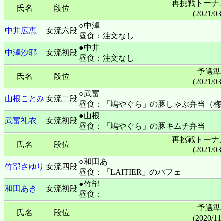
再挑戦トーナ
氏名
段位
(2021/0
○中澤
中井広恵
女流六段
昼食：注文なし
●中井
中澤沙耶
女流初段
昼食：注文なし
予選準
氏名
段位
(2021/0
○武富
山根ことみ
女流二段
昼食：「鳩やぐら」の豚しゃぶ弁当（梅
●山根
武富礼衣
女流初段
昼食：「鳩やぐら」の豚キムチ弁当
再挑戦トーナ
氏名
段位
(2021/0
○和田あ
竹部さゆり
女流四段
昼食：「LAITIER」のパフェ
●竹部
和田あき
女流初段
昼食：
予選準
氏名
段位
(2020/1