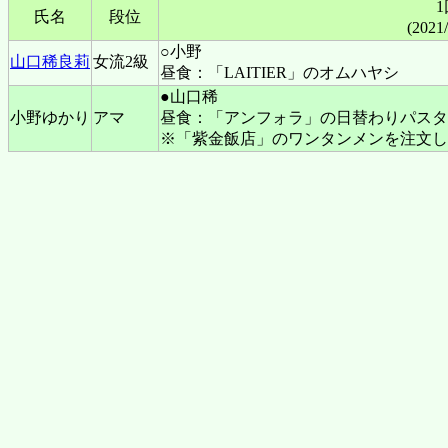
氏名
段位
(2021
○小野
山口稀良莉
女流2級
昼食：「LAITIER」のオムハヤシ
●山口稀
小野ゆかり
アマ
昼食：「アンフォラ」の日替わりパスタ
※「紫金飯店」のワンタンメンを注文し