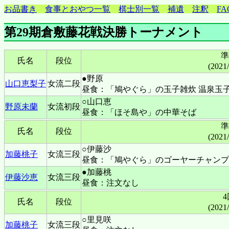
お品書き
食事とおやつ一覧
棋士別一覧
補遺
注釈
FA
第29期倉敷藤花戦決勝トーナメント
準
氏名
段位
(2021
●野原
山口恵梨子
女流二段
昼食：「鳩やぐら」の玉子雑炊 温泉玉
○山口恵
野原未蘭
女流初段
昼食：「ほそ島や」の中華そば
準
氏名
段位
(2021
○伊藤沙
加藤桃子
女流三段
昼食：「鳩やぐら」のゴーヤーチャンプ
●加藤桃
伊藤沙恵
女流三段
昼食：注文なし
氏名
段位
(2021
○里見咲
加藤桃子
女流三段