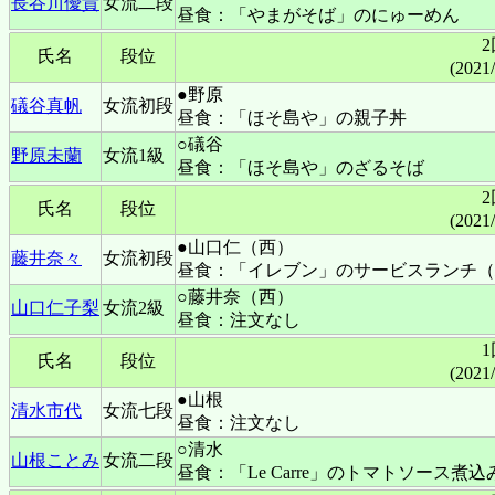
長谷川優貴
女流二段
昼食：「やまがそば」のにゅーめん
氏名
段位
(2021
●野原
礒谷真帆
女流初段
昼食：「ほそ島や」の親子丼
○礒谷
野原未蘭
女流1級
昼食：「ほそ島や」のざるそば
氏名
段位
(2021
●山口仁（西）
藤井奈々
女流初段
昼食：「イレブン」のサービスランチ（
○藤井奈（西）
山口仁子梨
女流2級
昼食：注文なし
氏名
段位
(2021
●山根
清水市代
女流七段
昼食：注文なし
○清水
山根ことみ
女流二段
昼食：「Le Carre」のトマトソース煮