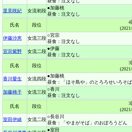
昼食：注文なし
●加藤桃
里見咲紀
女流初段
昼食：注文なし
氏名
段位
(2021
○宮宗
伊藤沙恵
女流三段
昼食：注文なし
●伊藤
宮宗紫野
女流二段
昼食：注文なし
氏名
段位
(2021
●加藤桃
香川愛生
女流四段
昼食：「ほそ島や」のとろろせいろそば
○香川
加藤桃子
女流三段
昼食：注文なし
氏名
段位
(2021
○長谷川
室田伊緒
女流二段
昼食：「やまがそば」のおぼろうどん
●室田