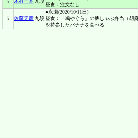
木村一基
九段
5
昼食：注文なし
●永瀬(2020/10/11日)
5
佐藤天彦
九段
昼食：「鳩やぐら」の豚しゃぶ弁当（胡
※持参したバナナを食べる