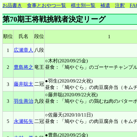
お品書き
食事とおやつ一覧
棋士別一覧
補遺
注釈
FA
第70期王将戦挑戦者決定リーグ
順位
氏名
段位
1
広瀬章人
八段
1
○木村(2020/09/25金)
2
豊島将之
竜王
昼食：「鳩やぐら」のゴーヤーチャンプ
●羽生(2020/09/22火祝)
藤井聡太
二冠
3
昼食：「鳩やぐら」の肉豆腐弁当（キム
○藤井聡(2020/09/22火祝)
3
羽生善治
九段
昼食：「鳩やぐら」の鶏むね肉のバター
○佐藤天(2020/10/11日)
5
永瀬拓矢
二冠
昼食：「鳩やぐら」の肉豆腐弁当（キムチ
●豊島(2020/09/25金)