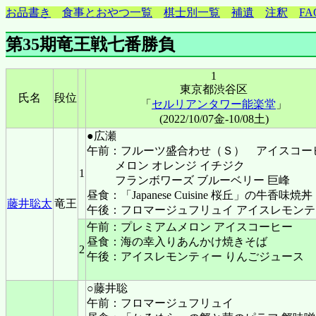
お品書き
食事とおやつ一覧
棋士別一覧
補遺
注釈
FA
第35期竜王戦七番勝負
1
東京都渋谷区
氏名
段位
「
セルリアンタワー能楽堂
」
(2022/10/07金-10/08土)
●広瀬
午前：フルーツ盛合わせ（Ｓ） アイスコー
メロン オレンジ イチジク
1
フランボワーズ ブルーベリー 巨峰
昼食：「Japanese Cuisine 桜丘」の牛香味焼丼
藤井聡太
竜王
午後：フロマージュフリュイ アイスレモン
午前：プレミアムメロン アイスコーヒー
昼食：海の幸入りあんかけ焼きそば
2
午後：アイスレモンティー りんごジュース
○藤井聡
午前：フロマージュフリュイ