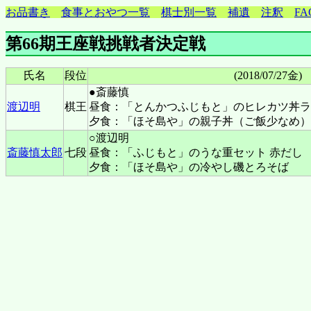
お品書き
食事とおやつ一覧
棋士別一覧
補遺
注釈
FA
第66期王座戦挑戦者決定戦
氏名
段位
(2018/07/27金)
●斎藤慎
渡辺明
棋王
昼食：「とんかつふじもと」のヒレカツ丼ラ
夕食：「ほそ島や」の親子丼（ご飯少なめ）
○渡辺明
斎藤慎太郎
七段
昼食：「ふじもと」のうな重セット 赤だし
夕食：「ほそ島や」の冷やし磯とろそば