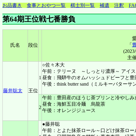
お品書き
食事とおやつ一覧
棋士別一覧
補遺
注釈
FA
第64期王位戦七番勝負
「
氏名
段位
(2023
主
○佐々木大
午前：テリーヌ ～しっとり濃厚～ アイ
1
昼食：飛騨牛のオムハッシュドビーフと豊
午後：think butter sand（ミルキーバ
藤井聡太
王位
午前：豊田産のほうじ茶プリンと冷やしみ
昼食：海鮮五目冷麺 烏龍茶
2
午後：オレンジジュース
●藤井聡
午前：とよた抹茶ロール～口どけ抹茶ロー