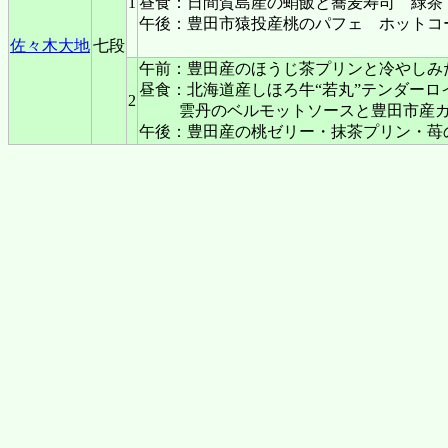
1
昼食：日間賀島産の蛸飯と蕎麦寿司 緑茶
午後：豊田市猿投産桃のパフェ ホットコ
佐々木大地
七段
午前：豊田産のほうじ茶プリンと冷やしみ
昼食：北海道産しほろ牛“若丸”テンダー
2
雲丹のベルモットソースと豊田市産
午後：豊田産の桃ゼリー・抹茶プリン・苺