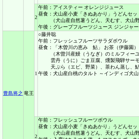
午前：アイスティー オレンジジュース
昼食：犬山産小麦「きぬあかり」うどんセッ
2
（犬山産自然薯うどん、天むす、犬山
午後：グレープフルーツジュース ジンジャ
○藤井聡
午前：フレッシュフルーツサラダボウル
昼食：「木曽川の恵み 鮎」 お茶（伊藤園）
（木曽川産鰻（うなぎ）のミルフィー
雲丹（うに）ごま豆腐、燻製飛騨サー
天ぷら（エビ、野菜）、茶わん蒸し、
1
午後：犬山産白桃のタルト ～インディゴ犬
豊島将之
竜王
午前：フレッシュフルーツボウル
昼食：犬山産小麦「きぬあかり」うどんセッ
（犬山産自然薯うどん、天むす、犬山
2