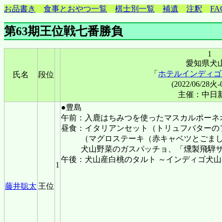
お品書き
食事とおやつ一覧
棋士別一覧
補遺
注釈
FA
第63期王位戦七番勝負
1
愛知県犬
「
ホテルインディゴ
氏名
段位
(2022/06/28火-
主催：中日
●豊島
午前：入鹿はちみつを使ったマスカルポーネ
昼食：イタリアンセット（トリュフバターの
（マグロステーキ（赤キャベツとごま
犬山野菜のガスパッチョ、「燻製飛騨
午後：犬山産白桃のタルト ～インディゴ犬
1
藤井聡太
王位