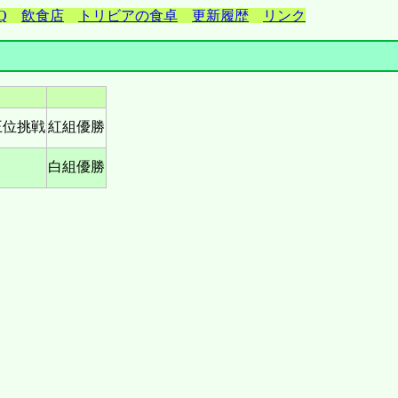
Q
飲食店
トリビアの食卓
更新履歴
リンク
王位挑戦
紅組優勝
白組優勝