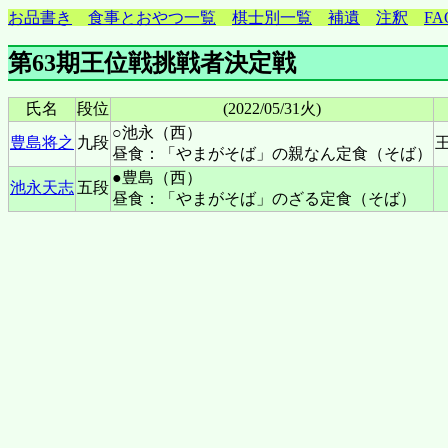
お品書き
食事とおやつ一覧
棋士別一覧
補遺
注釈
FA
第63期王位戦挑戦者決定戦
氏名
段位
(2022/05/31火)
○池永（西）
豊島将之
九段
昼食：「やまがそば」の親なん定食（そば）
●豊島（西）
池永天志
五段
昼食：「やまがそば」のざる定食（そば）