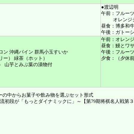
●渡辺明
午前：フルーツ
オレンジ
昼食：博多和
午後：ガトーシ
午前：オレン
昼食：鰻とワ
ン 沖縄パイン 群馬小玉すいか
午後：フルーツ
リー） 緑茶（ホット）
夕食：（夕休
） 山芋とみぶ葉の漬物付
ーの中からお菓子や飲み物を選ぶセット形式
もっとダイナミックに」～【第79期将棋名人戦第３局】＝高津祐典撮影 h