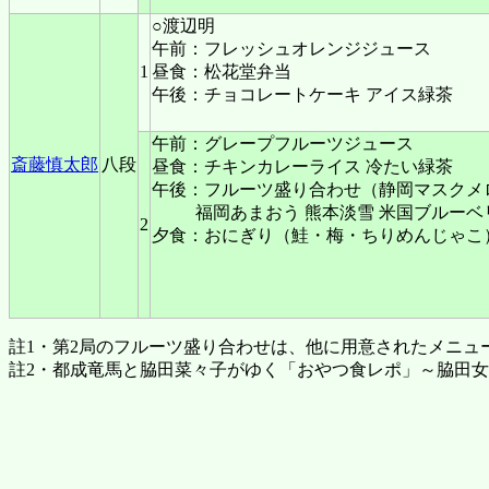
○渡辺明
午前：フレッシュオレンジジュース
1
昼食：松花堂弁当
午後：チョコレートケーキ アイス緑茶
午前：グレープフルーツジュース
斎藤慎太郎
八段
昼食：チキンカレーライス 冷たい緑茶
午後：フルーツ盛り合わせ（静岡マスクメロ
福岡あまおう 熊本淡雪 米国ブルーベ
2
夕食：おにぎり（鮭・梅・ちりめんじゃこ
註1・第2局のフルーツ盛り合わせは、他に用意されたメニュ
註2・都成竜馬と脇田菜々子がゆく「おやつ食レポ」～脇田女流初段が「