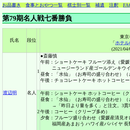
お品書き
食事とおやつ一覧
棋士別一覧
補遺
注釈
FA
第79期名人戦七番勝負
東京
氏名
段位
「
ホテル
(2021/04
●斎藤慎
午前：ショートケーキ フルーツ添え（愛
ニュージーランド産ゴールデンキウイ
1
昼食：「水仙」（お寿司の盛り合わせ）（
午後：チョコレートケーキ ホットコーヒー
渡辺明
名人
午前：ショートケーキ ホットコーヒー（
昼食：「水仙」（お寿司の盛り合わせ）（
→「昨日より量を多く」と注文。3貫
2
午後：コーヒー（クリープ多め）
夕食：フルーツ盛り合わせ（愛媛産清見オ
福岡産あまおう ハワイ産パパイヤ 