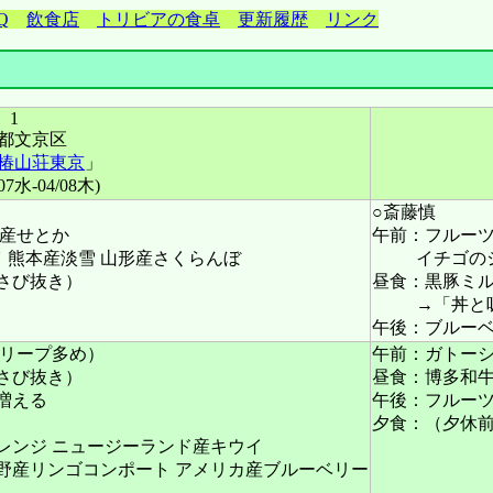
Q
飲食店
トリビアの食卓
更新履歴
リンク
1
都文京区
椿山荘東京
」
/07水-04/08木)
○斎藤慎
媛産せとか
午前：フルーツ
 熊本産淡雪 山形産さくらんぼ
イチゴの
さび抜き）
昼食：黒豚ミ
→「丼と
午後：ブルーベ
クリープ多め）
午前：ガトーシ
さび抜き）
昼食：博多和牛
増える
午後：フルーツ
夕食：（夕休
レンジ ニュージーランド産キウイ
長野産リンゴコンポート アメリカ産ブルーベリー