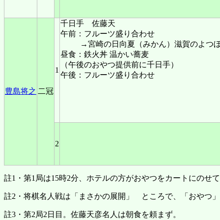
千日手 佐藤天
午前：フルーツ盛り合わせ
→宮崎の日向夏（みかん）滋賀のよつ
昼食：鉄火丼 温かい蕎麦
（午後のおやつ提供前に千日手）
1
午後：フルーツ盛り合わせ
豊島将之
二冠
2
註1・第1局は15時2分、ホテルの方がおやつをカートにの
註2・‪将棋名人戦は「まさかの展開」 ところで、「おやつ」はどうなった？【
註3・第2局2日目。佐藤天彦名人は朝食を頼まず。