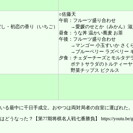
○佐藤天
午前：フルーツ盛り合わせ
ぼし・初恋の香り（いちご）
→愛媛のせとか（みかん）滋
昼食：うな丼 温かい蕎麦 お茶
午後：フルーツ盛り合わせ
→マンゴー 小玉すいか さく
→ブルーベリー ラズベリー 
夕食：チェダーチーズとモルタデ
ポテトサラダのトルティーヤ
野菜チップス ピクルス
せている最中に千日手成立。おやつは両対局者の自室に運ばれた。
第77期将棋名人戦七番勝負】 https://youtu.be/g56Ig