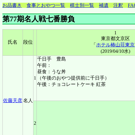
お品書き
食事とおやつ一覧
棋士別一覧
補遺
注釈
FA
第77期名人戦七番勝負
1
東京都文京区
氏名
段位
「
ホテル椿山荘東京
(2019/04/10水)
千日手 豊島
午前：
昼食：うな丼
1
（午後のおやつ提供前に千日手）
午後：チョコレートケーキ 紅茶
佐藤天彦
名人
2