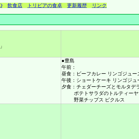
Q
飲食店
トリビアの食卓
更新履歴
リンク
」
●豊島
午前：
昼食：ビーフカレー リンゴジュー
午後：ショートケーキ リンゴジュ
夕食：チェダーチーズとモルタデ
ポテトサラダのトルティーヤ
野菜チップス ピクルス