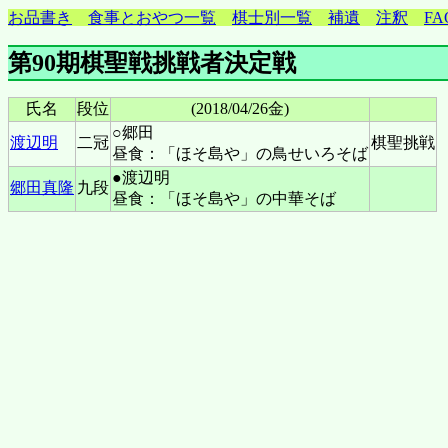
お品書き
食事とおやつ一覧
棋士別一覧
補遺
注釈
FA
第90期棋聖戦挑戦者決定戦
氏名
段位
(2018/04/26金)
○郷田
渡辺明
二冠
棋聖挑戦
昼食：「ほそ島や」の鳥せいろそば
●渡辺明
郷田真隆
九段
昼食：「ほそ島や」の中華そば