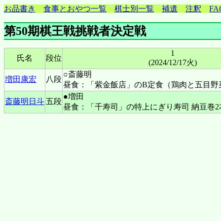
お品書き
食事とおやつ一覧
棋士別一覧
補遺
注釈
FA
第50期棋王戦挑戦者決定戦
1
氏名
段位
(2024/12/17火)
○斎藤明
増田康宏
八段
昼食：「紫金飯店」のB定食（鶏肉と五目野
●増田
斎藤明日斗
五段
昼食：「千寿司」の特上にぎり寿司 納豆巻2