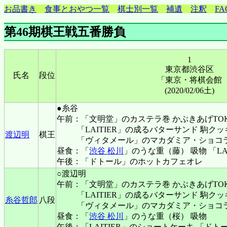
お品書き
食事とおやつ一覧
棋士別一覧
補遺
注釈
FA
第46期棋王戦五番勝負
1
東京都渋谷区
氏名
段位
「東京・将棋会館
(2020/02/06土)
●糸谷
午前：「文明堂」のカステラ巻 かぶきあげTO
「LAITIER」の成るバターサンド 駒ク
渡辺明
棋王
「ヴィタメール」のマカダミア・ショコ
昼食：「
渋谷 松川
」のうな重（藤） 吸物 「LA
午後：「ドトール」のホットカフェオレ
○渡辺明
午前：「文明堂」のカステラ巻 かぶきあげTO
「LAITIER」の成るバターサンド 駒ク
糸谷哲郎
八段
「ヴィタメール」のマカダミア・ショコ
昼食：「
渋谷 松川
」のうな重（桜） 吸物
午後：「LAITIER」のショートケーキ 「ド