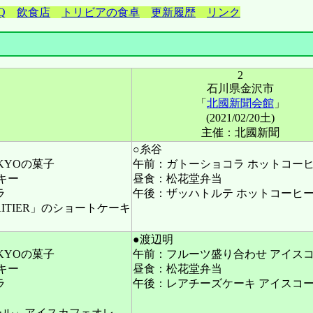
Q
飲食店
トリビアの食卓
更新履歴
リンク
2
石川県金沢市
「
北國新聞会館
」
(2021/02/20土)
主催：北國新聞
○糸谷
KYOの菓子
午前：ガトーショコラ ホットコー
ッキー
昼食：松花堂弁当
ラ
午後：ザッハトルテ ホットコーヒ
ITIER」のショートケーキ
●渡辺明
KYOの菓子
午前：フルーツ盛り合わせ アイス
ッキー
昼食：松花堂弁当
ラ
午後：レアチーズケーキ アイスコ
トール」アイスカフェオレ