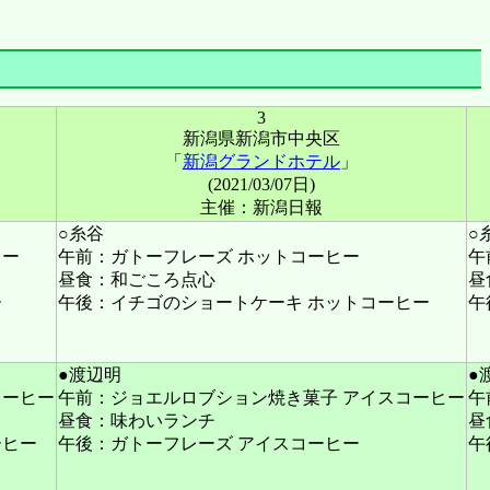
3
新潟県新潟市中央区
「
新潟グランドホテル
」
(2021/03/07日)
主催：新潟日報
○糸谷
○
ヒー
午前：ガトーフレーズ ホットコーヒー
午
昼食：和ごころ点心
昼
ー
午後：イチゴのショートケーキ ホットコーヒー
午
●渡辺明
●
コーヒー
午前：ジョエルロブション焼き菓子 アイスコーヒー
午
昼食：味わいランチ
昼
ーヒー
午後：ガトーフレーズ アイスコーヒー
午