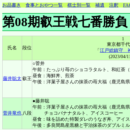
お品書き
食事とおやつ一覧
棋士別一覧
補遺
注釈
FA
第08期叡王戦七番勝負
1
東京都千代
氏名
段位
「
江戸総鎮守 
(2023/04/
○菅井
午前：たっぷり苺のショコラタルト、和紅茶（
昼食：海鮮丼、煎茶
藤井聡太
叡王
午後：洋菓子屋さんの抹茶の苺大福（鹿児島県
●藤井聡
午前：洋菓子屋さんの抹茶の苺大福（鹿児島県
菅井竜也
八段
チョコバナナタルト、アイスコーヒー
昼食：味を詰めた特製ダレのうなぎ丼、アイス
午後：多良間島産黒糖と宇治抹茶のダブルミル