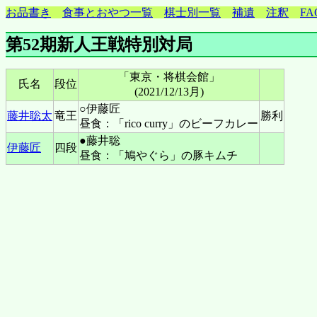
お品書き
食事とおやつ一覧
棋士別一覧
補遺
注釈
FA
第52期新人王戦特別対局
「東京・将棋会館」
氏名
段位
(2021/12/13月)
○伊藤匠
藤井聡太
竜王
勝利
昼食：「rico curry」のビーフカレー
●藤井聡
伊藤匠
四段
昼食：「鳩やぐら」の豚キムチ