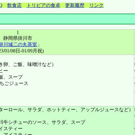
Q
飲食店
トリビアの食卓
更新履歴
リンク
1
静岡県掛川市
掛川城二の丸茶室
」
23/01/08日-01/09月祝)
き卵、ご飯、味噌汁など）
ヒー
飯、スープ
いちごジュース
ターロール、サラダ、ホットティー、アップルジュースなど）
川牛シチューのソース、サラダ、スープ
イスティー
、アイスティー