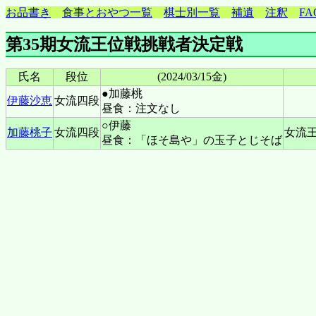
お品書き
食事とおやつ一覧
棋士別一覧
補遺
注釈
FA
第35期女流王位戦挑戦者決定戦
氏名
段位
(2024/03/15金)
●加藤桃
伊藤沙恵
女流四段
昼食：注文なし
○伊藤
加藤桃子
女流四段
女流
昼食：「ほそ島や」の玉子とじそば