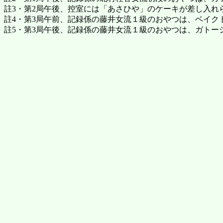
註3・第2局午後、控室には「あさひや」のケーキが差し入れ
註4・第3局午前、記録係の藤井女流１級のおやつは、ベイク
註5・第3局午後、記録係の藤井女流１級のおやつは、ガトー