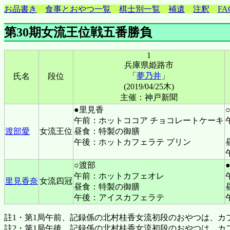
お品書き
食事とおやつ一覧
棋士別一覧
補遺
注釈
FA
第30期女流王位戦五番勝負
1
兵庫県姫路市
「
夢乃井
」
氏名
段位
(2019/04/25木)
主催：神戸新聞
●里見香
午前：ホットココア チョコレートケーキ
渡部愛
女流王位
昼食：特製の御膳
午後：ホットカフェラテ プリン
○渡部
午前：ホットカフェオレ
里見香奈
女流四冠
昼食：特製の御膳
午後：アイスカフェラテ
註1・第1局午前、記録係の北村桂香女流初段のおやつは、カ
註2・第1局午後、記録係の北村桂香女流初段のおやつは、カ