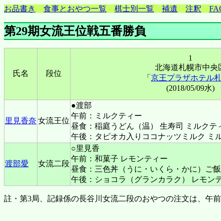
お品書き
食事とおやつ一覧
棋士別一覧
補遺
注釈
FA
第29期女流王位戦五番勝負
1
北海道札幌市中央
氏名
段位
「
京王プラザホテル
(2018/05/09水)
●渡部
午前：ミルクティー
里見香奈
女流王位
昼食：稲庭うどん（温） 生寿司 ミルクテ
午後：タピオカ入りココナッツミルク ミ
○里見香
午前：和菓子 レモンティー
渡部愛
女流二段
昼食：三色丼（うに・いくら・かに）ご飯
午後：ショコラ（グランカラク） レモン
註・第3局、記録係の長谷川女流二段のおやつの注文は、午