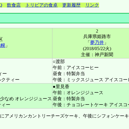
Q
飲食店
トリビアの食卓
更新履歴
リンク
2
兵庫県姫路市
区
「
夢乃井
」
札幌
」
(2018/05/22火)
主催：神戸新聞
○渡部
午前：アイスコーヒー
ィー
昼食：特製弁当
ルクティー
午後：ミックスジュース アイスコー
●里見香
午前：オレンジジュース
少なめ オレンジジュース
昼食：特製弁当
ティー
午後：チョコレートケーキ アイスコ
前にアメリカンカントリーチーズケーキ、午後にシフォンケー