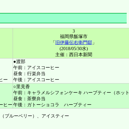
3
福岡県飯塚市
「
旧伊藤伝右衛門邸
」
(2018/05/30水)
主催：西日本新聞
●渡部
午前：アイスコーヒー
昼食：行楽弁当
ヒー
午後：アイスコーヒー
○里見香
午前：キャラメルシフォンケーキ ハーブティー（ホッ
昼食：茶寮弁当
ーヒー
午後：ガトーショコラ ハーブティー
キ（ブルーベリー）、アイスティー