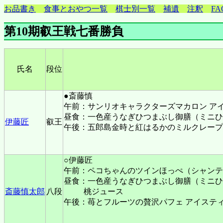
お品書き
食事とおやつ一覧
棋士別一覧
補遺
注釈
FA
第10期叡王戦七番勝負
氏名
段位
●斎藤慎
午前：サンリオキャラクターズマカロン ア
昼食：一色産うなぎひつまぶし御膳（ミニひ
伊藤匠
叡王
午後：五郎島金時と紅はるかのミルクレープ
○伊藤匠
午前：ペコちゃんのツインほっぺ（シャンテ
昼食：一色産うなぎひつまぶし御膳（ミニひ
斎藤慎太郎
八段
桃ジュース
午後：苺とフルーツの贅沢パフェ アイステ