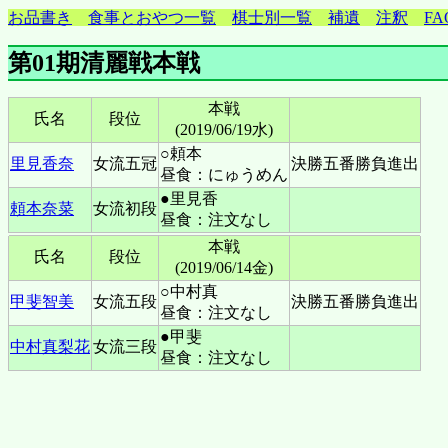
お品書き
食事とおやつ一覧
棋士別一覧
補遺
注釈
FA
第01期清麗戦本戦
本戦
氏名
段位
(2019/06/19水)
○頼本
里見香奈
女流五冠
決勝五番勝負進出
昼食：にゅうめん
●里見香
頼本奈菜
女流初段
昼食：注文なし
本戦
氏名
段位
(2019/06/14金)
○中村真
甲斐智美
女流五段
決勝五番勝負進出
昼食：注文なし
●甲斐
中村真梨花
女流三段
昼食：注文なし