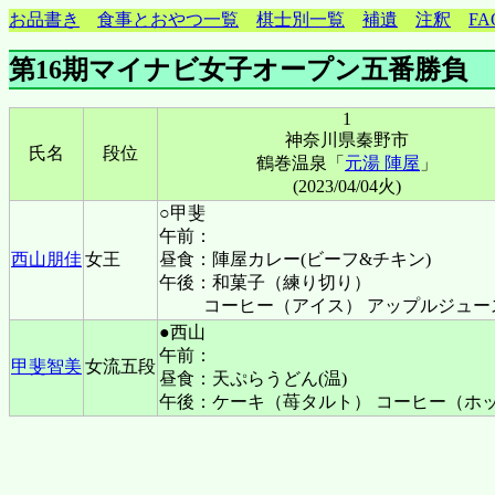
お品書き
食事とおやつ一覧
棋士別一覧
補遺
注釈
FA
第16期マイナビ女子オープン五番勝負
1
神奈川県秦野市
氏名
段位
鶴巻温泉「
元湯 陣屋
」
(2023/04/04火)
○甲斐
午前：
西山朋佳
女王
昼食：陣屋カレー(ビーフ&チキン)
午後：和菓子（練り切り）
コーヒー（アイス） アップルジュー
●西山
午前：
甲斐智美
女流五段
昼食：天ぷらうどん(温)
午後：ケーキ（苺タルト） コーヒー（ホ