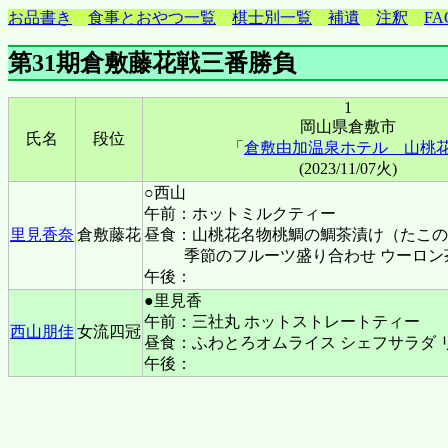
お品書き
食事とおやつ一覧
棋士別一覧
補遺
注釈
FA
第31期倉敷藤花戦三番勝負
1
岡山県倉敷市
氏名
段位
「
倉敷由加温泉ホテル 山桃
(2023/11/07火)
○西山
午前：ホットミルクティー
里見香奈
倉敷藤花
昼食：山桃花名物桃鯛の鯛茶漬け（たこの
季節のフルーツ盛り合わせ ウーロン
午後：
●里見香
午前：三社丸 ホットストレートティー
西山朋佳
女流四冠
昼食：ふわとろオムライス シェフサラダ 
午後：