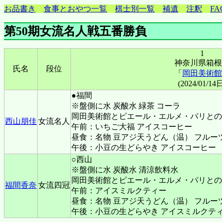
お品書き
食事とおやつ一覧
棋士別一覧
補遺
注釈
FA
第50期女流名人戦五番勝負
1
神奈川県箱根
氏名
段位
「
岡田美術館
(2024/01/14
●福間
※盤側に水 炭酸水 緑茶 コーラ
岡田美術館とピエール・エルメ・パリとの
西山朋佳
女流名人
午前：いちご大福 アイスコーヒー
昼食：名物 豆アジ天うどん（温） フルー
午後：小豆の生どらやき アイスコーヒー
○西山
※盤側に水 炭酸水 清涼飲料水
岡田美術館とピエール・エルメ・パリとの
福間香奈
女流四冠
午前：アイスミルクティー
昼食：名物 豆アジ天うどん（温） フルー
午後：小豆の生どらやき アイスミルクテ