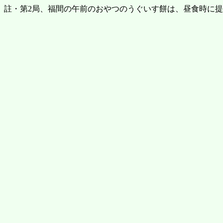
註・第2局、福間の午前のおやつのうぐいす餅は、昼食時に